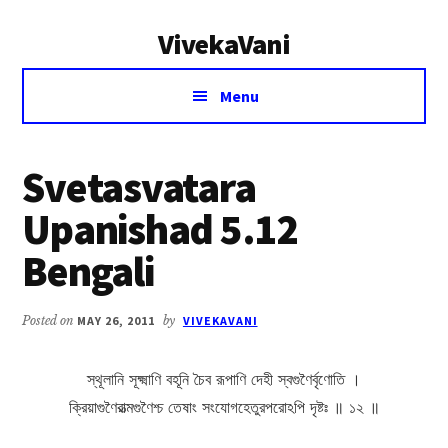
Additional
Skip
Skip
VivekaVani
to
to
menu
main
primary
Voice
content
sidebar
Menu
of
Vivekananda
Svetasvatara
Upanishad 5.12
Bengali
Posted on
MAY 26, 2011
by
VIVEKAVANI
স্থূলানি সূক্ষ্মাণি বহূনি চৈব রূপাণি দেহী স্বগুণৈর্বৃণোতি ।
ক্রিয়াগুণৈরাত্মগুণৈশ্চ তেষাং সংযোগহেতুরপরোঽপি দৃষ্টঃ ॥ ১২ ॥