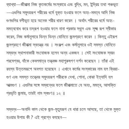
ব্যাখ্যা—জীবাত্মা নিজ কৃতকর্মের সংস্কারে এবং বুদ্ধি, মন, ইন্দ্রিয় তথা পঞ্চভূত
—এগুলির সমুদয়রূপ শরীরের ধর্মে যুক্ত হওয়ার ফলে অহং-মমত্ব আদি নিজ
গুণগুলির বশীভূত হয়ে অনেক শরীর ধারণ করেন । অর্থাৎ শরীরের ধর্মে অহং-
মমত্ববোধ করে তদ্রূপ হওয়ার ফলে নানা প্রকার স্থূল এবং সূক্ষ্ম রূপ স্বীকার
করেন, নিজ কর্মানুসারে ভিন্ন ভিন্ন যোনিতে জন্মগ্রহণ করেন । কিন্তু এইরূপ
জন্মগ্রহণে জীবাত্মা স্বতন্ত্র নয় । সংকল্প এবং কর্মানুসারে ওই সমস্ত যোনিতে
সম্বন্ধ স্থাপনাকারী সংযোজক হলেন অন্য একজন । সেই সংযোজক স্বয়ং
পরমেশ্বর, যাঁকে কেবলমাত্র তত্ত্বজ্ঞ মহাপুরুষগণ দর্শন করেছেন । তাঁরা এই
রহস্য উত্তমরূপে অবগত হয়েছেন । এখানে কর্মের সংস্কারের নাম হল ক্রিয়া-
গুণ এবং সমস্ত তত্ত্বের সমুদয়রূপ শরীরকে দেখা, শোনা, বোঝা ইত্যাদি হল
আত্মগুণ । এগুলির সঙ্গে সম্বন্ধের ফলে জীবাত্মাতে যে অহং, মমত্ব, আসক্তি
প্রভৃতি জন্মায়, তারই নাম স্বগুণ॥ ১২ ॥
সম্বন্ধ—অনাদি কাল থেকে জন্ম-মৃত্যুরূপ যে ধারা চলে আসছে, তা থেকে মুক্ত
হওয়ার উপায় কী ? এই প্রশ্নে বলছেন—