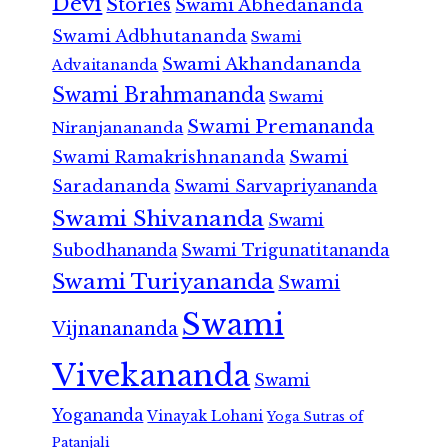
Devi
Stories
Swami Abhedananda
Swami Adbhutananda
Swami
Swami Akhandananda
Advaitananda
Swami Brahmananda
Swami
Swami Premananda
Niranjanananda
Swami Ramakrishnananda
Swami
Saradananda
Swami Sarvapriyananda
Swami Shivananda
Swami
Subodhananda
Swami Trigunatitananda
Swami Turiyananda
Swami
Swami
Vijnanananda
Vivekananda
Swami
Yogananda
Vinayak Lohani
Yoga Sutras of
Patanjali