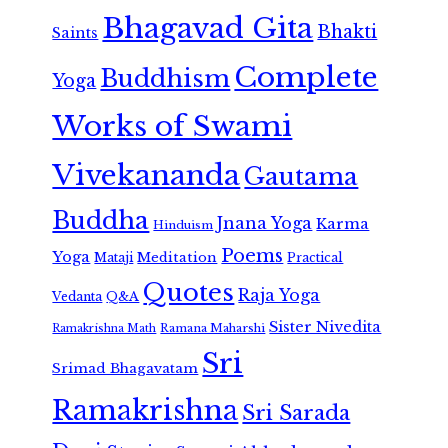
Bhagavad Gita
Bhakti
Saints
Complete
Buddhism
Yoga
Works of Swami
Vivekananda
Gautama
Buddha
Jnana Yoga
Karma
Hinduism
Poems
Yoga
Meditation
Mataji
Practical
Quotes
Raja Yoga
Vedanta
Q&A
Sister Nivedita
Ramana Maharshi
Ramakrishna Math
Sri
Srimad Bhagavatam
Ramakrishna
Sri Sarada