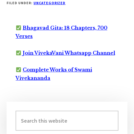
FILED UNDER:
UNCATEGORIZED
Bhagavad Gita: 18 Chapters, 700
Verses
Join VivekaVani Whatsapp Channel
Complete Works of Swami
Vivekananda
Primary
Sidebar
Search
this
website