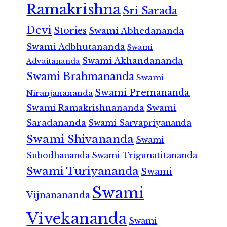
Ramakrishna
Sri Sarada
Devi
Stories
Swami Abhedananda
Swami Adbhutananda
Swami
Swami Akhandananda
Advaitananda
Swami Brahmananda
Swami
Swami Premananda
Niranjanananda
Swami Ramakrishnananda
Swami
Saradananda
Swami Sarvapriyananda
Swami Shivananda
Swami
Subodhananda
Swami Trigunatitananda
Swami Turiyananda
Swami
Swami
Vijnanananda
Vivekananda
Swami