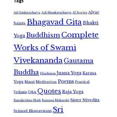
Tags
Alvar
Adi Shankaracharya
Adi Sankaracharya
AI Stories
Bhagavad Gita
Bhakti
Saints
Complete
Buddhism
Yoga
Works of Swami
Vivekananda
Gautama
Buddha
Jnana Yoga
Karma
Hinduism
Poems
Yoga
Meditation
Mataji
Practical
Quotes
Raja Yoga
Vedanta
Q&A
Sister Nivedita
Ramana Maharshi
Ramakrishna Math
Sri
Srimad Bhagavatam