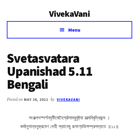
Additional
Skip
Skip
VivekaVani
to
to
menu
main
primary
Voice
content
sidebar
Menu
of
Vivekananda
Svetasvatara
Upanishad 5.11
Bengali
Posted on
MAY 26, 2011
by
VIVEKAVANI
সংকল্পনস্পর্শনদৃষ্টিমোহৈর্গ্রাসাম্বুবৃষ্ট্যা চাত্মবিবৃদ্ধিজন্ম ।
কর্মানুগান্যনুক্রমেণ দেহী স্থানেষু রূপাণ্যভিসম্প্রপদ্যতে ॥১১॥