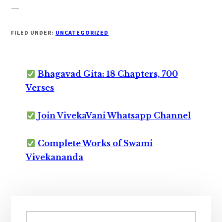
—
FILED UNDER:
UNCATEGORIZED
Bhagavad Gita: 18 Chapters, 700
Verses
Join VivekaVani Whatsapp Channel
Complete Works of Swami
Vivekananda
Primary
Sidebar
Search