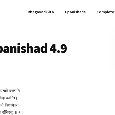
Bhagavad Gita
Upanishads
Complete
panishad 4.9
क्रतवो व्रतानि
 वेदा वदन्ति।
ते विश्वमेतत्
या संनिरुद्ध:॥ ९॥