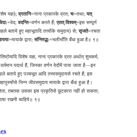
िशेष यज्ञ);
व्रतानि=
नाना प्रकारके व्रत;
च=
तथा;
यत्
वेदा:=
वेद;
वदन्ति=
वर्णन करते हैं;
एतत् विश्वम्=
इस सम्पूर्ण
हले बताये हुए महाभूतादि तत्त्वोंके समुदाय) से;
सृजते=
रचता
मायया=
मायाके द्वारा;
संनिरुद्ध:=
भलीभाँति बँधा हुआ है॥ ९॥
ोतिष्टोमादि विशेष यज्ञ, नाना प्रकारके व्रत अर्थात् शुभकर्म,
तमान पदार्थ हैं, जिनका वर्णन वेदोंमें पाया जाता है—इन
े बताये हुए पञ्चभूत आदि तत्त्वसमुदायसे रचते हैं; इस
महापुरुषोंसे भिन्न जीवसमुदाय मायाके द्वारा बँधा हुआ है।
 लेता, तबतक उसका इस प्रकृतिसे छुटकारा नहीं हो सकता;
लाषा रखनी चाहिये॥ ९॥
ses