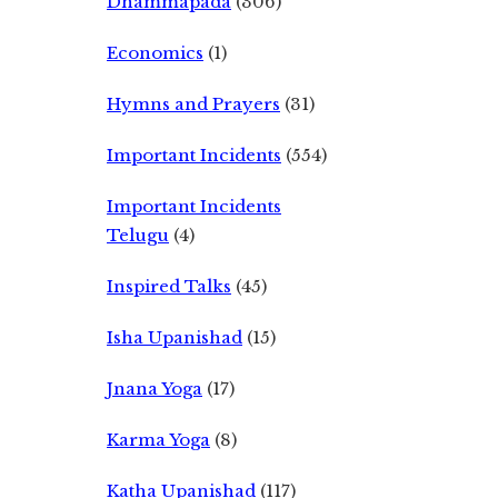
Dhammapada
(306)
Economics
(1)
Hymns and Prayers
(31)
Important Incidents
(554)
Important Incidents
Telugu
(4)
Inspired Talks
(45)
Isha Upanishad
(15)
Jnana Yoga
(17)
Karma Yoga
(8)
Katha Upanishad
(117)