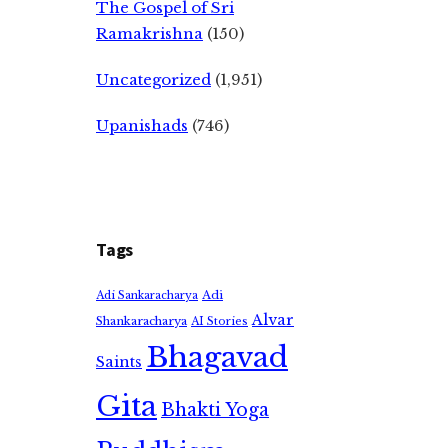
The Gospel of Sri
Ramakrishna
(150)
Uncategorized
(1,951)
Upanishads
(746)
Tags
Adi
Adi Sankaracharya
Alvar
Shankaracharya
AI Stories
Bhagavad
Saints
Gita
Bhakti Yoga