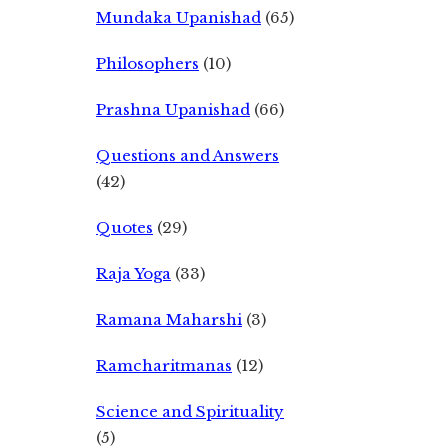
Mundaka Upanishad
(65)
Philosophers
(10)
Prashna Upanishad
(66)
Questions and Answers
(42)
Quotes
(29)
Raja Yoga
(33)
Ramana Maharshi
(3)
Ramcharitmanas
(12)
Science and Spirituality
(5)