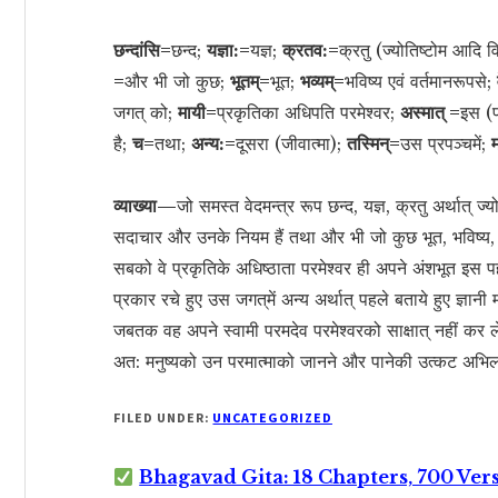
छन्दांसि=
छन्द;
यज्ञा:=
यज्ञ;
क्रतव:=
क्रतु (ज्योतिष्टोम आदि व
=
और भी जो कुछ;
भूतम्=
भूत;
भव्यम्=
भविष्य एवं वर्तमानरूपसे;
जगत् को;
मायी=
प्रकृतिका अधिपति परमेश्वर;
अस्मात् =
इस (प
है;
च=
तथा;
अन्य:=
दूसरा (जीवात्मा);
तस्मिन्=
उस प्रपञ्चमें;
व्याख्या—
जो समस्त वेदमन्त्र रूप छन्द, यज्ञ, क्रतु अर्थात् ज्य
सदाचार और उनके नियम हैं तथा और भी जो कुछ भूत, भविष्य, वर्
सबको वे प्रकृतिके अधिष्ठाता परमेश्वर ही अपने अंशभूत इस पहल
प्रकार रचे हुए उस जगत‍्में अन्य अर्थात् पहले बताये हुए ज्ञानी 
जबतक वह अपने स्वामी परमदेव परमेश्वरको साक्षात् नहीं कर
अत: मनुष्यको उन परमात्माको जानने और पानेकी उत्कट अभि
FILED UNDER:
UNCATEGORIZED
Bhagavad Gita: 18 Chapters, 700 Ver