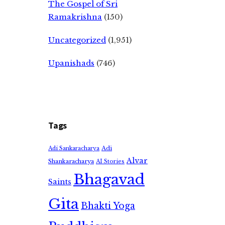
The Gospel of Sri
Ramakrishna
(150)
Uncategorized
(1,951)
Upanishads
(746)
Tags
Adi
Adi Sankaracharya
Alvar
Shankaracharya
AI Stories
Bhagavad
Saints
Gita
Bhakti Yoga