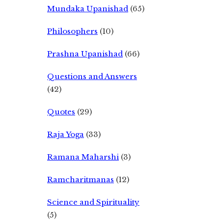
Mundaka Upanishad
(65)
Philosophers
(10)
Prashna Upanishad
(66)
Questions and Answers
(42)
Quotes
(29)
Raja Yoga
(33)
Ramana Maharshi
(3)
Ramcharitmanas
(12)
Science and Spirituality
(5)