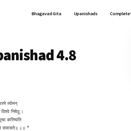
Bhagavad Gita
Upanishads
Complete
panishad 4.8
रमे व्योमन्
विश्वे निषेदु:।
मृचा करिष्यति
 इमे समासते॥ ८॥ *