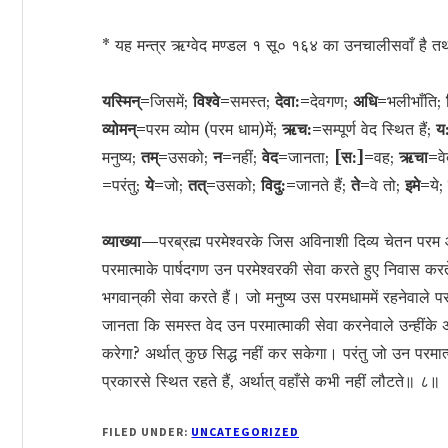
* यह मन्त्र ऋग्वेद मण्डल १ सू० १६४ का उनचालीसवाँ है तथ
यस्मिन्=
जिसमें;
विश्वे=
समस्त;
देवा:=
देवगण;
अधि=
भलीभाँति;
व्योमन्=
परम व्योम (परम धाम)में;
ऋच:=
सम्पूर्ण वेद स्थित हैं;
य
मनुष्य;
तम्=
उसको;
न=
नहीं;
वेद=
जानता;
[स:]=
वह;
ऋचा=
वे
=
परंतु;
ये=
जो;
तत्=
उसको;
विदु:=
जानते हैं;
ते=
वे तो;
इमे=
ये;
व्याख्या—
परब्रह्म परमेश्वरके जिस अविनाशी दिव्य चेतन पर
परमात्माके पार्षदगण उन परमेश्वरकी सेवा करते हुए निवास करते हैं
भगवान‍्की सेवा करते हैं। जो मनुष्य उस परमधाममें रहनेवाले प
जानता कि समस्त वेद उन परमात्माकी सेवा करनेवाले उन्हींके अङ्ग
करेगा? अर्थात् कुछ सिद्ध नहीं कर सकेगा। परंतु जो उन परमात्मा
प्रकारसे स्थित रहते हैं, अर्थात् वहाँसे कभी नहीं लौटते॥ ८॥
FILED UNDER:
UNCATEGORIZED