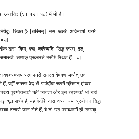
ा अथर्ववेद (९। १५। १८) में भी है।
निषेदु:=
स्थित हैं;
[तस्मिन्]=
उस;
अक्षरे=
अविनाशी;
परमे
:=
जो
दोंके द्वारा;
किम्=
क्या;
करिष्यति=
सिद्ध करेगा;
इत्
समासते=
सम्यक् प्रकारसे उसीमें स्थित हैं॥ ८॥
म आकाशस्वरूप परमधामसे समस्त देवगण अर्थात् उन
, वहीं समस्त वेद भी पार्षदोंके रूपमें मूर्तिमान् होकर
रब्रह्म पुरुषोत्तमको नहीं जानता और इस रहस्यको भी नहीं
भूत पार्षद हैं, वह वेदोंके द्वारा अपना क्या प्रयोजन सिद्ध
को तत्त्वसे जान लेते हैं, वे तो उस परमधाममें ही सम्यक्