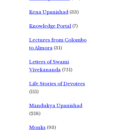
Kena Upanishad
(33)
Knowledge Portal
(7)
Lectures from Colombo
to Almora
(31)
Letters of Swami
Vivekananda
(751)
Life Stories of Devotees
(111)
Mandukya Upanishad
(218)
Monks
(93)