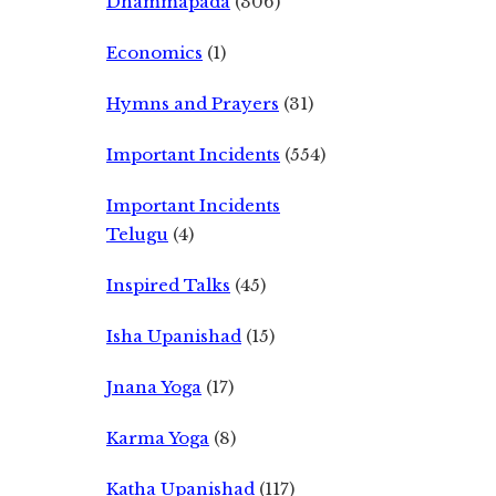
Dhammapada
(306)
Economics
(1)
Hymns and Prayers
(31)
Important Incidents
(554)
Important Incidents
Telugu
(4)
Inspired Talks
(45)
Isha Upanishad
(15)
Jnana Yoga
(17)
Karma Yoga
(8)
Katha Upanishad
(117)