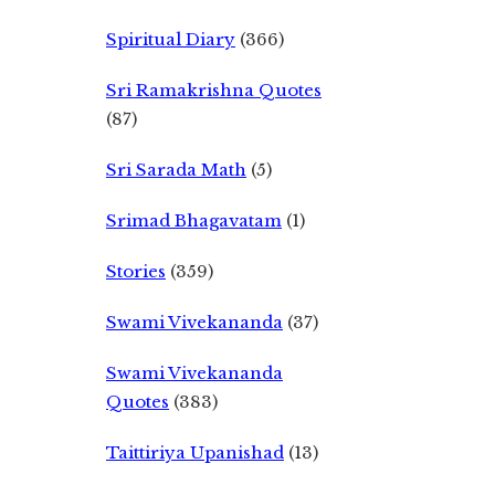
Spiritual Diary
(366)
Sri Ramakrishna Quotes
(87)
Sri Sarada Math
(5)
Srimad Bhagavatam
(1)
Stories
(359)
Swami Vivekananda
(37)
Swami Vivekananda
Quotes
(383)
Taittiriya Upanishad
(13)