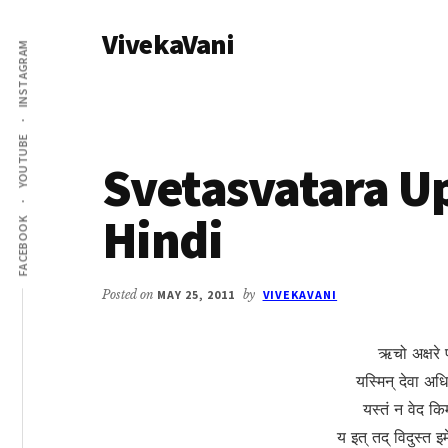
Additional
Skip
Skip
VivekaVani
to
to
menu
INSTAGRAM
main
primary
Voice
content
sidebar
of
Vivekananda
YOUTUBE
Svetasvatara U
Hindi
FACEBOOK
Posted on
MAY 25, 2011
by
VIVEKAVANI
ऋचो अक्षरे प
यस्मिन् देवा अधि 
यस्तं न वेद कि
य इत् तद् विदुस्त