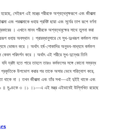
হয়েছে, সেইরূপ এই মন্ত্রে শরীরকে অশ্বত্থবৃক্ষরূপে এবং জীবাত্মা
া এবং পরমাত্মাকে গুহায় প্রবিষ্ট ছায়া এবং সূর্যের তাপ রূপে বর্ণনা
রকারের । এখানে মানব শরীরকে অশ্বত্থবৃক্ষের সাথে তুলনা করা
গুহায় অবস্থান । প্রারব্ধানুসারে যে সুখ-দুঃখরূপ কর্মফল লাভ
াধ্যমে ভোজন করে । অর্থাৎ হর্ষ-শোকাদির অনুভব-মাধ্যমে কর্মফল
কেবল পরিদর্শন করে । অর্থাৎ এই শরীরে সুখ-দুন্খের তিনি
াও যদি দ্রষ্টা হতে পারে তাহলে তারও কর্মফলের সঙ্গে কোনো সম্বন্ধ
ীবাত্মা প্রকৃতিকে উপভোগ করার পর তাকে অসার ভেবে পরিত্যাগ করে,
সত্তা থাকে না । তখন জীবাত্মা এবং তাঁর সখা—এই দুইই থাকে এবং
 ॥ ৬ ॥ মুণ্ডকে ৩ ।১ ।১—এ এই মন্ত্র এইভাবেই উল্লিখিত রয়েছে
ses