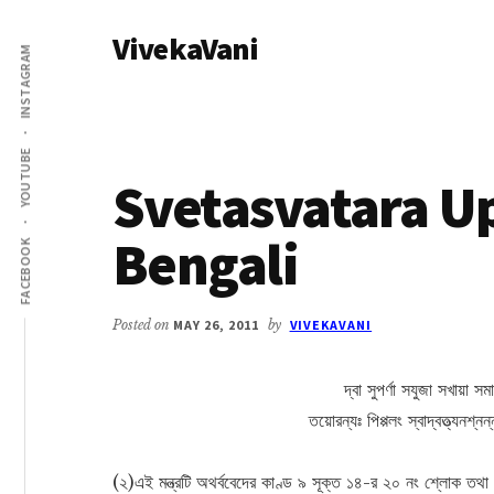
Additional
Skip
Skip
VivekaVani
to
to
menu
INSTAGRAM
main
primary
Voice
content
sidebar
of
Vivekananda
YOUTUBE
Svetasvatara U
Bengali
FACEBOOK
Posted on
MAY 26, 2011
by
VIVEKAVANI
দ্বা সুপর্ণা সযুজা সখায়া স
তয়োরন্যঃ পিপ্পলং স্বাদ্বত্ত্যন
(২)এই মন্ত্রটি অথর্ববেদের কাণ্ড ৯ সূক্ত ১৪-র ২০ নং শ্লোক তথা