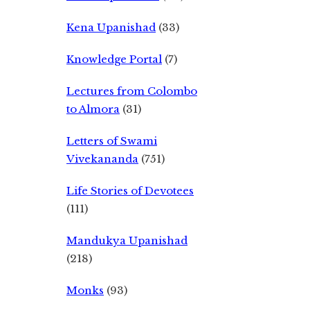
Kena Upanishad
(33)
Knowledge Portal
(7)
Lectures from Colombo
to Almora
(31)
Letters of Swami
Vivekananda
(751)
Life Stories of Devotees
(111)
Mandukya Upanishad
(218)
Monks
(93)