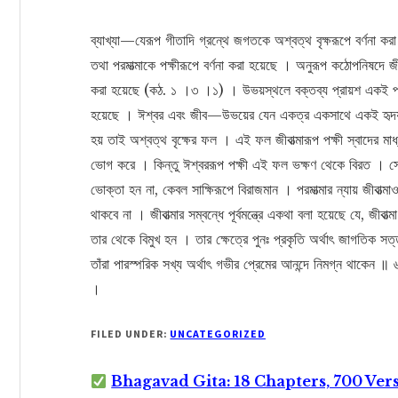
ব্যাখ্যা—যেরূপ গীতাদি গ্রন্থে জগতকে অশ্বত্থ বৃক্ষরূপে বর্ণনা করা 
তথা পরমাত্মাকে পক্ষীরূপে বর্ণনা করা হয়েছে । অনুরূপ কঠোপনিষদে জীবাত্ম
করা হয়েছে (কঠ. ১ ।৩ ।১) । উভয়স্থলে বক্তব্য প্রায়শ একই প্
হয়েছে । ঈশ্বর এবং জীব—উভয়ের যেন একত্র একসাথে একই হৃদয়রূপ 
হয় তাই অশ্বত্থ বৃক্ষের ফল । এই ফল জীবাত্মারূপ পক্ষী স্বাদের ম
ভোগ করে । কিন্তু ঈশ্বররূপ পক্ষী এই ফল ভক্ষণ থেকে বিরত । সে 
ভোক্তা হন না, কেবল সাক্ষিরূপে বিরাজমান । পরমাত্মার ন্যায় জীবাত্ম
থাকবে না । জীবাত্মার সম্বন্ধে পূর্বমন্ত্রে একথা বলা হয়েছে যে, জ
তার থেকে বিমুখ হন । তার ক্ষেত্রে পুনঃ প্রকৃতি অর্থাৎ জাগতিক 
তাঁরা পারস্পরিক সখ্য অর্থাৎ গভীর প্রেমের আনন্দে নিমগ্ন থাকেন
।
FILED UNDER:
UNCATEGORIZED
Bhagavad Gita: 18 Chapters, 700 Ver