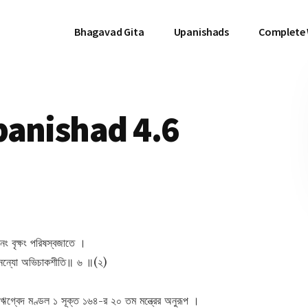
Bhagavad Gita
Upanishads
Complete
panishad 4.6
মানং বৃক্ষং পরিষস্বজাতে ।
শ্নন্নন্যো অভিচাকশীতি॥ ৬ ॥(২)
 ঋগ্বেদ মণ্ডল ১ সূক্ত ১৬৪-র ২০ তম মন্ত্রের অনুরূপ ।