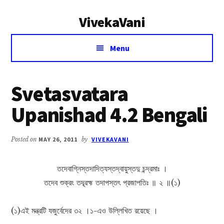
Additional
Skip
Skip
VivekaVani
to
to
menu
main
primary
Voice
content
sidebar
Menu
of
Vivekananda
Svetasvatara
Upanishad 4.2 Bengali
Posted on
MAY 26, 2011
by
VIVEKAVANI
তদেবাগ্নিস্তদাদিত্যস্তদ্বায়ুস্তদু চন্দ্রমাঃ ।
তদেব শুক্রং তদ্ব্রহ্ম তদাপস্তৎ প্রজাপতিঃ ॥ ২ ॥(১)
(১)এই মন্ত্রটি যজুর্বেদের ৩২ ।১-এও উল্লিখিত রয়েছে ।