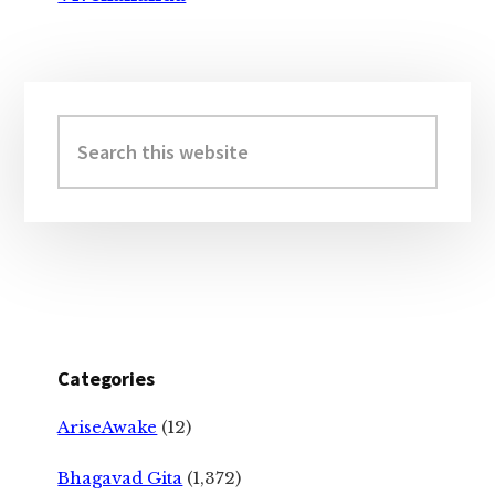
Primary
Sidebar
Search
this
website
Categories
AriseAwake
(12)
Bhagavad Gita
(1,372)