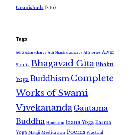
Upanishads
(746)
Tags
Alvar
Adi Shankaracharya
Adi Sankaracharya
AI Stories
Bhagavad Gita
Bhakti
Saints
Complete
Buddhism
Yoga
Works of Swami
Vivekananda
Gautama
Buddha
Jnana Yoga
Karma
Hinduism
Poems
Yoga
Meditation
Mataji
Practical