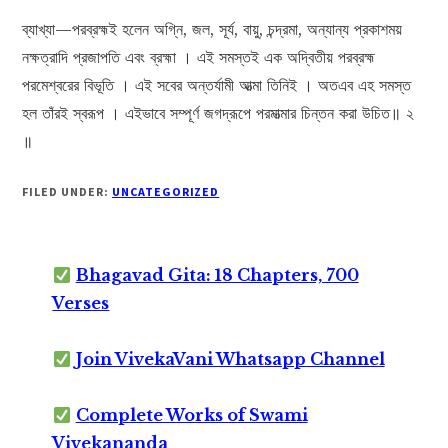
ব্যাখ্যা—পরব্রহ্মই হলেন অগ্নি, জল, সূর্য, বায়ু, চন্দ্রমা, অন্যান্য প্রকাশময়
নক্ষত্রাদি প্রজাপতি এবং ব্রহ্মা । এই সমস্তই এক অদ্বিতীয় পরব্রহ্ম
পরমেশ্বরের বিভূতি । এই সবের অন্তর্যামী আত্মা তিনিই । অতএব এহ সমস্ত
হল তাঁরই স্বরূপ । এইভাবে সম্পূর্ণ জগদ্রূপে পরমাত্মার চিন্তন করা উচিত॥ ২
॥
FILED UNDER:
UNCATEGORIZED
Bhagavad Gita: 18 Chapters, 700
Verses
Join VivekaVani Whatsapp Channel
Complete Works of Swami
Vivekananda