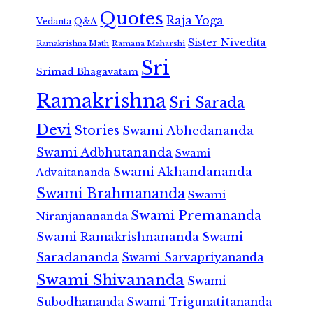
Quotes
Raja Yoga
Vedanta
Q&A
Sister Nivedita
Ramana Maharshi
Ramakrishna Math
Sri
Srimad Bhagavatam
Ramakrishna
Sri Sarada
Devi
Stories
Swami Abhedananda
Swami Adbhutananda
Swami
Swami Akhandananda
Advaitananda
Swami Brahmananda
Swami
Swami Premananda
Niranjanananda
Swami Ramakrishnananda
Swami
Saradananda
Swami Sarvapriyananda
Swami Shivananda
Swami
Subodhananda
Swami Trigunatitananda