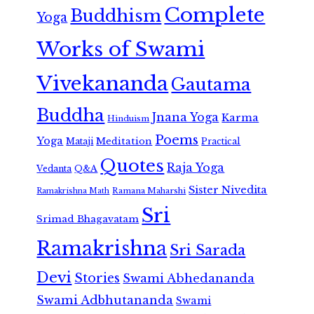
Complete
Buddhism
Yoga
Works of Swami
Vivekananda
Gautama
Buddha
Jnana Yoga
Karma
Hinduism
Poems
Yoga
Meditation
Mataji
Practical
Quotes
Raja Yoga
Vedanta
Q&A
Sister Nivedita
Ramana Maharshi
Ramakrishna Math
Sri
Srimad Bhagavatam
Ramakrishna
Sri Sarada
Devi
Stories
Swami Abhedananda
Swami Adbhutananda
Swami