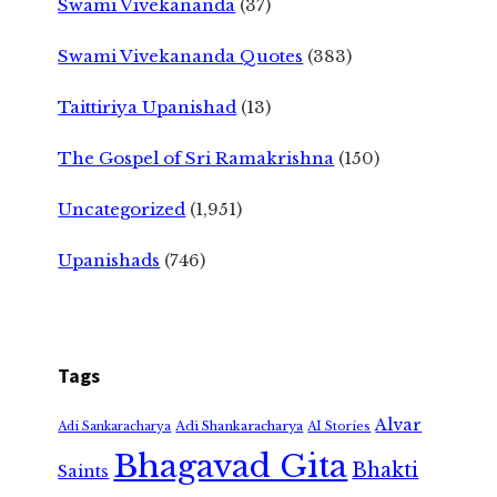
Swami Vivekananda
(37)
Swami Vivekananda Quotes
(383)
Taittiriya Upanishad
(13)
The Gospel of Sri Ramakrishna
(150)
Uncategorized
(1,951)
Upanishads
(746)
Tags
Alvar
Adi Shankaracharya
Adi Sankaracharya
AI Stories
Bhagavad Gita
Bhakti
Saints