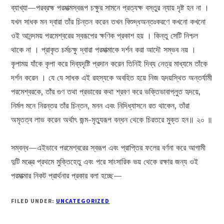
ব্যাখ্যা—পরব্রহ্ম পরমাত্মস্বরূপ চক্ষুর সামনে প্রত্যক্ষ বস্তুর ন্যায় দৃষ্ট হন না ।
যখন সাধক মন দ্বারা তাঁর চিন্তন করেন তখন বিশুদ্ধঅন্তঃকরণে কখনো কখনো
ওই আনন্দময় পরমেশ্বরের স্বরূপের ক্ষণিক প্রকাশ হয় । কিন্তু সেটি নিশ্চল
থাকে না । প্রাকৃত চর্মচক্ষু দ্বারা পরমাত্মাকে দর্শন করা আদৌ সম্ভব নয় ।
কৃপাময় যাঁকে কৃপা করে দিব্যদৃষ্টি প্রদান করেন তিনিই দিব্য নেত্র মাধ্যমে তাঁকে
দর্শন করেন । যে যে সাধক এই রহস্যকে অবহিত হয়ে নিজ হৃদয়স্থিত অন্তর্যামী
পরমেশ্বরকে, তাঁর গুণ তথা প্রভাবের কথা শ্রবণ করে ভক্তিভাবাপ্লুত হৃদয়ে,
নির্মল মনে নিরন্তর তাঁর চিন্তন, মনন এবং নিদিধ্যাসনে রত থাকেন, তাঁরা
অমৃতত্ব লাভ করেন অর্থাৎ জন্ম-মৃত্যুরূপ বন্ধন থেকে চিরতরে মুক্ত হন॥ ২০ ॥
সম্বন্ধ—এইভাবে পরমেশ্বরের স্বরূপ এবং প্রাপ্তির ফলের বর্ণনা করে আগামী
দুটি মন্ত্রে প্রথমে মুক্তিহেতু এবং পরে সাংসারিক ভয় থেকে রক্ষার জন্য ওই
পরমাত্মার নিকট প্রার্থনার প্রকার বলা হচ্ছে—
FILED UNDER:
UNCATEGORIZED