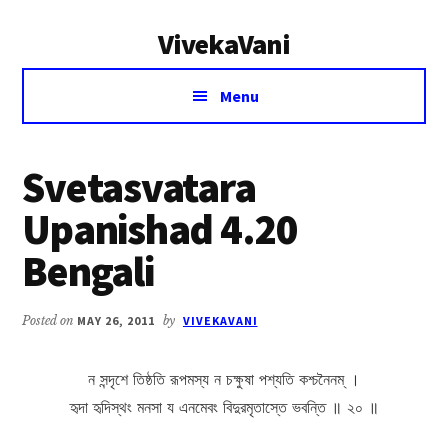
Additional
Skip
Skip
VivekaVani
to
to
menu
main
primary
Voice
content
sidebar
Menu
of
Vivekananda
Svetasvatara
Upanishad 4.20
Bengali
Posted on
MAY 26, 2011
by
VIVEKAVANI
ন সন্দৃশে তিষ্ঠতি রূপমস্য ন চক্ষুষা পশ্যতি কশ্চনৈনম্ ।
হৃদা হৃদিস্থং মনসা য এনমেবং বিদুরমৃতাস্তে ভবন্তি ॥ ২০ ॥