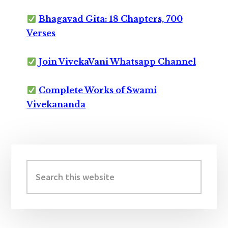
Bhagavad Gita: 18 Chapters, 700
Verses
Join VivekaVani Whatsapp Channel
Complete Works of Swami
Vivekananda
Primary
Sidebar
Search
this
website