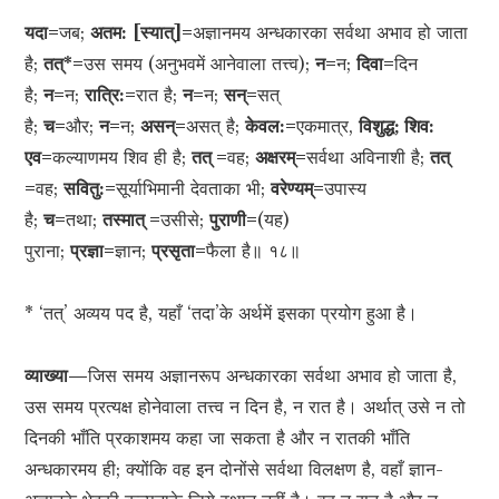
यदा=
जब;
अतम:
[स्यात्]=
अज्ञानमय अन्धकारका सर्वथा अभाव हो जाता
है;
तत्*=
उस समय (अनुभवमें आनेवाला तत्त्व);
न=
न;
दिवा=
दिन
है;
न=
न;
रात्रि:=
रात है;
न=
न;
सन्=
सत्
है;
च=
और;
न=
न;
असन्=
असत् है;
केवल:=
एकमात्र,
विशुद्ध; शिव:
एव=
कल्याणमय शिव ही है;
तत् =
वह;
अक्षरम्=
सर्वथा अविनाशी है;
तत्
=
वह;
सवितु:=
सूर्याभिमानी देवताका भी;
वरेण्यम्=
उपास्य
है;
च=
तथा;
तस्मात् =
उसीसे;
पुराणी=
(यह)
पुराना;
प्रज्ञा=
ज्ञान;
प्रसृता=
फैला है॥ १८॥
* ‘तत्’ अव्यय पद है, यहाँ ‘तदा’के अर्थमें इसका प्रयोग हुआ है।
व्याख्या—
जिस समय अज्ञानरूप अन्धकारका सर्वथा अभाव हो जाता है,
उस समय प्रत्यक्ष होनेवाला तत्त्व न दिन है, न रात है। अर्थात् उसे न तो
दिनकी भाँति प्रकाशमय कहा जा सकता है और न रातकी भाँति
अन्धकारमय ही; क्योंकि वह इन दोनोंसे सर्वथा विलक्षण है, वहाँ ज्ञान-