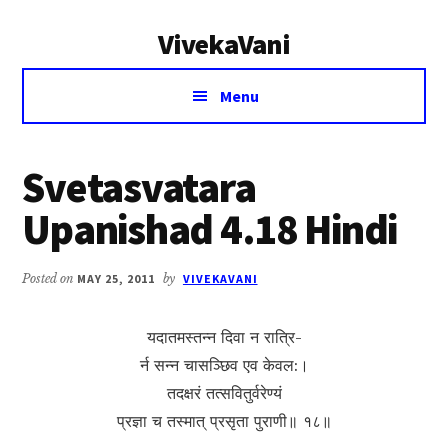
Additional
Skip
Skip
VivekaVani
to
to
menu
main
primary
Voice
content
sidebar
Menu
of
Vivekananda
Svetasvatara
Upanishad 4.18 Hindi
Posted on
MAY 25, 2011
by
VIVEKAVANI
यदातमस्तन्न दिवा न रात्रि-
र्न सन्न चासञ्छिव एव केवल:।
तदक्षरं तत्सवितुर्वरेण्यं
प्रज्ञा च तस्मात् प्रसृता पुराणी॥ १८॥