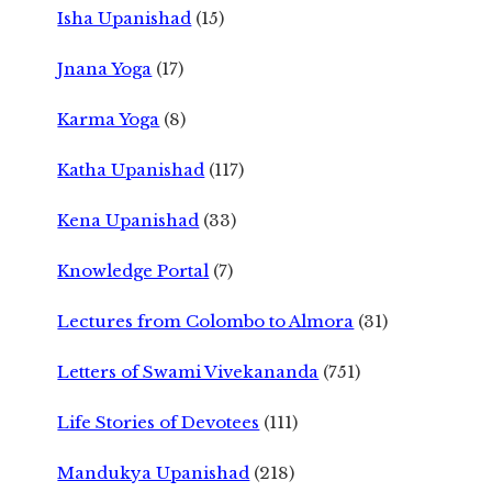
Isha Upanishad
(15)
Jnana Yoga
(17)
Karma Yoga
(8)
Katha Upanishad
(117)
Kena Upanishad
(33)
Knowledge Portal
(7)
Lectures from Colombo to Almora
(31)
Letters of Swami Vivekananda
(751)
Life Stories of Devotees
(111)
Mandukya Upanishad
(218)