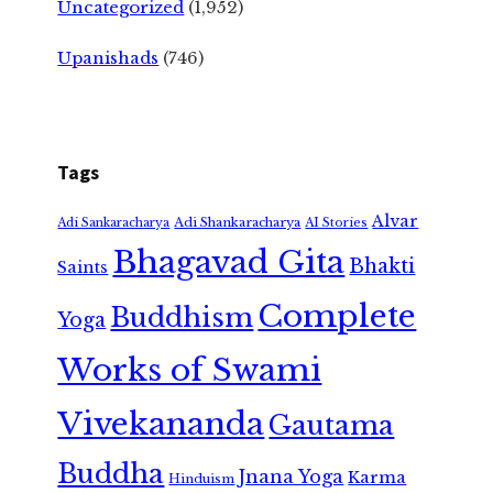
Uncategorized
(1,952)
Upanishads
(746)
Tags
Alvar
Adi Shankaracharya
Adi Sankaracharya
AI Stories
Bhagavad Gita
Bhakti
Saints
Complete
Buddhism
Yoga
Works of Swami
Vivekananda
Gautama
Buddha
Jnana Yoga
Karma
Hinduism