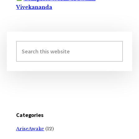
Vivekananda
Primary
Sidebar
Search
this
website
Categories
AriseAwake
(12)