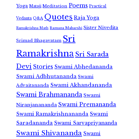
Poems
Yoga
Meditation
Mataji
Practical
Quotes
Raja Yoga
Vedanta
Q&A
Sister Nivedita
Ramana Maharshi
Ramakrishna Math
Sri
Srimad Bhagavatam
Ramakrishna
Sri Sarada
Devi
Stories
Swami Abhedananda
Swami Adbhutananda
Swami
Swami Akhandananda
Advaitananda
Swami Brahmananda
Swami
Swami Premananda
Niranjanananda
Swami Ramakrishnananda
Swami
Saradananda
Swami Sarvapriyananda
Swami Shivananda
Swami