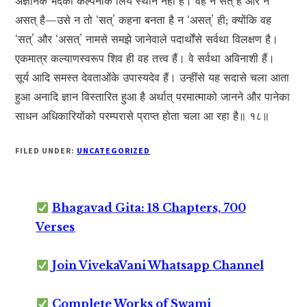
अज्ञानके भेदकी कल्पनाके लिये स्थान नहीं है। वह न सत् है और न
असत् है—उसे न तो ‘सत्’ कहना बनता है न ‘असत्’ ही; क्योंकि वह
‘सत्’ और ‘असत्’ नामसे समझे जानेवाले पदार्थोंसे सर्वथा विलक्षण है।
एकमात्र कल्याणस्वरूप शिव ही वह तत्त्व हैं। वे सर्वथा अविनाशी हैं।
सूर्य आदि समस्त देवताओंके उपास्यदेव हैं। उन्हींसे यह सदासे चला आता
हुआ अनादि ज्ञान विस्तारित हुआ है अर्थात् परमात्माको जानने और पानेका
साधन अधिकारियोंको परम्परासे प्राप्त होता चला आ रहा है॥ १८॥
FILED UNDER:
UNCATEGORIZED
Bhagavad Gita: 18 Chapters, 700
Verses
Join VivekaVani Whatsapp Channel
Complete Works of Swami