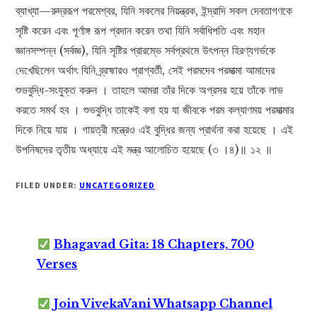
ব্যাখ্যা—রুদ্ররূপ পরমেশ্বর, যিনি সকলের নিয়ন্ত্রক, ইন্দ্রাদি সকল দেবতাগণকে
সৃষ্টি করেন এবং পূর্ণাঙ্গ রূপ প্রদান করেন তথা যিনি সর্বাধিপতি এবং মহান
জ্ঞানসম্পন্ন (সর্বজ্ঞ), যিনি সৃষ্টির প্রারম্ভে সর্বপ্রথমে উৎপন্ন হিরণ্যগর্ভকে
দেখেছিলেন অর্থাৎ যিনি ব্র্রহ্মারও প্রাগ্বর্তী, সেই পরমদেব পরমাত্মা আমাদের
শুভবুদ্ধি-সংযুক্ত করুন । তাহলে আমরা তাঁর দিকে অগ্রসর হয়ে তাঁকে লাভ
করতে সমর্থ হব । শুভবুদ্ধি তাকেই বলা হয় যা জীবকে পরম কল্যাণময় পরমাত্মার
দিকে নিয়ে যায় । গায়ত্রী মন্ত্রেও এই বুদ্ধির জন্য প্রার্থনা করা হয়েছে । এই
উপনিষদের তৃতীয় অধ্যায়ে এই মন্ত্র আলোচিত হয়েছে (৩ ।৪)॥ ১২ ॥
FILED UNDER:
UNCATEGORIZED
Bhagavad Gita: 18 Chapters, 700
Verses
Join VivekaVani Whatsapp Channel