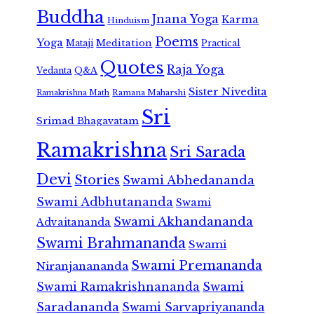
Buddha
Jnana Yoga
Karma
Hinduism
Poems
Yoga
Meditation
Mataji
Practical
Quotes
Raja Yoga
Vedanta
Q&A
Sister Nivedita
Ramana Maharshi
Ramakrishna Math
Sri
Srimad Bhagavatam
Ramakrishna
Sri Sarada
Devi
Stories
Swami Abhedananda
Swami Adbhutananda
Swami
Swami Akhandananda
Advaitananda
Swami Brahmananda
Swami
Swami Premananda
Niranjanananda
Swami Ramakrishnananda
Swami
Saradananda
Swami Sarvapriyananda