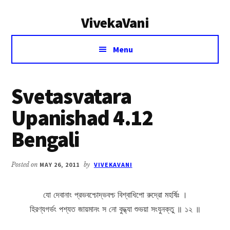
Additional
Skip
Skip
VivekaVani
to
to
menu
main
primary
Voice
content
sidebar
Menu
of
Vivekananda
Svetasvatara
Upanishad 4.12
Bengali
Posted on
MAY 26, 2011
by
VIVEKAVANI
যো দেবানাং প্রভবশ্চোদ্ভবশ্চ বিশ্বাধিপো রুদ্রো মহর্ষিঃ ।
হিরণ্যগর্ভং পশ্যত জায়মানং স নো বুদ্ধ্যা শুভয়া সংযুনক্তু ॥ ১২ ॥