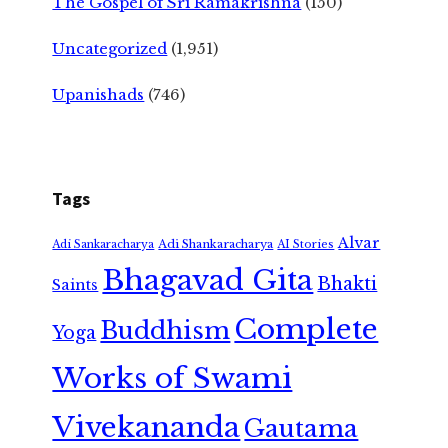
The Gospel of Sri Ramakrishna
(150)
Uncategorized
(1,951)
Upanishads
(746)
Tags
Alvar
Adi Shankaracharya
Adi Sankaracharya
AI Stories
Bhagavad Gita
Bhakti
Saints
Complete
Buddhism
Yoga
Works of Swami
Vivekananda
Gautama