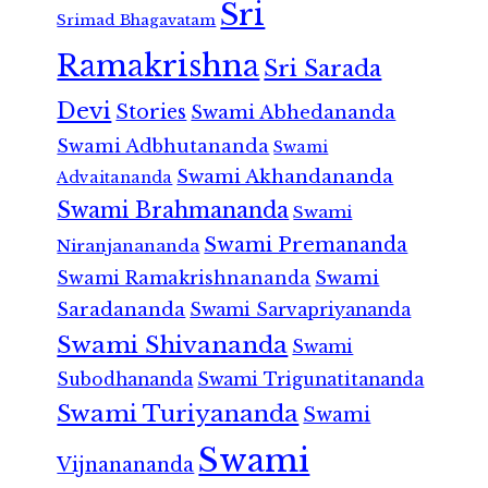
Sri
Srimad Bhagavatam
Ramakrishna
Sri Sarada
Devi
Stories
Swami Abhedananda
Swami Adbhutananda
Swami
Swami Akhandananda
Advaitananda
Swami Brahmananda
Swami
Swami Premananda
Niranjanananda
Swami Ramakrishnananda
Swami
Saradananda
Swami Sarvapriyananda
Swami Shivananda
Swami
Subodhananda
Swami Trigunatitananda
Swami Turiyananda
Swami
Swami
Vijnanananda