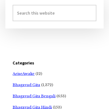
Primary
Sidebar
Search
this
website
Categories
AriseAwake
(12)
Bhagavad Gita
(1,372)
Bhagavad Gita Bengali
(653)
Bhagavad Gita Hindi
(153)