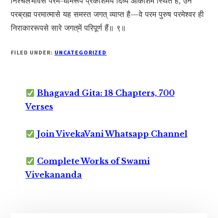
निश्चलभावसे परम-धामरूप प्रकाशमय दिव्य आकाशमें स्थित हैं, उन
परब्रह्म परमात्मासे यह समस्त जगत् व्याप्त है—वे परम पुरुष परमेश्वर ही
निराकाररूपसे सारे जगत‍्में परिपूर्ण हैं॥ ९॥
FILED UNDER:
UNCATEGORIZED
Bhagavad Gita: 18 Chapters, 700
Verses
Join VivekaVani Whatsapp Channel
Complete Works of Swami
Vivekananda