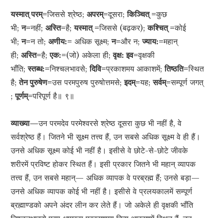
यस्मात् परम्=
जिससे श्रेष्ठ;
अपरम्=
दूसरा;
किञ्चित् =
कुछ
भी;
न=
नहीं;
अस्ति=
है;
यस्मात् =
जिससे (बढ़कर);
कश्चित् =
कोई
भी;
न=
न तो;
अणीय:=
अधिक सूक्ष्म;
न=
और न;
ज्याय:=
महान्
ही;
अस्ति=
है;
एक:=
(जो) अकेला ही;
वृक्ष: इव=
वृक्षकी
भाँति;
स्तब्ध:=
निश्चलभावसे;
दिवि=
प्रकाशमय आकाशमें;
तिष्ठति=
स्थित
है;
तेन पुरुषेण=
उस परमपुरुष पुरुषोत्तमसे;
इदम्=
यह;
सर्वम्=
सम्पूर्ण जगत्
;
पूर्णम्=
परिपूर्ण है॥ ९॥
व्याख्या—
उन परमदेव परमेश्वरसे श्रेष्ठ दूसरा कुछ भी नहीं है, वे
सर्वश्रेष्ठ हैं। जितने भी सूक्ष्म तत्त्व हैं, उन सबसे अधिक सूक्ष्म वे ही हैं।
उनसे अधिक सूक्ष्म कोई भी नहीं है। इसीसे वे छोटे-से-छोटे जीवके
शरीरमें प्रविष्ट होकर स्थित हैं। इसी प्रकार जितने भी महान् व्यापक
तत्त्व हैं, उन सबसे महान्— अधिक व्यापक वे परब्रह्म हैं; उनसे बड़ा—
उनसे अधिक व्यापक कोई भी नहीं है। इसीसे वे प्रलयकालमें सम्पूर्ण
ब्रह्माण्डको अपने अंदर लीन कर लेते हैं। जो अकेले ही वृक्षकी भाँति