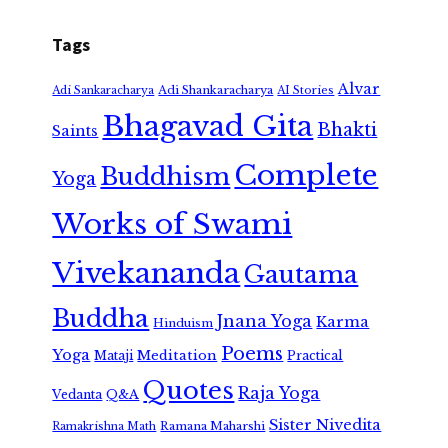
Tags
Alvar
Adi Shankaracharya
Adi Sankaracharya
AI Stories
Bhagavad Gita
Bhakti
Saints
Complete
Buddhism
Yoga
Works of Swami
Vivekananda
Gautama
Buddha
Jnana Yoga
Karma
Hinduism
Poems
Yoga
Meditation
Mataji
Practical
Quotes
Raja Yoga
Vedanta
Q&A
Sister Nivedita
Ramana Maharshi
Ramakrishna Math