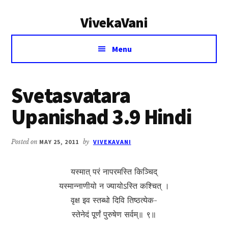
Additional
Skip
Skip
VivekaVani
to
to
menu
main
primary
Voice
content
sidebar
Menu
of
Vivekananda
Svetasvatara
Upanishad 3.9 Hindi
Posted on
MAY 25, 2011
by
VIVEKAVANI
यस्मात् परं नापरमस्ति किञ्चिद्
यस्मान्नाणीयो न ज्यायोऽस्ति कश्चित् ।
वृक्ष इव स्तब्धो दिवि तिष्ठत्येक-
स्तेनेदं पूर्णं पुरुषेण सर्वम्॥ ९॥