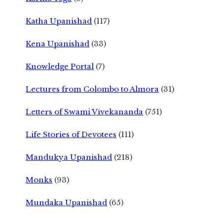
Katha Upanishad
(117)
Kena Upanishad
(33)
Knowledge Portal
(7)
Lectures from Colombo to Almora
(31)
Letters of Swami Vivekananda
(751)
Life Stories of Devotees
(111)
Mandukya Upanishad
(218)
Monks
(93)
Mundaka Upanishad
(65)