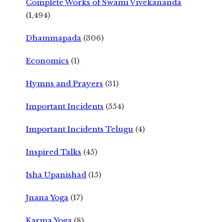
Complete Works of Swami Vivekananda
(1,494)
Dhammapada
(306)
Economics
(1)
Hymns and Prayers
(31)
Important Incidents
(554)
Important Incidents Telugu
(4)
Inspired Talks
(45)
Isha Upanishad
(15)
Jnana Yoga
(17)
Karma Yoga
(8)