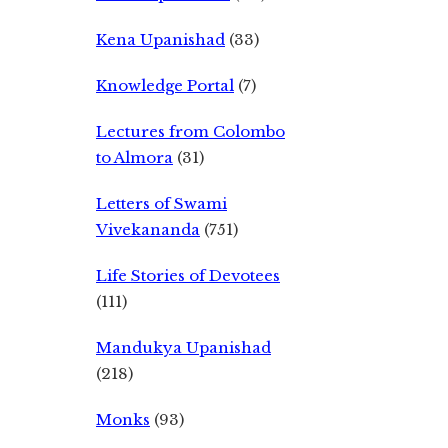
Kena Upanishad
(33)
Knowledge Portal
(7)
Lectures from Colombo
to Almora
(31)
Letters of Swami
Vivekananda
(751)
Life Stories of Devotees
(111)
Mandukya Upanishad
(218)
Monks
(93)