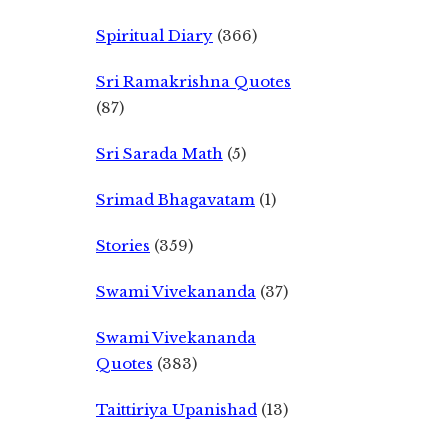
Spiritual Diary
(366)
Sri Ramakrishna Quotes
(87)
Sri Sarada Math
(5)
Srimad Bhagavatam
(1)
Stories
(359)
Swami Vivekananda
(37)
Swami Vivekananda
Quotes
(383)
Taittiriya Upanishad
(13)