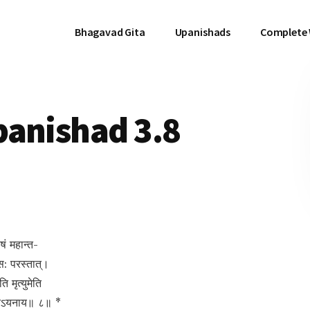
Bhagavad Gita
Upanishads
Complete
panishad 3.8
ुषं महान्त-
मस: परस्तात्।
ि मृत्युमेति
्यतेऽयनाय॥ ८॥ *