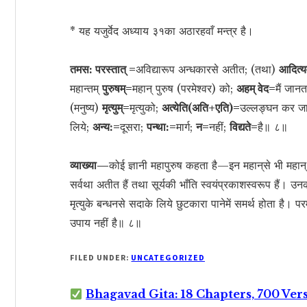
* यह यजुर्वेद अध्याय ३१का अठारहवाँ मन्त्र है।
तमस: परस्तात् =
अविद्यारूप अन्धकारसे अतीत; (तथा)
आदित्यव
महान्तम्
पुरुषम्=
महान् पुरुष (परमेश्वर) को;
अहम् वेद=
मैं जानत
(मनुष्य)
मृत्युम्=
मृत्युको;
अत्येति(अति+एति)=
उल्लङ्घन कर जा
लिये;
अन्य:=
दूसरा;
पन्था:=
मार्ग;
न=
नहीं;
विद्यते=
है॥ ८॥
व्याख्या—
कोई ज्ञानी महापुरुष कहता है—इन महान‍्से भी महान् 
सर्वथा अतीत हैं तथा सूर्यकी भाँति स्वयंप्रकाशस्वरूप हैं। 
मृत्युके बन्धनसे सदाके लिये छुटकारा पानेमें समर्थ होता है। प
उपाय नहीं है॥ ८॥
FILED UNDER:
UNCATEGORIZED
Bhagavad Gita: 18 Chapters, 700 Ver