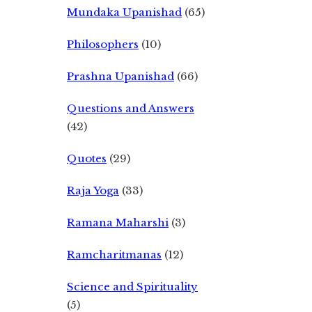
Mundaka Upanishad
(65)
Philosophers
(10)
Prashna Upanishad
(66)
Questions and Answers
(42)
Quotes
(29)
Raja Yoga
(33)
Ramana Maharshi
(3)
Ramcharitmanas
(12)
Science and Spirituality
(5)