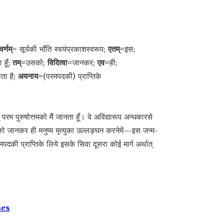
र्णम्=
सूर्यकी भाँति स्वयंप्रकाशस्वरूप;
एतम्=
इस;
ा हूँ;
तम्=
उसको;
विदित्वा=
जानकर;
एव=
ही;
ता है;
अयनाय=
(परमपदकी) प्राप्तिके
परम पुरुषोत्तमको मैं जानता हूँ। वे अविद्यारूप अन्धकारसे
उनको जानकर ही मनुष्य मृत्युका उल्लङ्घन करनेमें—इस जन्म-
रमपदकी प्राप्तिके लिये इसके सिवा दूसरा कोई मार्ग अर्थात्
ses