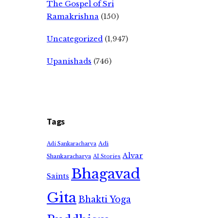
The Gospel of Sri
Ramakrishna
(150)
Uncategorized
(1,947)
Upanishads
(746)
Tags
Adi
Adi Sankaracharya
Alvar
Shankaracharya
AI Stories
Bhagavad
Saints
Gita
Bhakti Yoga