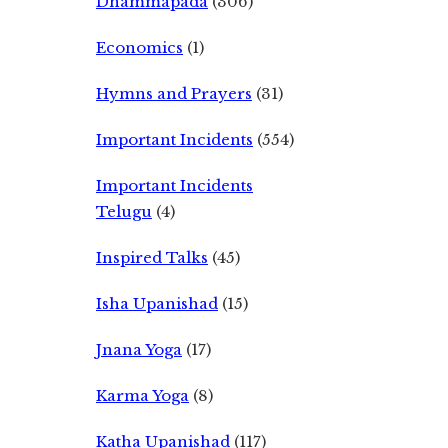
Dhammapada
(306)
Economics
(1)
Hymns and Prayers
(31)
Important Incidents
(554)
Important Incidents
Telugu
(4)
Inspired Talks
(45)
Isha Upanishad
(15)
Jnana Yoga
(17)
Karma Yoga
(8)
Katha Upanishad
(117)