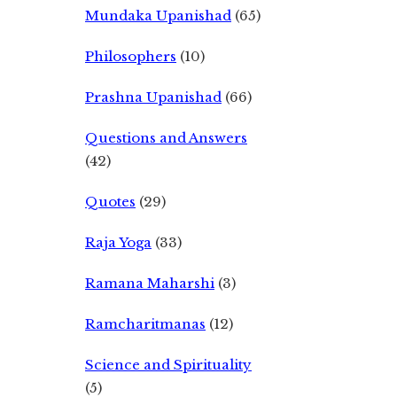
Mundaka Upanishad
(65)
Philosophers
(10)
Prashna Upanishad
(66)
Questions and Answers
(42)
Quotes
(29)
Raja Yoga
(33)
Ramana Maharshi
(3)
Ramcharitmanas
(12)
Science and Spirituality
(5)