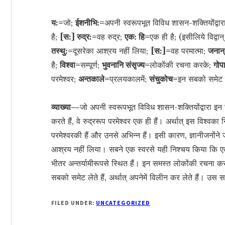
य:=
जो;
ईशनीभि:=
अपनी स्वरूपभूत विविध शासन-शक्तियोंद्वार
है;
[स:] रुद्र:=
वह रुद्र;
एक: हि=
एक ही है; (इसीलिये विद्वा
तस्थु:=
दूसरेका आश्रय नहीं लिया;
[स:]=
वह परमात्मा;
जनान्
है;
विश्वा=
सम्पूर्ण;
भुवनानि संसृज्य=
लोकोंकी रचना करके;
गोप
परमेश्वर;
अन्तकाले=
प्रलयकालमें;
संचुकोच=
इन सबको समेट 
व्याख्या—
जो अपनी स्वरूपभूत विविध शासन-शक्तियोंद्वारा 
करते हैं, वे रुद्ररूप परमेश्वर एक ही हैं। अर्थात् इस विश्व
परमेश्वरकी हैं और उनसे अभिन्न हैं। इसी कारण, ज्ञानीजनोंन
आश्रय नहीं लिया। सबने एक स्वरसे यही निश्चय किया कि एक प
भीतर अन्तर्यामीरूपसे स्थित हैं। इन समस्त लोकोंकी रचना कर
सबको समेट लेते हैं, अर्थात् अपनेमें विलीन कर लेते हैं। उस 
FILED UNDER:
UNCATEGORIZED