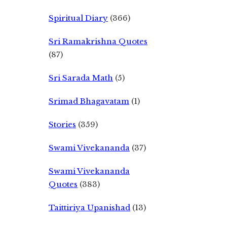
Spiritual Diary
(366)
Sri Ramakrishna Quotes
(87)
Sri Sarada Math
(5)
Srimad Bhagavatam
(1)
Stories
(359)
Swami Vivekananda
(37)
Swami Vivekananda
Quotes
(383)
Taittiriya Upanishad
(13)