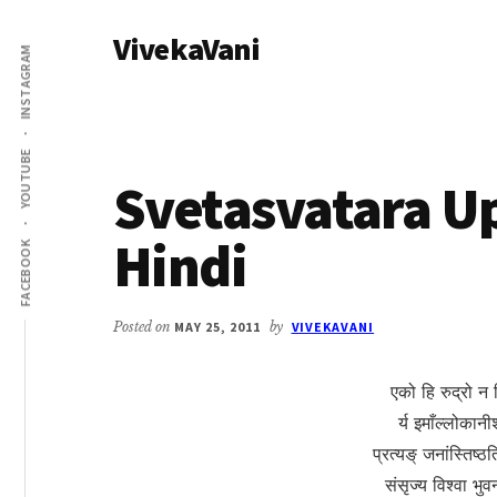
Additional
Skip
Skip
VivekaVani
to
to
menu
INSTAGRAM
main
primary
Voice
content
sidebar
of
Vivekananda
YOUTUBE
Svetasvatara U
Hindi
FACEBOOK
Posted on
MAY 25, 2011
by
VIVEKAVANI
एको हि रुद्रो न द
र्य इमाँल्लोका
प्रत्यङ् जनांस्तिष्ठ
संसृज्य विश्वा भु