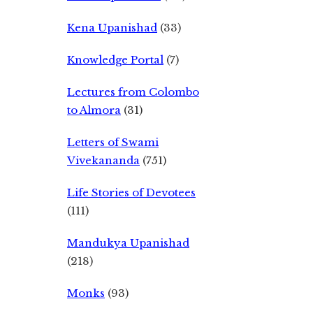
Kena Upanishad
(33)
Knowledge Portal
(7)
Lectures from Colombo
to Almora
(31)
Letters of Swami
Vivekananda
(751)
Life Stories of Devotees
(111)
Mandukya Upanishad
(218)
Monks
(93)