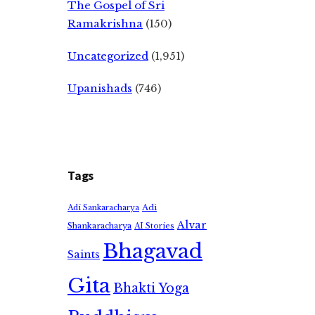
The Gospel of Sri
Ramakrishna
(150)
Uncategorized
(1,951)
Upanishads
(746)
Tags
Adi
Adi Sankaracharya
Alvar
Shankaracharya
AI Stories
Bhagavad
Saints
Gita
Bhakti Yoga