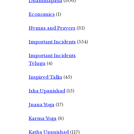
Dhammapada
(306)
Economics
(1)
Hymns and Prayers
(31)
Important Incidents
(554)
Important Incidents
Telugu
(4)
Inspired Talks
(45)
Isha Upanishad
(15)
Jnana Yoga
(17)
Karma Yoga
(8)
Katha Upanishad
(117)