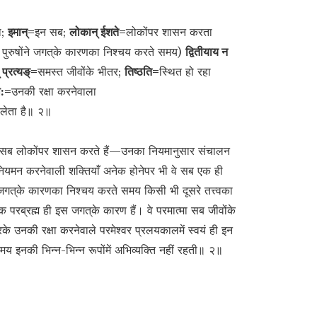
ा;
इमान्=
इन सब;
लोकान् ईशते=
लोकोंपर शासन करता
न् पुरुषोंने जगत‍्के कारणका निश्चय करते समय)
द्वितीयाय न
 प्रत्यङ्=
समस्त जीवोंके भीतर;
तिष्ठति=
स्थित हो रहा
ा:=
उनकी रक्षा करनेवाला
लेता है॥ २॥
इन सब लोकोंपर शासन करते हैं—उनका नियमानुसार संचालन
का नियमन करनेवाली शक्तियाँ अनेक होनेपर भी वे सब एक ही
े जगत‍्के कारणका निश्चय करते समय किसी भी दूसरे तत्त्वका
रब्रह्म ही इस जगत‍्के कारण हैं। वे परमात्मा सब जीवोंके
के उनकी रक्षा करनेवाले परमेश्वर प्रलयकालमें स्वयं ही इन
समय इनकी भिन्न-भिन्न रूपोंमें अभिव्यक्ति नहीं रहती॥ २॥