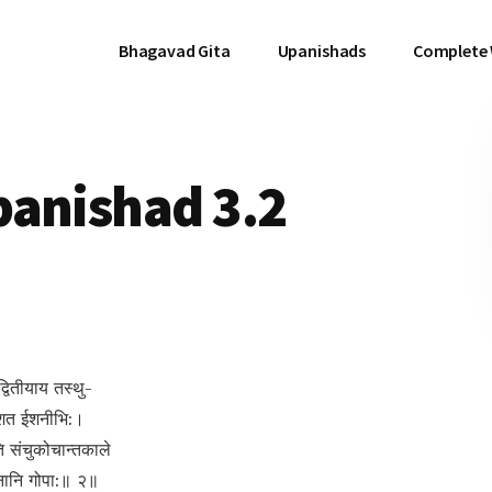
Bhagavad Gita
Upanishads
Complete
panishad 3.2
्वितीयाय तस्थु-
नीशत ईशनीभि:।
ति संचुकोचान्तकाले
वनानि गोपा:॥ २॥