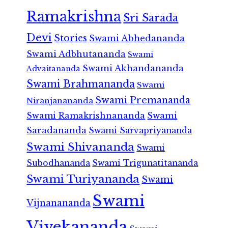
Ramakrishna
Sri Sarada
Devi
Stories
Swami Abhedananda
Swami Adbhutananda
Swami
Swami Akhandananda
Advaitananda
Swami Brahmananda
Swami
Swami Premananda
Niranjanananda
Swami Ramakrishnananda
Swami
Saradananda
Swami Sarvapriyananda
Swami Shivananda
Swami
Subodhananda
Swami Trigunatitananda
Swami Turiyananda
Swami
Swami
Vijnanananda
Vivekananda