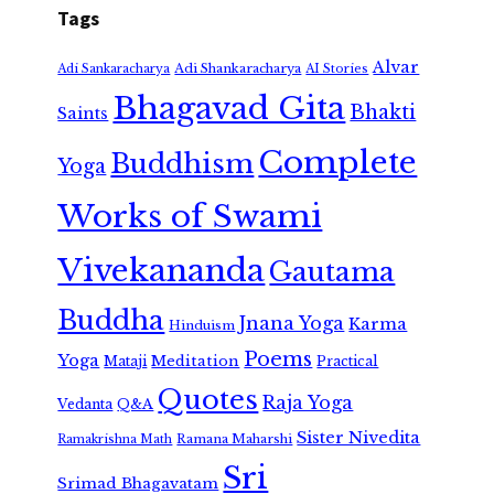
Tags
Alvar
Adi Shankaracharya
Adi Sankaracharya
AI Stories
Bhagavad Gita
Bhakti
Saints
Complete
Buddhism
Yoga
Works of Swami
Vivekananda
Gautama
Buddha
Jnana Yoga
Karma
Hinduism
Poems
Yoga
Meditation
Mataji
Practical
Quotes
Raja Yoga
Vedanta
Q&A
Sister Nivedita
Ramana Maharshi
Ramakrishna Math
Sri
Srimad Bhagavatam