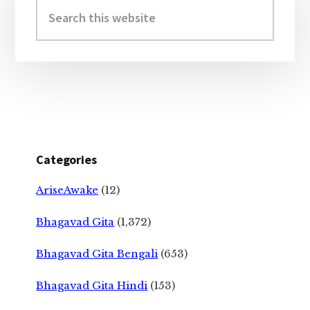
Sidebar
Search
this
website
Categories
AriseAwake
(12)
Bhagavad Gita
(1,372)
Bhagavad Gita Bengali
(653)
Bhagavad Gita Hindi
(153)