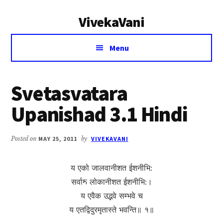
Additional
Skip
Skip
VivekaVani
to
to
menu
main
primary
Voice
content
sidebar
Menu
of
Vivekananda
Svetasvatara
Upanishad 3.1 Hindi
Posted on
MAY 25, 2011
by
VIVEKAVANI
य एको जालवानीशत ईशनीभि:
सर्वाॸ लोकानीशत ईशनीभि:।
य एवैक उद्भवे सम्भवे च
य एतद्विदुरमृतास्ते भवन्ति॥ १॥