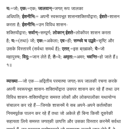
य:=
जो;
एक:=
एक;
जालवान्=
जगत् रूप जालका
अधिपति;
ईशनीभि:=
अपनी स्वरूपभूत शासनशक्तियोंद्वारा;
ईशते=
शासन
करता है;
ईशनीभि:=
उन विविध शासन-
शक्तियोंद्वारा;
सर्वान्=
सम्पूर्ण;
लोकान् ईशते=
लोकोंपर शासन करता
है;
य:=
(तथा) जो;
एक:=
अकेला;
एव=
ही;
सम्भवे च उद्भवे=
सृष्टि और
उसके विस्तारमें (सर्वथा समर्थ है);
एतत् =
इस ब्रह्मको;
ये=
जो
महापुरुष;
विदु:=
जान लेते हैं;
ते=
वे;
अमृता:=
अमर;
भवन्ति=
हो जाते हैं॥
१॥
व्याख्या—
जो एक—अद्वितीय परमात्मा जगत्-रूप जालकी रचना करके
अपनी स्वरूपभूत शासन-शक्तियोंद्वारा उसपर शासन कर रहे हैं तथा उन
विविध शासन-शक्तियोंद्वारा समस्त लोकों और लोकपालोंका यथायोग्य
संचालन कर रहे हैं—जिनके शासनमें ये सब अपने-अपने कर्तव्योंका
नियमपूर्वक पालन कर रहे हैं तथा जो अकेले ही बिना किसी दूसरेकी
सहायता लिये समस्त जगत‍्की उत्पत्ति और उसका विस्तार करनेमें सर्वथा