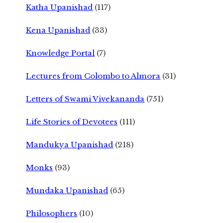
Katha Upanishad
(117)
Kena Upanishad
(33)
Knowledge Portal
(7)
Lectures from Colombo to Almora
(31)
Letters of Swami Vivekananda
(751)
Life Stories of Devotees
(111)
Mandukya Upanishad
(218)
Monks
(93)
Mundaka Upanishad
(65)
Philosophers
(10)