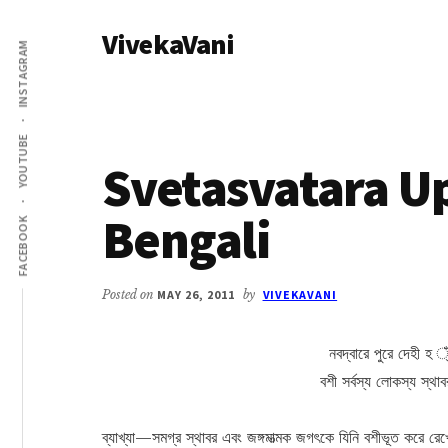
Additional
Skip
Skip
VivekaVani
to
to
menu
INSTAGRAM
main
primary
Voice
content
sidebar
of
Vivekananda
YOUTUBE
Svetasvatara U
Bengali
FACEBOOK
Posted on
MAY 26, 2011
by
VIVEKAVANI
নবদ্বারে পুরে দেহী হ 
বশী সর্বস্য লোকস্য স্থ
ব্যাখ্যা—সমগ্র স্থাবর এবং জঙ্গমাত্মক জগৎকে যিনি বশীভূত করে রেখেছেন