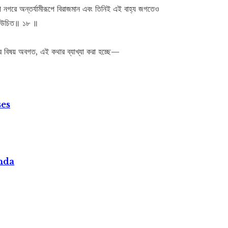
রূপ নগরে অন্তর্যামীরূপে বিরাজমান এবং তিনিই এই বাহ্য জগতেও
রা উচিত॥ ১৮ ॥
রিয়ের বিষয় অবগত, এই কথার ব্যাখ্যা করা হচ্ছে—
ses
nda