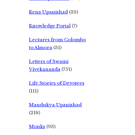
Kena Upanishad
(33)
Knowledge Portal
(7)
Lectures from Colombo
to Almora
(31)
Letters of Swami
Vivekananda
(751)
Life Stories of Devotees
(111)
Mandukya Upanishad
(218)
Monks
(93)