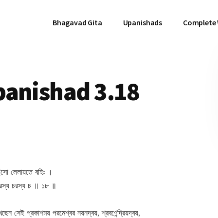
Bhagavad Gita
Upanishads
Complete
panishad 3.18
্ঁসো লেলায়তে বহিঃ ।
াবরস্য চরস্য চ ॥ ১৮ ॥
 সেই প্রকাশময় পরমেশ্বর নয়নদ্বয়, শ্রবণেন্দ্রিয়দ্বয়,