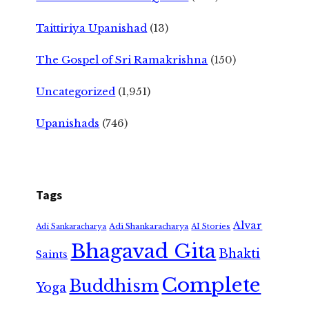
Taittiriya Upanishad
(13)
The Gospel of Sri Ramakrishna
(150)
Uncategorized
(1,951)
Upanishads
(746)
Tags
Alvar
Adi Shankaracharya
Adi Sankaracharya
AI Stories
Bhagavad Gita
Bhakti
Saints
Complete
Buddhism
Yoga