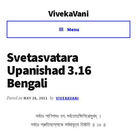
Additional
Skip
Skip
VivekaVani
to
to
menu
main
primary
Voice
content
sidebar
Menu
of
Vivekananda
Svetasvatara
Upanishad 3.16
Bengali
Posted on
MAY 26, 2011
by
VIVEKAVANI
সর্বতঃ পাণিপাদং তৎ সর্বতোঽক্ষিশিরোমুখম্ ।
সর্বতঃ শ্রুতিমল্লোকে সর্বমাবৃত্য তিষ্ঠতি ॥ ১৬ ॥