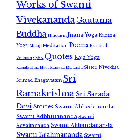
Works of Swami
Vivekananda
Gautama
Buddha
Jnana Yoga
Karma
Hinduism
Poems
Yoga
Meditation
Mataji
Practical
Quotes
Raja Yoga
Vedanta
Q&A
Sister Nivedita
Ramana Maharshi
Ramakrishna Math
Sri
Srimad Bhagavatam
Ramakrishna
Sri Sarada
Devi
Stories
Swami Abhedananda
Swami Adbhutananda
Swami
Swami Akhandananda
Advaitananda
Swami Brahmananda
Swami