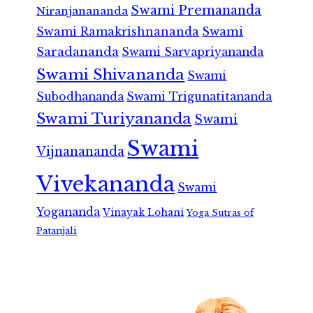
Swami Premananda
Niranjanananda
Swami Ramakrishnananda
Swami
Saradananda
Swami Sarvapriyananda
Swami Shivananda
Swami
Subodhananda
Swami Trigunatitananda
Swami Turiyananda
Swami
Swami
Vijnanananda
Vivekananda
Swami
Yogananda
Vinayak Lohani
Yoga Sutras of
Patanjali