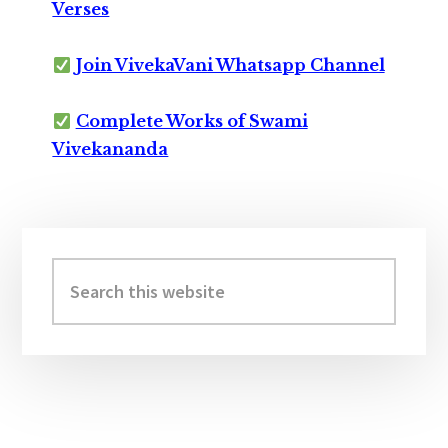
Verses
Join VivekaVani Whatsapp Channel
Complete Works of Swami
Vivekananda
Primary
Sidebar
Search
this
website