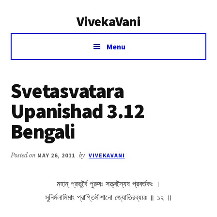
Additional
Skip
Skip
VivekaVani
to
to
menu
main
primary
Voice
content
sidebar
Menu
of
Vivekananda
Svetasvatara
Upanishad 3.12
Bengali
Posted on
MAY 26, 2011
by
VIVEKAVANI
মহান্ প্রভুর্বৈ পুরুষঃ সত্ত্বস্যৈষ প্রবর্তকঃ ।
সুনির্মলামিমাং প্রাপ্তিমীশানো জ্যোতিরব্যয়ঃ ॥ ১২ ॥