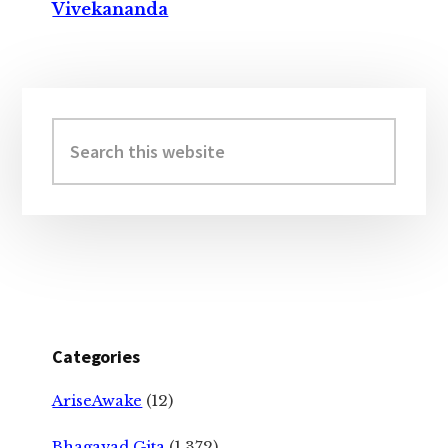
Vivekananda
Primary
Sidebar
Search
this
website
Categories
AriseAwake
(12)
Bhagavad Gita
(1,372)