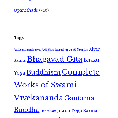
Upanishads
(746)
Tags
Alvar
Adi Shankaracharya
Adi Sankaracharya
AI Stories
Bhagavad Gita
Bhakti
Saints
Complete
Buddhism
Yoga
Works of Swami
Vivekananda
Gautama
Buddha
Jnana Yoga
Karma
Hinduism