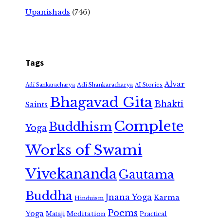
Upanishads
(746)
Tags
Alvar
Adi Shankaracharya
Adi Sankaracharya
AI Stories
Bhagavad Gita
Bhakti
Saints
Complete
Buddhism
Yoga
Works of Swami
Vivekananda
Gautama
Buddha
Jnana Yoga
Karma
Hinduism
Poems
Yoga
Meditation
Mataji
Practical