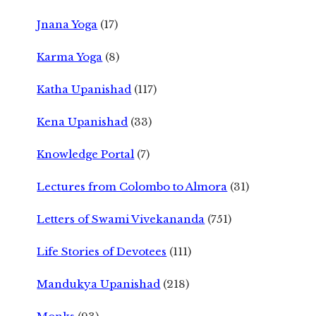
Jnana Yoga
(17)
Karma Yoga
(8)
Katha Upanishad
(117)
Kena Upanishad
(33)
Knowledge Portal
(7)
Lectures from Colombo to Almora
(31)
Letters of Swami Vivekananda
(751)
Life Stories of Devotees
(111)
Mandukya Upanishad
(218)