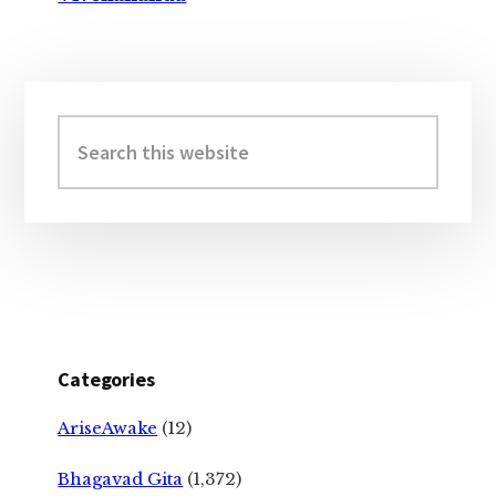
Primary
Sidebar
Search
this
website
Categories
AriseAwake
(12)
Bhagavad Gita
(1,372)