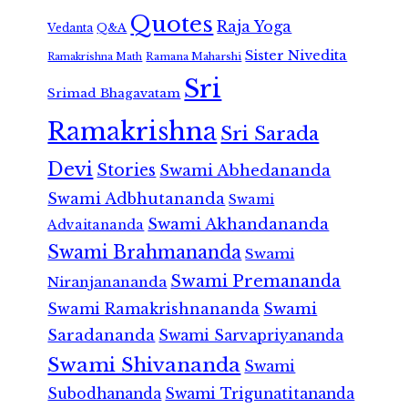
Quotes
Raja Yoga
Vedanta
Q&A
Sister Nivedita
Ramana Maharshi
Ramakrishna Math
Sri
Srimad Bhagavatam
Ramakrishna
Sri Sarada
Devi
Stories
Swami Abhedananda
Swami Adbhutananda
Swami
Swami Akhandananda
Advaitananda
Swami Brahmananda
Swami
Swami Premananda
Niranjanananda
Swami Ramakrishnananda
Swami
Saradananda
Swami Sarvapriyananda
Swami Shivananda
Swami
Subodhananda
Swami Trigunatitananda