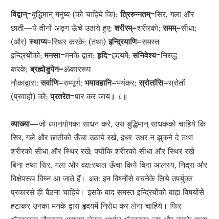
विद्वान्=
बुद्धिमान् मनुष्य (को चाहिये कि);
त्रिरुन्नतम्=
सिर, गला और
छाती—ये तीनों अङ्ग ऊँचे उठाये हुए;
शरीरम्=
शरीरको;
समम्=
सीधा;
(और)
स्थाप्य=
स्थिर करके; (तथा)
इन्द्रियाणि=
समस्त
इन्द्रियोंको;
मनसा=
मनके द्वारा;
हृदि=
हृदयमें;
संनिवेश्य=
निरुद्ध
करके;
ब्रह्मोडुपेन=
ॐकाररूप
नौकाद्वारा;
सर्वाणि=
सम्पूर्ण;
भयावहानि=
भयंकर;
स्रोतांसि=
स्रोतों
(प्रवाहों) को;
प्रतरेत=
पार कर जाय॥ ८॥
व्याख्या—
जो ध्यानयोगका साधन करे, उस बुद्धिमान् साधकको चाहिये कि
सिर, गले और छातीको ऊँचा उठाये रखे, इधर-उधर न झुकने दे तथा
शरीरको सीधा और स्थिर रखे; क्योंकि शरीरको सीधा और स्थिर रखे
बिना तथा सिर, गला और वक्ष:स्थल ऊँचा किये बिना आलस्य, निद्रा और
विक्षेपरूप विघ्न आ जाते हैं। अत: इन विघ्नोंसे बचनेके लिये उपर्युक्त
प्रकारसे ही बैठना चाहिये। इसके बाद समस्त इन्द्रियोंको बाह्य विषयोंसे
हटाकर उनका मनके द्वारा हृदयमें निरोध कर लेना चाहिये। फिर