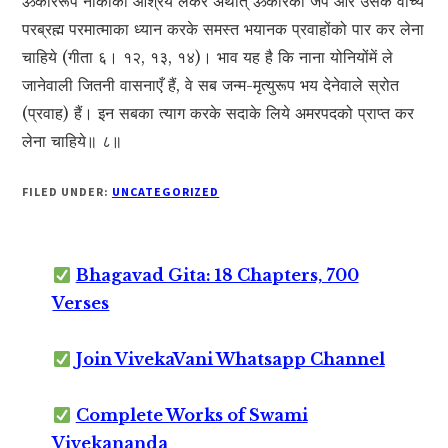
ॐकाररूप नौकाका आश्रय लेकर अर्थात् ॐकारका जप और उसके वाच्य
परब्रह्म परमात्माका ध्यान करके समस्त भयानक प्रवाहोंको पार कर लेना
चाहिये (गीता ६। १२, १३, १४)। भाव यह है कि नाना योनियोंमें ले
जानेवाली जितनी वासनाएँ हैं, वे सब जन्म-मृत्युरूप भय देनेवाले स्रोत
(प्रवाह) हैं। इन सबका त्याग करके सदाके लिये अमरपदको प्राप्त कर
लेना चाहिये॥ ८॥
FILED UNDER:
UNCATEGORIZED
Bhagavad Gita: 18 Chapters, 700
Verses
Join VivekaVani Whatsapp Channel
Complete Works of Swami
Vivekananda