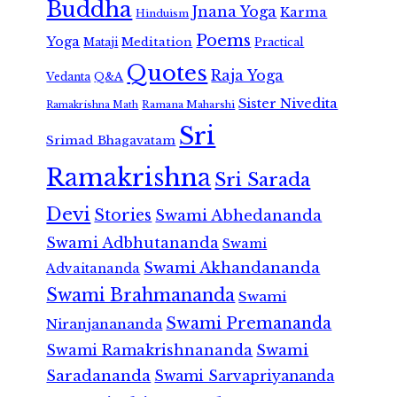
Buddha
Jnana Yoga
Karma
Hinduism
Poems
Yoga
Meditation
Mataji
Practical
Quotes
Raja Yoga
Vedanta
Q&A
Sister Nivedita
Ramana Maharshi
Ramakrishna Math
Sri
Srimad Bhagavatam
Ramakrishna
Sri Sarada
Devi
Stories
Swami Abhedananda
Swami Adbhutananda
Swami
Swami Akhandananda
Advaitananda
Swami Brahmananda
Swami
Swami Premananda
Niranjanananda
Swami Ramakrishnananda
Swami
Saradananda
Swami Sarvapriyananda