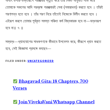
অর্থাৎ উপরি-উক্তরূপে পরমাত্মার স্তুতি করে তাঁর নিকট অনুমতি লাভ করে
তোমাকে সকলের আদি পরব্রহ্ম পরমাত্মারই সেবা (সমারাধনা) করতে হবে । তাঁরই
শরণাপন্ন হতে হবে । তাঁর শরণ নিয়ে তাঁতেই নিজেকে বিলীন করতে হবে ।
এইরূপ করলে তোমার পূর্বকৃত সমস্ত সঞ্চিত কর্ম বিঘ্নকারক হবে না—বন্ধনরূপ
হবে না॥ ৭ ॥
সম্বন্ধ—ধ্যানযোগের সাধকগণকে কীভাবে উপবেশন করে, কীরূপে ধ্যান করতে
হবে, সেই জিজ্ঞাসা প্রসঙ্গে বলছেন—
FILED UNDER:
UNCATEGORIZED
Bhagavad Gita: 18 Chapters, 700
Verses
Join VivekaVani Whatsapp Channel