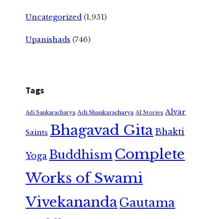
Uncategorized
(1,951)
Upanishads
(746)
Tags
Alvar
Adi Shankaracharya
Adi Sankaracharya
AI Stories
Bhagavad Gita
Bhakti
Saints
Complete
Buddhism
Yoga
Works of Swami
Vivekananda
Gautama