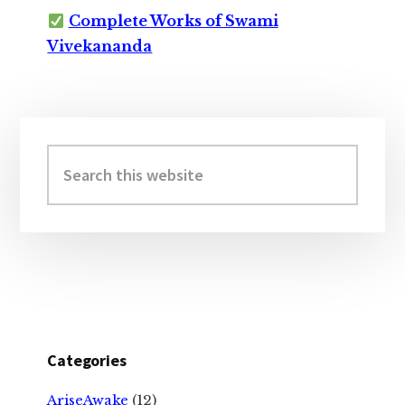
Complete Works of Swami
Vivekananda
Primary
Sidebar
Search
this
website
Categories
AriseAwake
(12)