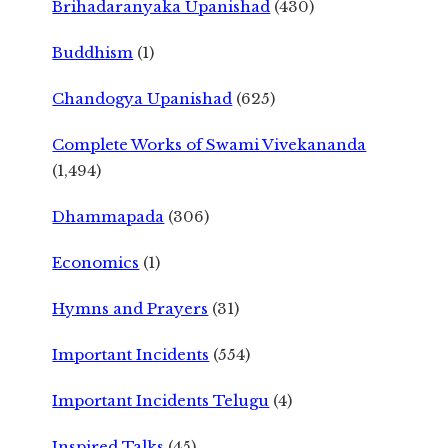
Brihadaranyaka Upanishad
(430)
Buddhism
(1)
Chandogya Upanishad
(625)
Complete Works of Swami Vivekananda
(1,494)
Dhammapada
(306)
Economics
(1)
Hymns and Prayers
(31)
Important Incidents
(554)
Important Incidents Telugu
(4)
Inspired Talks
(45)