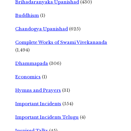
Brihadaranyaka Upanishad
(430)
Buddhism
(1)
Chandogya Upanishad
(625)
Complete Works of Swami Vivekananda
(1,494)
Dhammapada
(306)
Economics
(1)
Hymns and Prayers
(31)
Important Incidents
(554)
Important Incidents Telugu
(4)
Inspired Talks
(45)