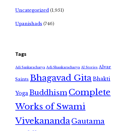
Uncategorized
(1,951)
Upanishads
(746)
Tags
Alvar
Adi Shankaracharya
Adi Sankaracharya
AI Stories
Bhagavad Gita
Bhakti
Saints
Complete
Buddhism
Yoga
Works of Swami
Vivekananda
Gautama