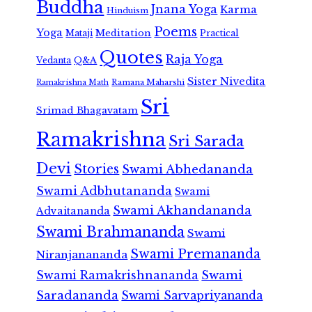
Buddha
Jnana Yoga
Karma
Hinduism
Poems
Yoga
Meditation
Mataji
Practical
Quotes
Raja Yoga
Vedanta
Q&A
Sister Nivedita
Ramana Maharshi
Ramakrishna Math
Sri
Srimad Bhagavatam
Ramakrishna
Sri Sarada
Devi
Stories
Swami Abhedananda
Swami Adbhutananda
Swami
Swami Akhandananda
Advaitananda
Swami Brahmananda
Swami
Swami Premananda
Niranjanananda
Swami Ramakrishnananda
Swami
Saradananda
Swami Sarvapriyananda