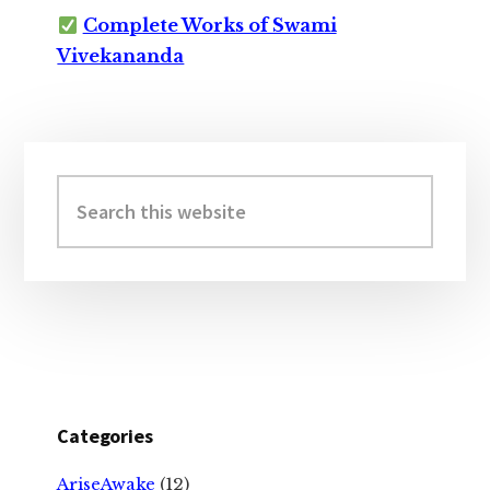
Complete Works of Swami
Vivekananda
Primary
Sidebar
Search
this
website
Categories
AriseAwake
(12)