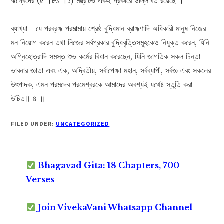
ঋগ্বেদের (৫ ।৮১ ।১) মন্ত্রটিও একই প্রকারে উল্লিখিত রয়েছে ।
ব্যাখ্যা—যে পরব্রহ্ম পরমাত্মায় শ্রেষ্ঠ বুদ্ধিমান ব্রাহ্মণাদি অধিকারী মানুষ নিজের
মন নিয়োগ করেন তথা নিজের সর্বপ্রকার বুদ্ধিবৃত্তিসমূহকেও নিযুক্ত করেন, যিনি
অগ্নিহোত্রাদি সমস্ত শুভ কর্মের বিধান করেছেন, যিনি জাগতিক সকল চিন্তা-
ভাবনার জ্ঞাতা এবং এক, অদ্বিতীয়, সর্বাপেক্ষা মহান, সর্বব্যাপী, সর্বজ্ঞ এবং সকলের
উৎপাদক, এমন পরমদেব পরমেশ্বরকে আমাদের অবশ্যই যথেষ্ট স্তুতি করা
উচিত॥ ৪ ॥
FILED UNDER:
UNCATEGORIZED
Bhagavad Gita: 18 Chapters, 700
Verses
Join VivekaVani Whatsapp Channel