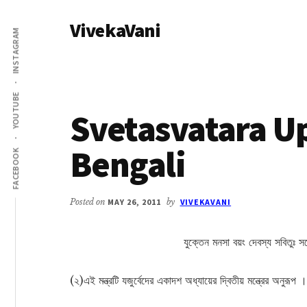
Additional
Skip
Skip
VivekaVani
to
to
menu
INSTAGRAM
main
primary
Voice
content
sidebar
of
Vivekananda
YOUTUBE
Svetasvatara U
Bengali
FACEBOOK
Posted on
MAY 26, 2011
by
VIVEKAVANI
যুক্তেন মনসা বয়ং দেবস্য সবিতুঃ সব
(২)এই মন্ত্রটি যজুর্বেদের একাদশ অধ্যায়ের দ্বিতীয় মন্ত্রের অনুরূপ ।