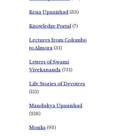
Kena Upanishad
(33)
Knowledge Portal
(7)
Lectures from Colombo
to Almora
(31)
Letters of Swami
Vivekananda
(751)
Life Stories of Devotees
(111)
Mandukya Upanishad
(218)
Monks
(93)