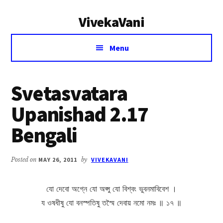
Additional
Skip
Skip
VivekaVani
to
to
menu
main
primary
Voice
content
sidebar
Menu
of
Vivekananda
Svetasvatara
Upanishad 2.17
Bengali
Posted on
MAY 26, 2011
by
VIVEKAVANI
যো দেবো অগ্নে যো অপ্সু যো বিশ্বং ভুবনমাবিবেশ ।
য ওষধীষু যো বনস্পতিষু তস্মৈ দেবায় নমো নমঃ ॥ ১৭ ॥