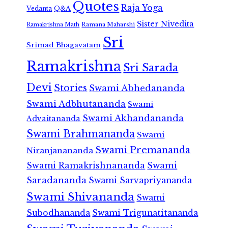
Quotes
Raja Yoga
Vedanta
Q&A
Sister Nivedita
Ramana Maharshi
Ramakrishna Math
Sri
Srimad Bhagavatam
Ramakrishna
Sri Sarada
Devi
Stories
Swami Abhedananda
Swami Adbhutananda
Swami
Swami Akhandananda
Advaitananda
Swami Brahmananda
Swami
Swami Premananda
Niranjanananda
Swami Ramakrishnananda
Swami
Saradananda
Swami Sarvapriyananda
Swami Shivananda
Swami
Subodhananda
Swami Trigunatitananda