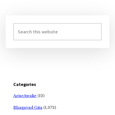
Primary
Sidebar
Search
this
website
Categories
AriseAwake
(12)
Bhagavad Gita
(1,372)