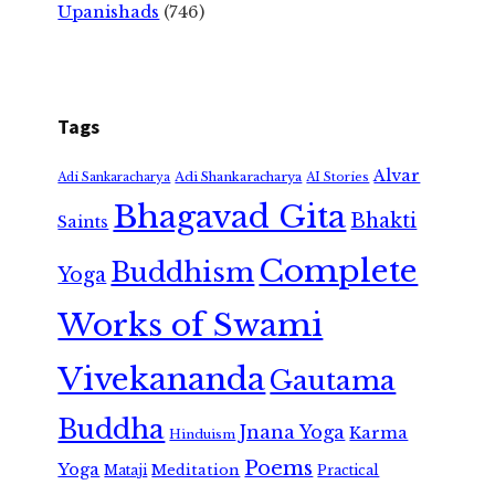
Upanishads
(746)
Tags
Alvar
Adi Shankaracharya
Adi Sankaracharya
AI Stories
Bhagavad Gita
Bhakti
Saints
Complete
Buddhism
Yoga
Works of Swami
Vivekananda
Gautama
Buddha
Jnana Yoga
Karma
Hinduism
Poems
Yoga
Meditation
Mataji
Practical