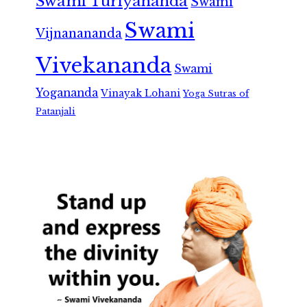
Swami Turiyananda
Swami
Swami
Vijnanananda
Vivekananda
Swami
Yogananda
Vinayak Lohani
Yoga Sutras of
Patanjali