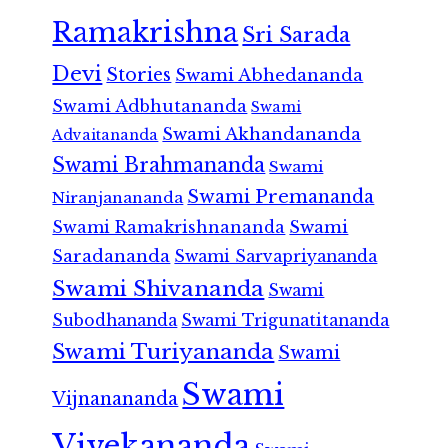
Ramakrishna
Sri Sarada
Devi
Stories
Swami Abhedananda
Swami Adbhutananda
Swami
Swami Akhandananda
Advaitananda
Swami Brahmananda
Swami
Swami Premananda
Niranjanananda
Swami Ramakrishnananda
Swami
Saradananda
Swami Sarvapriyananda
Swami Shivananda
Swami
Subodhananda
Swami Trigunatitananda
Swami Turiyananda
Swami
Swami
Vijnanananda
Vivekananda