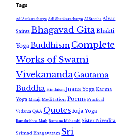
Tags
Alvar
Adi Shankaracharya
Adi Sankaracharya
AI Stories
Bhagavad Gita
Bhakti
Saints
Complete
Buddhism
Yoga
Works of Swami
Vivekananda
Gautama
Buddha
Jnana Yoga
Karma
Hinduism
Poems
Yoga
Meditation
Mataji
Practical
Quotes
Raja Yoga
Vedanta
Q&A
Sister Nivedita
Ramana Maharshi
Ramakrishna Math
Sri
Srimad Bhagavatam