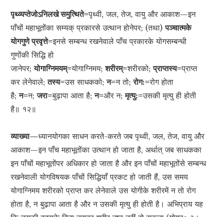
पृथ्व्यप्तेजोऽनिलखे समुत्थिते=
पृथ्वी, जल, तेज, वायु और आकाश—इन
पाँचों महाभूतोंका सम्यक् प्रकारसे उत्थान होनेपर; (तथा)
पञ्चात्मके
योगगुणे प्रवृत्ते=
इनसे सम्बन्ध रखनेवाले पाँच प्रकारके योगसम्बन्धी
गुणोंकी सिद्धि हो
जानेपर;
योगाग्निमयम्=
योगाग्निमय;
शरीरम्=
शरीरको;
प्राप्तस्य=
प्राप्त
कर लेनेवाले;
तस्य=
उस साधकको;
न=
न तो;
रोग:=
रोग होता
है;
न=
न;
जरा=
बुढ़ापा आता है;
न=
और न;
मृत्यु:=
उसकी मृत्यु ही होती
है॥ १२॥
व्याख्या—
ध्यानयोगका साधन करते-करते जब पृथ्वी, जल, तेज, वायु और
आकाश—इन पाँच महाभूतोंका उत्थान हो जाता है, अर्थात् जब साधकका
इन पाँचों महाभूतोंपर अधिकार हो जाता है और इन पाँचों महाभूतोंसे सम्बन्ध
रखनेवाली योगविषयक पाँचों सिद्धियाँ प्रकट हो जाती हैं, उस समय
योगाग्निमय शरीरको प्राप्त कर लेनेवाले उस योगीके शरीरमें न तो रोग
होता है, न बुढ़ापा आता है और न उसकी मृत्यु ही होती है। अभिप्राय यह