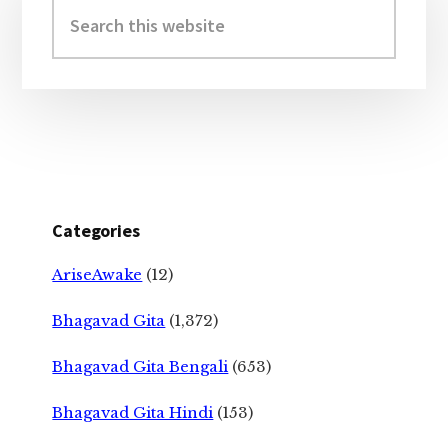
Sidebar
Search
this
website
Categories
AriseAwake
(12)
Bhagavad Gita
(1,372)
Bhagavad Gita Bengali
(653)
Bhagavad Gita Hindi
(153)