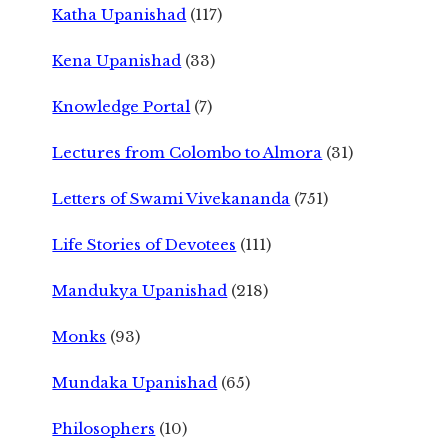
Katha Upanishad
(117)
Kena Upanishad
(33)
Knowledge Portal
(7)
Lectures from Colombo to Almora
(31)
Letters of Swami Vivekananda
(751)
Life Stories of Devotees
(111)
Mandukya Upanishad
(218)
Monks
(93)
Mundaka Upanishad
(65)
Philosophers
(10)