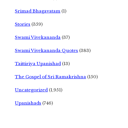
Srimad Bhagavatam
(1)
Stories
(359)
Swami Vivekananda
(37)
Swami Vivekananda Quotes
(383)
Taittiriya Upanishad
(13)
The Gospel of Sri Ramakrishna
(150)
Uncategorized
(1,951)
Upanishads
(746)