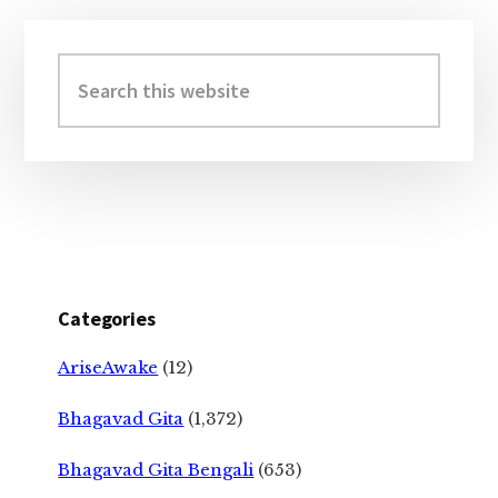
Primary
Sidebar
Search
this
website
Categories
AriseAwake
(12)
Bhagavad Gita
(1,372)
Bhagavad Gita Bengali
(653)