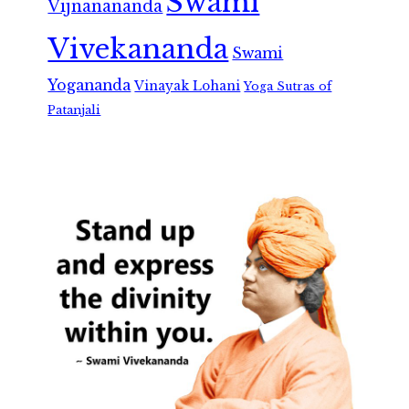
Swami
Vijnanananda
Vivekananda
Swami
Yogananda
Vinayak Lohani
Yoga Sutras of
Patanjali