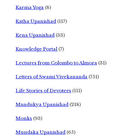
Karma Yoga
(8)
Katha Upanishad
(117)
Kena Upanishad
(33)
Knowledge Portal
(7)
Lectures from Colombo to Almora
(31)
Letters of Swami Vivekananda
(751)
Life Stories of Devotees
(111)
Mandukya Upanishad
(218)
Monks
(93)
Mundaka Upanishad
(65)