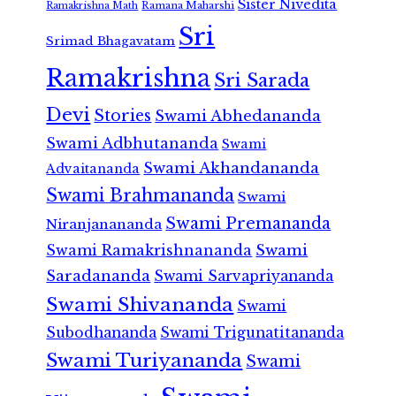
Sister Nivedita
Ramana Maharshi
Ramakrishna Math
Sri
Srimad Bhagavatam
Ramakrishna
Sri Sarada
Devi
Stories
Swami Abhedananda
Swami Adbhutananda
Swami
Swami Akhandananda
Advaitananda
Swami Brahmananda
Swami
Swami Premananda
Niranjanananda
Swami Ramakrishnananda
Swami
Saradananda
Swami Sarvapriyananda
Swami Shivananda
Swami
Subodhananda
Swami Trigunatitananda
Swami Turiyananda
Swami