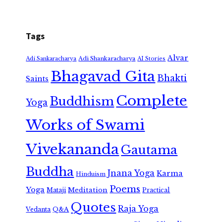
Tags
Alvar
Adi Shankaracharya
Adi Sankaracharya
AI Stories
Bhagavad Gita
Bhakti
Saints
Complete
Buddhism
Yoga
Works of Swami
Vivekananda
Gautama
Buddha
Jnana Yoga
Karma
Hinduism
Poems
Yoga
Meditation
Mataji
Practical
Quotes
Raja Yoga
Vedanta
Q&A