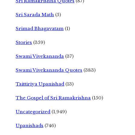
Sri Ramakrishna Quotes
(87)
Sri Sarada Math
(5)
Srimad Bhagavatam
(1)
Stories
(359)
Swami Vivekananda
(37)
Swami Vivekananda Quotes
(383)
Taittiriya Upanishad
(13)
The Gospel of Sri Ramakrishna
(150)
Uncategorized
(1,949)
Upanishads
(746)