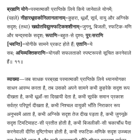
ब्रह्मणि योगे=
परमात्माकी प्राप्तिके लिये किये जानेवाले योगमें;
(पहले)
नीहारधूमार्कानिलानलानाम्=
कुहरा, धूआँ, सूर्य, वायु और अग्निके
सदृश; (तथा)
खद्योतविद्युत्स्फटिकशशीनाम्=
जुगनू, बिजली, स्फटिक-मणि
और चन्द्रमाके सदृश;
रूपाणि=
बहुत-से दृश्य;
पुर:सराणि
[भवन्ति]=
योगीके सामने प्रकट होते हैं;
एतानि=
ये
सब;
अभिव्यक्तिकराणि=
योगकी सफलताको स्पष्टरूपसे सूचित करनेवाले
हैं॥ ११॥
व्याख्या—
जब साधक परब्रह्म परमात्माकी प्राप्तिके लिये ध्यानयोगका
साधन आरम्भ करता है, तब उसको अपने सामने कभी कुहरेके सदृश रूप
दीखता है, कभी धूआँ-सा दिखायी देता है, कभी सूर्यके समान प्रकाश
सर्वत्र परिपूर्ण दीखता है, कभी निश्चल वायुकी भाँति निराकार रूप
अनुभवमें आता है, कभी अग्निके सदृश तेज दीख पड़ता है, कभी जुगनूके
सदृश टिमटिमाहट-सी प्रतीत होती है, कभी बिजलीकी-सी चकाचौंध पैदा
करनेवाली दीप्ति दृष्टिगोचर होती है, कभी स्फटिक-मणिके सदृश उज्ज्वल