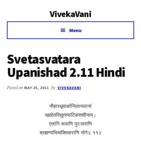
Additional
Skip
Skip
VivekaVani
to
to
menu
main
primary
Voice
content
sidebar
Menu
of
Vivekananda
Svetasvatara
Upanishad 2.11 Hindi
Posted on
MAY 25, 2011
by
VIVEKAVANI
नीहारधूमार्कानिलानलानां
खद्योतविद्युत्स्फटिकशशीनाम्।
एतानि रूपाणि पुर:सराणि
ब्रह्मण्यभिव्यक्तिकराणि योगे॥ ११॥