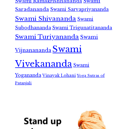
Swami Ramakrishnananda
Swami
Saradananda
Swami Sarvapriyananda
Swami Shivananda
Swami
Subodhananda
Swami Trigunatitananda
Swami Turiyananda
Swami
Swami
Vijnanananda
Vivekananda
Swami
Yogananda
Vinayak Lohani
Yoga Sutras of
Patanjali