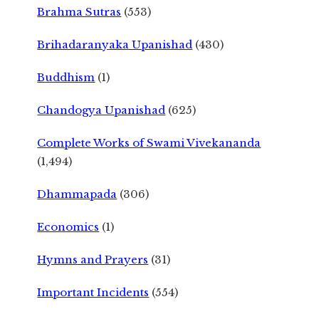
Brahma Sutras
(553)
Brihadaranyaka Upanishad
(430)
Buddhism
(1)
Chandogya Upanishad
(625)
Complete Works of Swami Vivekananda
(1,494)
Dhammapada
(306)
Economics
(1)
Hymns and Prayers
(31)
Important Incidents
(554)