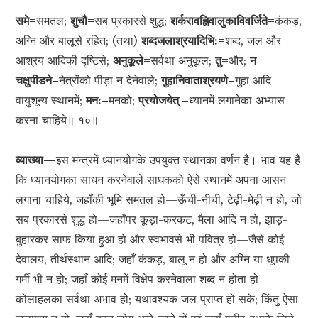
समे=
समतल;
शुचौ=
सब प्रकारसे शुद्ध;
शर्करावह्निवालुकाविवर्जिते=
कंकड़,
अग्नि और बालूसे रहित; (तथा)
शब्दजलाश्रयादिभि:=
शब्द, जल और
आश्रय आदिकी दृष्टिसे;
अनुकूले=
सर्वथा अनुकूल;
तु=
और;
न
चक्षुपीडने=
नेत्रोंको पीड़ा न देनेवाले;
गुहानिवाताश्रयणे=
गुहा आदि
वायुशून्य स्थानमें;
मन:=
मनको;
प्रयोजयेत् =
ध्यानमें लगानेका अभ्यास
करना चाहिये॥ १०॥
व्याख्या—
इस मन्त्रमें ध्यानयोगके उपयुक्त स्थानका वर्णन है। भाव यह है
कि ध्यानयोगका साधन करनेवाले साधकको ऐसे स्थानमें अपना आसन
लगाना चाहिये, जहाँकी भूमि समतल हो—ऊँची-नीची, टेढ़ी-मेढ़ी न हो, जो
सब प्रकारसे शुद्ध हो—जहाँपर कूड़ा-करकट, मैला आदि न हो, झाड़-
बुहारकर साफ किया हुआ हो और स्वभावसे भी पवित्र हो—जैसे कोई
देवालय, तीर्थस्थान आदि; जहाँ कंकड़, बालू न हो और अग्नि या धूपकी
गर्मी भी न हो; जहाँ कोई मनमें विक्षेप करनेवाला शब्द न होता हो—
कोलाहलका सर्वथा अभाव हो; यथावश्यक जल प्राप्त हो सके; किंतु ऐसा