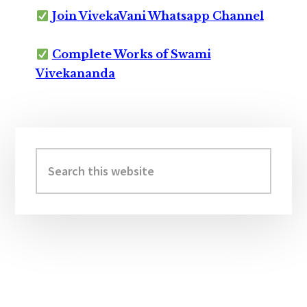
Join VivekaVani Whatsapp Channel
Complete Works of Swami
Vivekananda
Primary
Sidebar
Search
this
website