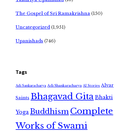
The Gospel of Sri Ramakrishna
(150)
Uncategorized
(1,951)
Upanishads
(746)
Tags
Alvar
Adi Shankaracharya
Adi Sankaracharya
AI Stories
Bhagavad Gita
Bhakti
Saints
Complete
Buddhism
Yoga
Works of Swami