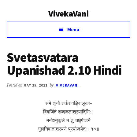
Additional
Skip
Skip
VivekaVani
to
to
menu
main
primary
Voice
content
sidebar
Menu
of
Vivekananda
Svetasvatara
Upanishad 2.10 Hindi
Posted on
MAY 25, 2011
by
VIVEKAVANI
समे शुचौ शर्करावह्निवालुका-
विवर्जिते शब्दजलाश्रयादिभि:।
मनोऽनुकूले न तु चक्षुपीडने
गुहानिवाताश्रयणे प्रयोजयेत्॥ १०॥