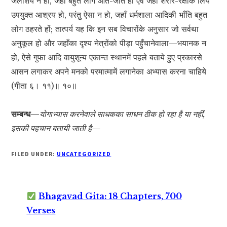
जलाशय न हो, जहाँ बहुत लोग आते-जाते हों एवं जहाँ शरीर-रक्षाके लिये
उपयुक्त आश्रय हो, परंतु ऐसा न हो, जहाँ धर्मशाला आदिकी भाँति बहुत
लोग ठहरते हों; तात्पर्य यह कि इन सब विचारोंके अनुसार जो सर्वथा
अनुकूल हो और जहाँका दृश्य नेत्रोंको पीड़ा पहुँचानेवाला—भयानक न
हो, ऐसे गुफा आदि वायुशून्य एकान्त स्थानमें पहले बताये हुए प्रकारसे
आसन लगाकर अपने मनको परमात्मामें लगानेका अभ्यास करना चाहिये
(गीता ६। ११)॥ १०॥
सम्बन्ध—
योगाभ्यास करनेवाले साधकका साधन ठीक हो रहा है या नहीं,
इसकी पहचान बतायी जाती है—
FILED UNDER:
UNCATEGORIZED
Bhagavad Gita: 18 Chapters, 700
Verses