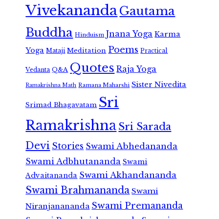
Vivekananda
Gautama
Buddha
Jnana Yoga
Karma
Hinduism
Poems
Yoga
Meditation
Mataji
Practical
Quotes
Raja Yoga
Vedanta
Q&A
Sister Nivedita
Ramana Maharshi
Ramakrishna Math
Sri
Srimad Bhagavatam
Ramakrishna
Sri Sarada
Devi
Stories
Swami Abhedananda
Swami Adbhutananda
Swami
Swami Akhandananda
Advaitananda
Swami Brahmananda
Swami
Swami Premananda
Niranjanananda