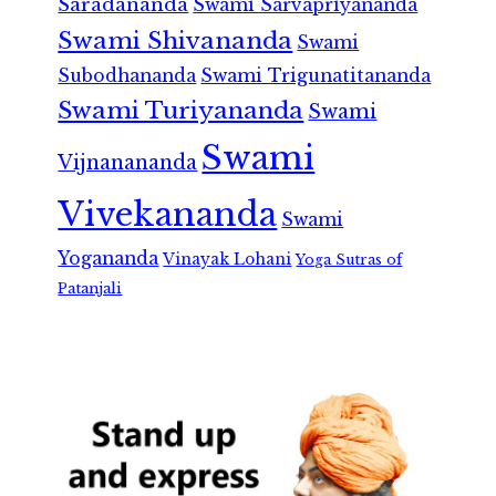
Saradananda
Swami Sarvapriyananda
Swami Shivananda
Swami
Subodhananda
Swami Trigunatitananda
Swami Turiyananda
Swami
Swami
Vijnanananda
Vivekananda
Swami
Yogananda
Vinayak Lohani
Yoga Sutras of
Patanjali