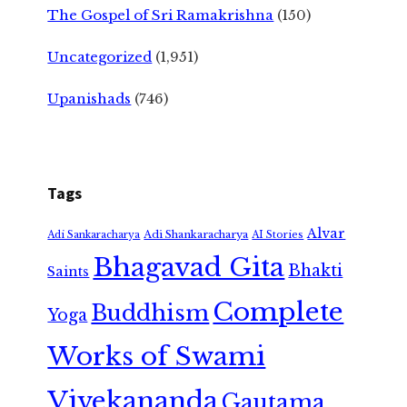
The Gospel of Sri Ramakrishna
(150)
Uncategorized
(1,951)
Upanishads
(746)
Tags
Alvar
Adi Shankaracharya
Adi Sankaracharya
AI Stories
Bhagavad Gita
Bhakti
Saints
Complete
Buddhism
Yoga
Works of Swami
Vivekananda
Gautama