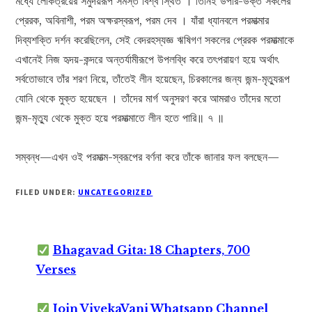
মধ্যে লোকত্রয়ের সমুদয়রূপ সমস্ত বিশ্ব স্থিত । তিনিই উপরি-উক্ত সকলের
প্রেরক, অবিনাশী, পরম অক্ষরস্বরূপ, পরম দেব । যাঁরা ধ্যানবলে পরমাত্মার
দিব্যশক্তি দর্শন করেছিলেন, সেই বেদরহস্যজ্ঞ ঋষিগণ সকলের প্রেরক পরমাত্মাকে
এখানেই নিজ হৃদয়-কন্দরে অন্তর্যামীরূপে উপলব্ধি করে তৎপরায়ণ হয়ে অর্থাৎ
সর্বতোভাবে তাঁর শরণ নিয়ে, তাঁতেই লীন হয়েছেন, চিরকালের জন্য জন্ম-মৃত্যুরূপ
যোনি থেকে মুক্ত হয়েছেন । তাঁদের মার্গ অনুসরণ করে আমরাও তাঁদের মতো
জন্ম-মৃত্যু থেকে মুক্ত হয়ে পরমাত্মাতে লীন হতে পারি॥ ৭ ॥
সম্বন্ধ—এখন ওই পরমাত্ম-স্বরূপের বর্ণনা করে তাঁকে জানার ফল বলছেন—
FILED UNDER:
UNCATEGORIZED
Bhagavad Gita: 18 Chapters, 700
Verses
Join VivekaVani Whatsapp Channel