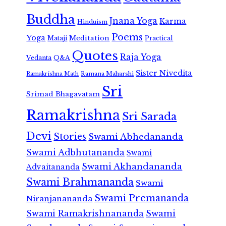
Buddha
Jnana Yoga
Karma
Hinduism
Poems
Yoga
Meditation
Mataji
Practical
Quotes
Raja Yoga
Vedanta
Q&A
Sister Nivedita
Ramana Maharshi
Ramakrishna Math
Sri
Srimad Bhagavatam
Ramakrishna
Sri Sarada
Devi
Stories
Swami Abhedananda
Swami Adbhutananda
Swami
Swami Akhandananda
Advaitananda
Swami Brahmananda
Swami
Swami Premananda
Niranjanananda
Swami Ramakrishnananda
Swami