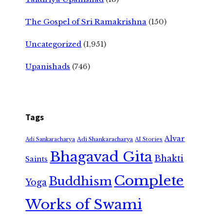
The Gospel of Sri Ramakrishna
(150)
Uncategorized
(1,951)
Upanishads
(746)
Tags
Alvar
Adi Shankaracharya
Adi Sankaracharya
AI Stories
Bhagavad Gita
Bhakti
Saints
Complete
Buddhism
Yoga
Works of Swami