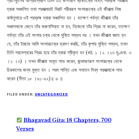
প্রাণিকুলের আশ্রয়স্বরূপ এমন এই জগৎরূপ ব্রহ্মচক্রে অর্থাৎ পরব্রহ্ম পরমাত্মা
দ্বারা সঞ্চালিত তথা পরমাত্মারই বিরাট শরীররূপ সংসারচক্রে এই জীবাত্মা নিজ
কর্মানুসারে ওই পরব্রহ্ম দ্বারা সঞ্চালিত হন । যতক্ষণ পর্যন্ত জীবাত্মা তাঁর
সঞ্চালককে জেনে তাঁর করুণাসিক্ত না হন, নিজেকে তাঁর প্রিয় না করেন, ততক্ষণ
পর্যন্ত তাঁর এই সংসার চক্র থেকে মুক্তি সম্ভব নয় । যখন জীবাত্মা জ্ঞাত হন
যে, তাঁর ইচ্ছায় আমি সংসারচক্রে ভ্রমণ করছি, তাঁর কৃপায় মুক্তি সম্ভব, তখন
তিনি পরমেশ্বরের প্রিয় হয়ে তাঁর দ্বারা স্বীকৃত হন (কঠ. ১ ।২ ।২৩ মুণ্ডক. ৩
।২ ।৩) । তখন জীবাত্মা অমৃত লাভ করেন, জন্মমরণরূপ সংসারচক্র থেকে
চিরকালের জন্য মুক্ত হন । পরম শান্তি এবং সনাতন দিব্য পরমাত্মাকে লাভ
করেন (গীতা ১৮ ।৬১-৬২)॥ ৬ ॥
FILED UNDER:
UNCATEGORIZED
Bhagavad Gita: 18 Chapters, 700
Verses