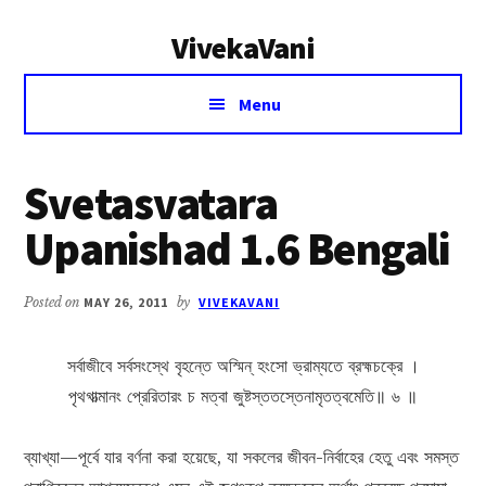
Additional
Skip
Skip
VivekaVani
to
to
menu
main
primary
Voice
content
sidebar
Menu
of
Vivekananda
Svetasvatara
Upanishad 1.6 Bengali
Posted on
MAY 26, 2011
by
VIVEKAVANI
সর্বাজীবে সর্বসংস্থে বৃহন্তে অস্মিন্ হংসো ভ্রাম্যতে ব্রহ্মচক্রে ।
পৃথগাত্মানং প্রেরিতারং চ মত্বা জুষ্টস্ততস্তেনামৃতত্বমেতি॥ ৬ ॥
ব্যাখ্যা—পূর্বে যার বর্ণনা করা হয়েছে, যা সকলের জীবন-নির্বাহের হেতু এবং সমস্ত