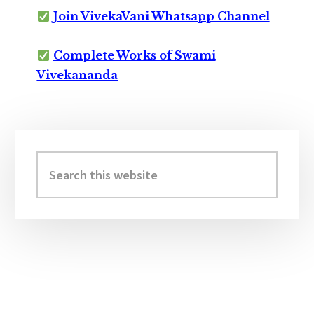
Join VivekaVani Whatsapp Channel
Complete Works of Swami
Vivekananda
Primary
Sidebar
Search
this
website