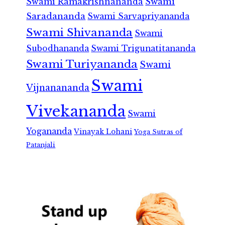
Swami Ramakrishnananda
Swami
Saradananda
Swami Sarvapriyananda
Swami Shivananda
Swami
Subodhananda
Swami Trigunatitananda
Swami Turiyananda
Swami
Swami
Vijnanananda
Vivekananda
Swami
Yogananda
Vinayak Lohani
Yoga Sutras of
Patanjali