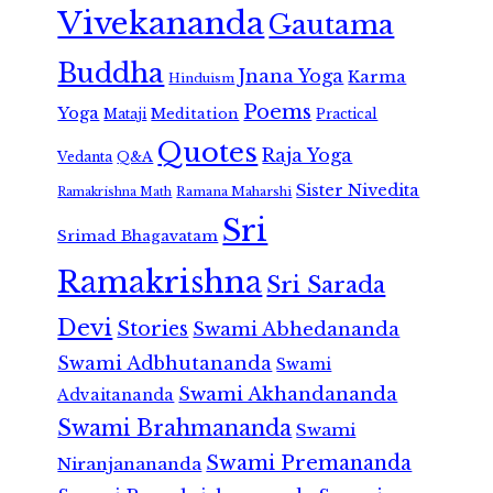
Vivekananda
Gautama
Buddha
Jnana Yoga
Karma
Hinduism
Poems
Yoga
Meditation
Mataji
Practical
Quotes
Raja Yoga
Vedanta
Q&A
Sister Nivedita
Ramana Maharshi
Ramakrishna Math
Sri
Srimad Bhagavatam
Ramakrishna
Sri Sarada
Devi
Stories
Swami Abhedananda
Swami Adbhutananda
Swami
Swami Akhandananda
Advaitananda
Swami Brahmananda
Swami
Swami Premananda
Niranjanananda