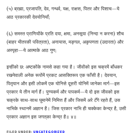
(५) ब्रह्मा, प्रजापति, देव, गन्धर्व, यक्ष, राक्षस, पितर और पिशाच—ये
आठ प्रकारकी देवयोनियाँ;
(६) समस्त प्राणियोंके प्रति दया, क्षमा, अनसूया (निन्दा न करना) शौच
(बाहर भीतरकी पवित्रता), अनायास, मङ्गल, अकृपणता (उदारता) और
अस्पृहा—ये आत्माके आठ गुण;
इन्हींको छ: अष्टकोंके नामसे कहा गया है। जीवोंको इस चक्रमें बाँधकर
रखनेवाली अनेक रूपोंमें प्रकट आसक्तिरूप एक फाँसी है। देवयान,
पितृयान और इसी लोकमें एक योनिसे दूसरी योनिमें जानेका मार्ग—इस
प्रकार ये तीन मार्ग हैं। पुण्यकर्म और पापकर्म—ये दो इस जीवको इस
चक्रके साथ-साथ घुमानेमें निमित्त हैं और जिसमें अरे टँगे रहते हैं, उस
नाभिके स्थानमें अज्ञान है। जिस प्रकार नाभि ही चक्‍केका केन्द्र है, उसी
प्रकार अज्ञान इस जगत‍्का केन्द्र है॥ ४॥
FILED UNDER:
UNCATEGORIZED