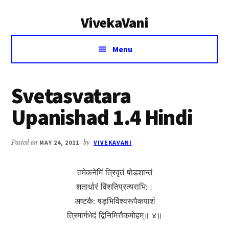
Additional
Skip
Skip
VivekaVani
to
to
menu
main
primary
Voice
content
sidebar
Menu
of
Vivekananda
Svetasvatara
Upanishad 1.4 Hindi
Posted on
MAY 24, 2011
by
VIVEKAVANI
तमेकनेमिं त्रिवृतं षोडशान्तं
शतार्धारं विंशतिप्रत्यराभि:।
अष्टकै: षड्‍‍भिर्विश्वरूपैकपाशं
त्रिमार्गभेदं द्विनिमित्तैकमोहम्॥ ४॥