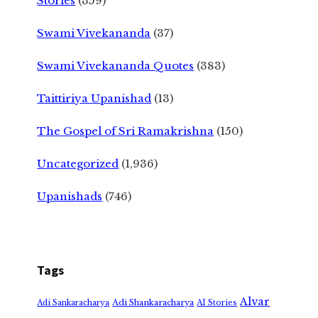
Stories
(359)
Swami Vivekananda
(37)
Swami Vivekananda Quotes
(383)
Taittiriya Upanishad
(13)
The Gospel of Sri Ramakrishna
(150)
Uncategorized
(1,936)
Upanishads
(746)
Tags
Alvar
Adi Shankaracharya
Adi Sankaracharya
AI Stories