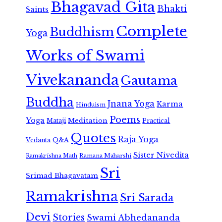
Bhagavad Gita
Bhakti
Saints
Complete
Buddhism
Yoga
Works of Swami
Vivekananda
Gautama
Buddha
Jnana Yoga
Karma
Hinduism
Poems
Yoga
Meditation
Mataji
Practical
Quotes
Raja Yoga
Vedanta
Q&A
Sister Nivedita
Ramana Maharshi
Ramakrishna Math
Sri
Srimad Bhagavatam
Ramakrishna
Sri Sarada
Devi
Stories
Swami Abhedananda