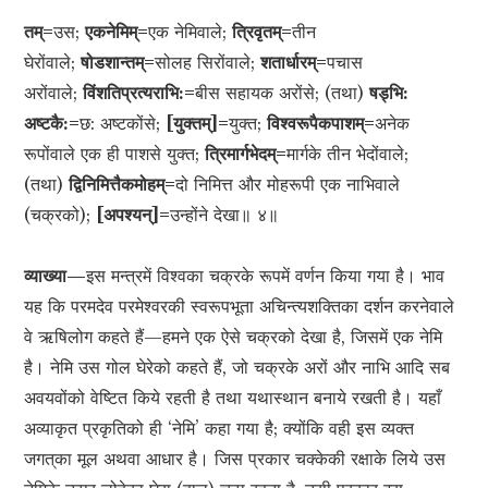
तम्=
उस;
एकनेमिम्=
एक नेमिवाले;
त्रिवृतम्=
तीन
घेरोंवाले;
षोडशान्तम्=
सोलह सिरोंवाले;
शतार्धारम्=
पचास
अरोंवाले;
विंशतिप्रत्यराभि:=
बीस सहायक अरोंसे; (तथा)
षड्‍‍भि:
अष्टकै:=
छ: अष्टकोंसे;
[युक्तम्]=
युक्त;
विश्वरूपैकपाशम्=
अनेक
रूपोंवाले एक ही पाशसे युक्त;
त्रिमार्गभेदम्=
मार्गके तीन भेदोंवाले;
(तथा)
द्विनिमित्तैकमोहम्=
दो निमित्त और मोहरूपी एक नाभिवाले
(चक्रको);
[अपश्यन्]=
उन्होंने देखा॥ ४॥
व्याख्या—
इस मन्त्रमें विश्वका चक्रके रूपमें वर्णन किया गया है। भाव
यह कि परमदेव परमेश्वरकी स्वरूपभूता अचिन्त्यशक्तिका दर्शन करनेवाले
वे ऋषिलोग कहते हैं—हमने एक ऐसे चक्रको देखा है, जिसमें एक नेमि
है। नेमि उस गोल घेरेको कहते हैं, जो चक्रके अरों और नाभि आदि सब
अवयवोंको वेष्टित किये रहती है तथा यथास्थान बनाये रखती है। यहाँ
अव्याकृत प्रकृतिको ही ‘नेमि’ कहा गया है; क्योंकि वही इस व्यक्त
जगत‍्का मूल अथवा आधार है। जिस प्रकार चक्‍केकी रक्षाके लिये उस