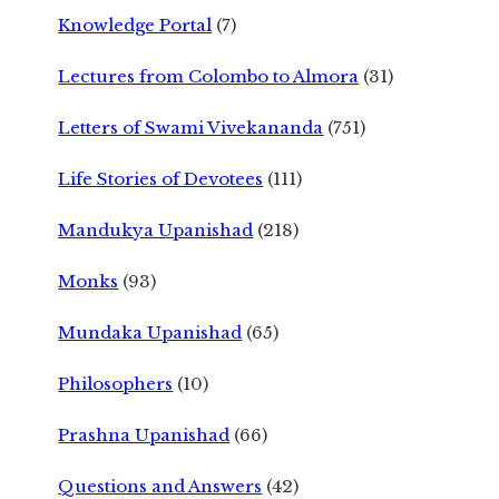
Knowledge Portal
(7)
Lectures from Colombo to Almora
(31)
Letters of Swami Vivekananda
(751)
Life Stories of Devotees
(111)
Mandukya Upanishad
(218)
Monks
(93)
Mundaka Upanishad
(65)
Philosophers
(10)
Prashna Upanishad
(66)
Questions and Answers
(42)