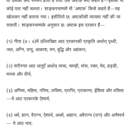
तो उसका क्या स्वरूप होता है तथा उसे अष्टक क्यों कहते हैं—इसका भी
कोई पता नहीं चलता। शाङ्करभाष्यमें भी ‘अष्टक’ किसे कहते हैं—यह
खोलकर नहीं बताया गया। इसीलिये छ: अष्टकोंकी व्याख्या नहीं की जा
सकती। शाङ्करभाष्यके अनुसार छ: अष्टक इस प्रकार हैं—
(१) गीता (७। ४)में उल्लिखित आठ प्रकारकी प्रकृति अर्थात् पृथ्वी,
जल, अग्नि, वायु, आकाश, मन, बुद्धि और अहंकार;
(२) शरीरगत आठ धातुएँ अर्थात् त्वचा, चमड़ी, मांस, रक्त, मेद, हड्डी,
मज्जा और वीर्य;
(३) अणिमा, महिमा, गरिमा, लघिमा, प्राप्ति, प्राकाम्य, ईशित्व और वशित्व
—ये आठ प्रकारके ऐश्वर्य;
(४) धर्म, ज्ञान, वैराग्य, ऐश्वर्य, अधर्म, अज्ञान, अवैराग्य (राग) और अनैश्वर्य
— ये आठ भाव;