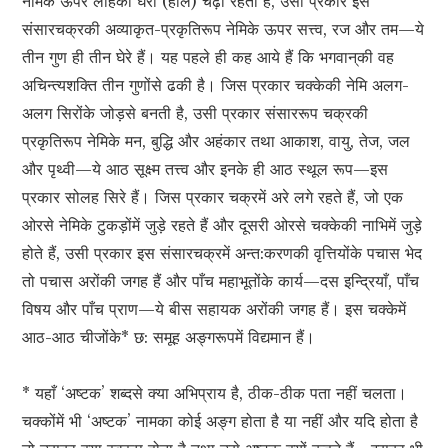
नेमिके ऊपर लोहेका घेरा (हाल) चढ़ा रहता है, उसी प्रकार इस
संसारचक्रकी अव्याकृत-प्रकृतिरूप नेमिके ऊपर सत्त्व, रज और तम—ये
तीन गुण ही तीन घेरे हैं। यह पहले ही कह आये हैं कि भगवान‍्की वह
अचिन्त्यशक्ति तीन गुणोंसे ढकी है। जिस प्रकार चक्‍केकी नेमि अलग-
अलग सिरोंके जोड़से बनती है, उसी प्रकार संसाररूप चक्रकी
प्रकृतिरूप नेमिके मन, बुद्धि और अहंकार तथा आकाश, वायु, तेज, जल
और पृथ्वी—ये आठ सूक्ष्म तत्त्व और इनके ही आठ स्थूल रूप—इस
प्रकार सोलह सिरे हैं। जिस प्रकार चक्रमें अरे लगे रहते हैं, जो एक
ओरसे नेमिके टुकड़ोंमें जुड़े रहते हैं और दूसरी ओरसे चक्‍केकी नाभिमें जुड़े
होते हैं, उसी प्रकार इस संसारचक्रमें अन्त:करणकी वृत्तियोंके पचास भेद
तो पचास अरोंकी जगह हैं और पाँच महाभूतोंके कार्य—दस इन्द्रियाँ, पाँच
विषय और पाँच प्राण—ये बीस सहायक अरोंकी जगह हैं। इस चक्‍केमें
आठ-आठ चीजोंके* छ: समूह अङ्गरूपमें विद्यमान हैं।
* यहाँ ‘अष्टक’ शब्दसे क्या अभिप्राय है, ठीक-ठीक पता नहीं चलता।
चक्‍कोंमें भी ‘अष्टक’ नामका कोई अङ्ग होता है या नहीं और यदि होता है