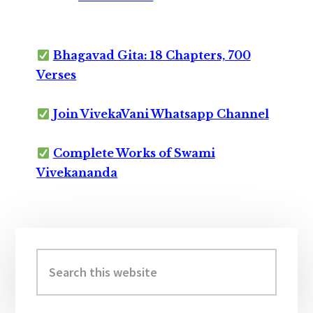
Bhagavad Gita: 18 Chapters, 700
Verses
Join VivekaVani Whatsapp Channel
Complete Works of Swami
Vivekananda
Primary
Sidebar
Search
this
website