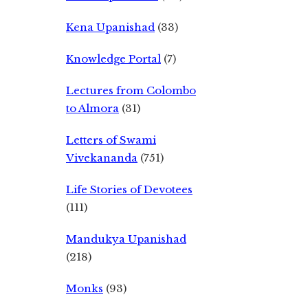
Kena Upanishad
(33)
Knowledge Portal
(7)
Lectures from Colombo
to Almora
(31)
Letters of Swami
Vivekananda
(751)
Life Stories of Devotees
(111)
Mandukya Upanishad
(218)
Monks
(93)