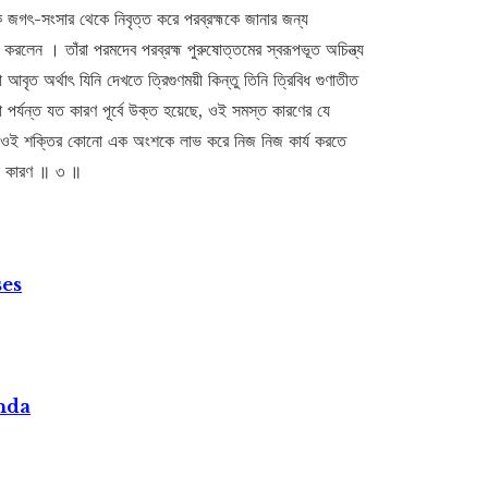
কে জগৎ-সংসার থেকে নিবৃত্ত করে পরব্রহ্মকে জানার জন্য
 করলেন । তাঁরা পরমদেব পরব্রহ্ম পুরুষোত্তমের স্বরূপভূত অচিন্ত্য
 আবৃত অর্থাৎ যিনি দেখতে ত্রিগুণময়ী কিন্তু তিনি ত্রিবিধ গুণাতীত
 পর্যন্ত যত কারণ পূর্বে উক্ত হয়েছে, ওই সমস্ত কারণের যে
, যাঁর ওই শক্তির কোনো এক অংশকে লাভ করে নিজ নিজ কার্য করতে
িক কারণ ॥ ৩ ॥
ses
nda