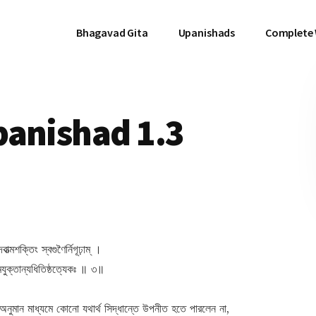
Bhagavad Gita
Upanishads
Complete
panishad 1.3
্মশক্তিং স্বগুণৈর্নিগূঢ়াম্ ।
্মযুক্তান্যধিতিষ্ঠত্যেকঃ ॥ ৩॥
ং অনুমান মাধ্যমে কোনো যথার্থ সিদ্ধান্তে উপনীত হতে পারলেন না,