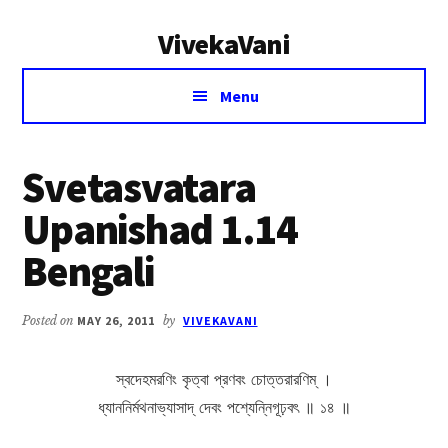
Additional
Skip
Skip
VivekaVani
to
to
menu
main
primary
Voice
content
sidebar
Menu
of
Vivekananda
Svetasvatara
Upanishad 1.14
Bengali
Posted on
MAY 26, 2011
by
VIVEKAVANI
স্বদেহমরণিং কৃত্বা প্রণবং চোত্তরারণিম্ ।
ধ্যাননির্মথনাভ্যাসাদ্ দেবং পশ্যেন্নিগূঢ়বৎ ॥ ১৪ ॥