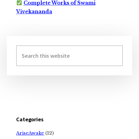
Complete Works of Swami
Vivekananda
Primary
Sidebar
Search
this
website
Categories
AriseAwake
(12)