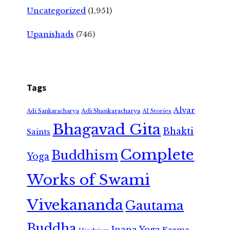
Uncategorized
(1,951)
Upanishads
(746)
Tags
Alvar
Adi Shankaracharya
Adi Sankaracharya
AI Stories
Bhagavad Gita
Bhakti
Saints
Complete
Buddhism
Yoga
Works of Swami
Vivekananda
Gautama
Buddha
Jnana Yoga
Karma