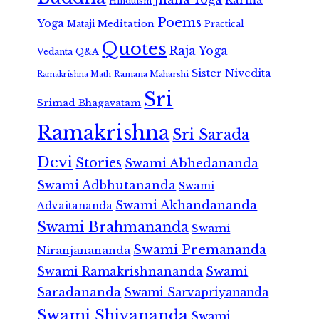
Hinduism
Poems
Yoga
Meditation
Mataji
Practical
Quotes
Raja Yoga
Vedanta
Q&A
Sister Nivedita
Ramana Maharshi
Ramakrishna Math
Sri
Srimad Bhagavatam
Ramakrishna
Sri Sarada
Devi
Stories
Swami Abhedananda
Swami Adbhutananda
Swami
Swami Akhandananda
Advaitananda
Swami Brahmananda
Swami
Swami Premananda
Niranjanananda
Swami Ramakrishnananda
Swami
Saradananda
Swami Sarvapriyananda
Swami Shivananda
Swami