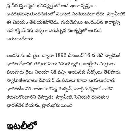
ధ్రువీకరిస్తూన్నది. భవిష్యత్తులో అది ఇంకా స్పష్టంగా
అవగతమవుతుందనడంలో ఎలాంటి సంశయమూ లేదు. స్వామీజీకి
ఈ విషయం తెలియకపోలేదు. గురుదేవులు అందించిన కార్యాన్ని
తన శక్తి మేరకు చక్కగా నెరవేర్చిన సంతృప్తితో ఆయన
బయలుదేరారు.
లండన్ నుండి రైలు ద్వారా 1896 డిసెంబర్ 16 వ తేదీ స్వామీజీ
భారత దేశానికి తిరుగు పయనమయ్యారు. ఆంగ్లేయ మిత్రులు
పలువురు రైలు నిలయా నికి వచ్చి ఆయనకు వీడ్కోలు తెలిపారు.
స్వామీజీతోబాటు సేవియర్ దంపతులు కూడా బయలుదేరారు.
భారతదేశానికి రాదలచుకొన్న గుడ్విన్, మార్గమధ్యంలో వారిని
కలుసుకొంటానని చెప్పాడు. స్వామీజీ, సేవియర్ దంపతుల
భారతదేశ పయనం ప్రారంభమయింది.
ఇటలీలో