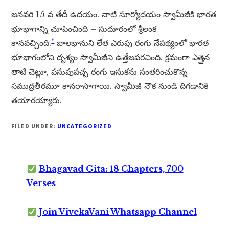
జనవరి 15 వ తేదీ ఉదయం. నాటి సూర్యోదయం స్వామీజీకి భారత
భూభాగాన్ని చూపించింది – సుదూరంలో శ్రీలంక
*
కానవచ్చింది.
బాలభానుని లేత ఎరుపు రంగు నేపథ్యంలో భారత
భూభాగంలోని దృశ్యం స్వామీజీని ఉత్తేజపరచింది. క్రమంగా ఎత్తైన
తాటి చెట్లూ, పసుపుపచ్చ రంగు ఇసుకను సంతరించుకొన్న
సముద్రతీరమూ కానరాసాగాయి. స్వామీజీ నౌక నుండి దిగడానికి
తయారయ్యారు.
FILED UNDER:
UNCATEGORIZED
Bhagavad Gita: 18 Chapters, 700
Verses
Join VivekaVani Whatsapp Channel