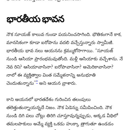
భారతీయ భావన
నౌక సూయజ్ కాలువ గుండా పయనించసాగింది. భౌతికంగానే కాక,
మానసికంగా కూడా ఐరోపాను వదలి వచ్చేస్తున్నారు స్వామీజీ.
భారతీయ భావ నలు ఆయనను క్రమ్ముకోసాగాయి. “సూయజ్
నుండి ఆసియా ప్రారంభమవుతోంది. మళ్లీ ఆసియాకు వచ్చేశాను. నే
నెవ రిని? ఆసియావాసినా? ఐరోపావాసినా? అమెరికావాసినా?
నాలో ఈ వ్యక్తిత్వాల వింత సమ్మేళనాన్ని అనుభూతి
*
చెందుతున్నాను”
అని ఆయన వ్రాశారు.
కాని ఆయనలో భారతదేశం గురించిన తలంపులు
తలెత్తుతున్నాయన్నదే నిజం. నౌక ఏడెన్ను సమీపించింది. నౌక
నుండి దిగి పలు చోట్లు తిరిగి చూస్తూవున్నప్పుడు, అక్కడ వీథిలో
తమలపాకులు అమ్మే వ్యక్తి ఒకడు హుక్కా త్రాగుతూ ఉండడం