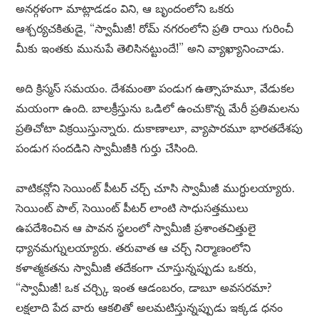
అనర్గళంగా మాట్లాడడం విని, ఆ బృందంలోని ఒకరు
ఆశ్చర్యచకితుడై, “స్వామీజీ! రోమ్ నగరంలోని ప్రతి రాయి గురించీ
మీకు ఇంతకు మునుపే తెలిసినట్టుందే!” అని వ్యాఖ్యానించాడు.
అది క్రిస్మస్ సమయం. దేశమంతా పండుగ ఉత్సాహమూ, వేడుకల
మయంగా ఉంది. బాలక్రీస్తును ఒడిలో ఉంచుకొన్న మేరీ ప్రతిమలను
ప్రతిచోటా విక్రయిస్తున్నారు. దుకాణాలూ, వ్యాపారమూ భారతదేశపు
పండుగ సందడిని స్వామీజీకి గుర్తు చేసింది.
వాటికన్లోని సెయింట్ పీటర్ చర్చ్ చూసి స్వామీజీ ముగ్ధులయ్యారు.
సెయింట్ పాల్, సెయింట్ పీటర్ లాంటి సాధుసత్తములు
ఉపదేశించిన ఆ పావన స్థలంలో స్వామీజీ ప్రశాంతచిత్తులై
ధ్యానమగ్నులయ్యారు. తరువాత ఆ చర్చ్ నిర్మాణంలోని
కళాత్మకతను స్వామీజీ తదేకంగా చూస్తున్నప్పుడు ఒకరు,
“స్వామీజీ! ఒక చర్చ్కి ఇంత ఆడంబరం, డాబూ అవసరమా?
లక్షలాది పేద వారు ఆకలితో అలమటిస్తున్నప్పుడు ఇక్కడ ధనం