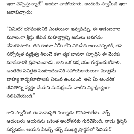
ఇలా వెచ్చిస్తున్నారే!” అంటూ వాపోయారు. అందుకు స్వామీజీ ఇలా
జవాబిచ్చారు:
“ఏమిటి? భగవంతునికి ఎంతయినా ఇవ్వవచ్చు. ఈ ఆడంబరాల
మూలంగా క్రీస్తు జీవిత మహత్త్వాన్ని జనులు అవగతం
చేసుకొంటారు. తన కంటూ ఏమీ లేని నిరుపేద అయినప్పటికీ, తన
సర్వోన్నత వ్యక్తిత్వ శీలంచే కళా త్మక భావనా స్ఫూర్తిని ఈ మేరకు
మానవాళికి ప్రసాదించాడు. కాని ఒక విష యం గుర్తుంచుకోవాలి.
ఆంతరిక పవిత్రత పెంపొందడానికి సహాయకారులుగా మాత్రమే
బాహ్య కార్యకలాపాలకు విలువ ఉంటుంది. అవి మీ ఆంతరిక
జీవితాన్ని వ్యక్తం చేయని మరుక్షణమే వాటిని నిర్దాక్షిణ్యంగా
నలిపివేయండి.”
కాని స్వామీజీ ఈ మనఃస్థితి మర్నాడు కొనసాగలేదు. చర్చ్
ఆడంబరం ఆయనను ఒకింత ఆందోళనకు గురిచేసింది. నాడు క్రిస్మస్
పర్వదినం. ఆయన పీటర్స్ చర్చ్ ముఖ్య ప్రార్థనలో సేవియర్