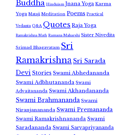
Buddha
Jnana Yoga
Karma
Hinduism
Poems
Yoga
Meditation
Mataji
Practical
Quotes
Raja Yoga
Vedanta
Q&A
Sister Nivedita
Ramana Maharshi
Ramakrishna Math
Sri
Srimad Bhagavatam
Ramakrishna
Sri Sarada
Devi
Stories
Swami Abhedananda
Swami Adbhutananda
Swami
Swami Akhandananda
Advaitananda
Swami Brahmananda
Swami
Swami Premananda
Niranjanananda
Swami Ramakrishnananda
Swami
Saradananda
Swami Sarvapriyananda