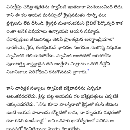
ఏసుక్రీస్తు చరిత్రాత్మకతను స్వామీజీ ఇంతదాకా సంశయించింది లేదు.
కాని ఈ కల ఆయన మనస్సులో క్రైస్తవమతం గూర్చి పలు
ప్రశ్నలను లేవ దీసింది. క్రైస్తవ మతారంభమని బైబిల్ పేర్కొన్నది కాక
ఇంకా అనేక విషయాలు ఉన్నాయని ఆయన నమ్మారు.
థేరాపుత్రులు జీవించినట్లు తెలిపే ప్రాంతమైన అలెగ్జాండ్రియాలో
భారతీయ, గ్రీకు, ఈజిప్షియన్ భావనల సంగమం నెలకొన్న విషయం
స్వామీజీకి తెలియకపోలేదు. స్వామీజీ అంతటితో ఆగిపోలేదు.
పురాతత్త్వ శాస్త్రజ్ఞుడైన తన ఆంగ్లేయ మిత్రుడు ఒకరికి దీన్లోని
*
నిజానిజాలు పరిశోధించి కనుగొనమని వ్రాశారు.
కాని చారిత్రక సత్యాలు స్వామీజీ భక్తిభావనను ఎన్నడూ
ఆటంకపరచలేదు. క్రీస్తు పట్ల ఆయనకు గల భక్తిప్రపత్తులు ఎన్నటికీ
చెక్కుచెదరలేదు. “నేను కూడా పాలస్తీనాలో క్రీస్తుతో కలసి జీవించి
ఉంటే ఆయన పాదాలను కన్నీటితో కాదు, నా హృదయ రుధిరంతో
కదా కడిగి ఉండేవాణ్ణి!” అని ఒకసారి భావోద్వేగంలో పలికిన ఆ
భావనలో కించిత్తయినా మార్పు కలుగలేదు.