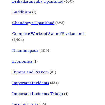
Brihadaranyaka Upanishad
(430)
Buddhism
(1)
Chandogya Upanishad
(625)
Complete Works of Swami Vivekananda
(1,494)
Dhammapada
(306)
Economics
(1)
Hymns and Prayers
(31)
Important Incidents
(554)
Important Incidents Telugu
(4)
Inspired Talks
(45)