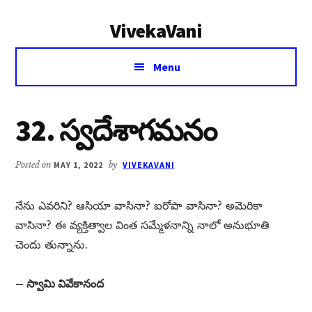
Additional
Skip
Skip
VivekaVani
to
to
menu
main
primary
Voice
content
sidebar
Menu
of
Vivekananda
32. స్వదేశాగమనం
Posted on
MAY 1, 2022
by
VIVEKAVANI
నేను ఎవరిని? ఆసియా వాసినా? ఐరోపా వాసినా? అమెరికా
వాసినా? ఈ వ్యక్తిత్వాల వింత సమ్మేళనాన్ని నాలో అనుభూతి
చెందు తున్నాను.
– స్వామి వివేకానంద