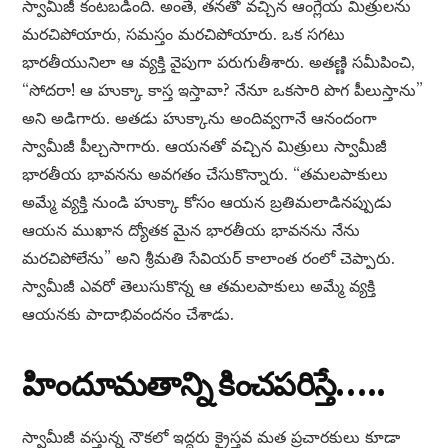
స్వామీజీ కంటబడింది. అంతే, తనతో వచ్చిన ఆంగ్లేయ మిత్రులను
మరచిపోయారు, సమస్తం మరచిపోయారు. ఒక సగటు
భారతీయునిలా ఆ వ్యక్తి వైపుగా పరుగుతీశారు. అతణ్ణి సమీపించి,
“సోదరా! ఆ హుక్కా కాస్త ఇస్తావా? నేనూ ఒకసారి పొగ పీలుస్తాను”
అని అడిగారు. అతడు హుక్కాను అందివ్వగానే ఆనందంగా
స్వామీజీ పీల్చసాగారు. ఆయనతో వచ్చిన మిత్రులు స్వామీజీ
భారతీయ భావనను అవగతం చేసుకొన్నారు. “తమలపాకులు
అమ్మే వ్యక్తి నుండి హుక్కా కోసం ఆయన బ్రతిమలాడినప్పుడు
ఆయన ముఖాన ద్యోతక మైన భారతీయ భావనను నేను
మరచిపోలేను” అని శ్రీమతి సేవియర్ కాలాంత రంలో చెప్పారు.
స్వామీజీ ఎవరో తెలుసుకొన్న ఆ తమలపాకులు అమ్మే వ్యక్తి
ఆయనకు పాదాభివందనం చేశాడు.
హిందూమతాన్ని కించపరిస్తే…..
స్వామీజీ వస్తున్న నౌకలో ఇద్దరు క్రైస్తవ మత ప్రచారకులు కూడా