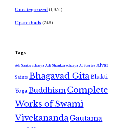
Uncategorized
(1,951)
Upanishads
(746)
Tags
Alvar
Adi Shankaracharya
Adi Sankaracharya
AI Stories
Bhagavad Gita
Bhakti
Saints
Complete
Buddhism
Yoga
Works of Swami
Vivekananda
Gautama