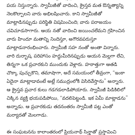
పయ నిస్తున్నారు. స్వామీజీతో వాదించి, క్రైస్తవ మత ఔన్నత్యాన్ని
నెలకొల్పాలని వారు అభిలషించారు. కాని స్వామీజీతో
మాట్లాడినప్పుడు పరిస్థితి విషమించింది; వారు పరాజయం
చవిచూడసాగారు. ఆయ నతో వాదించి జయించలేమని గ్రహించిన
వారు హిందూ మతాన్ని నిందిస్తూ, అగౌరవపరుస్తూ
మాట్లాడనారంభించారు. స్వామీజీ సహ నంతో అంతా విన్నారు.
వారి దుర్భాష, పరిహాసం హద్దుమీరినప్పుడు ఆయన మెల్లగా లేచి,
తిన్నగా ఒక ప్రచారకుని ముందుకు వెళ్లారు. హఠాత్తుగా ఆతడి
చొక్కా పుచ్చుకొని, తమాషాగా, అదే సమయంలో తీవ్రంగా, “ఇంకా
ఏదైనా మాట్లాడావంటే అట్లే సముద్రంలోకి విసిరివేస్తాను” అన్నారు.
ఆ క్రైస్తవ ప్రచార కులు గడగడలాడిపోయారు. స్వామీజీ పిడికిలిలో
చిక్కిన వ్యక్తి భయపడిపోయి, “వదలిపెట్టండి. ఇక ఏమీ మాట్లాడను”
అన్నాడు. ఆ ప్రచారకుడు తదనంతరం స్వామీజీ పట్ల ఎంతో
మర్యాదతో మెలగాడు.
ఈ సంఘటనను కాలాంతరంలో ప్రియనాథ్ సిన్హాతో ప్రస్తావించి