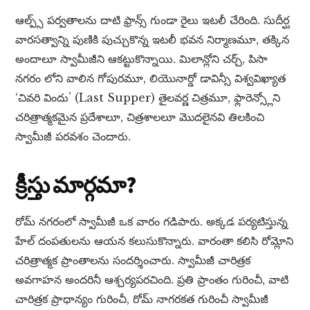
ఆల్ప్స్ పర్వతాలను దాటి ఫ్రాన్స్ గుండా రైలు ఇటలీ చేరింది. సుదీర్ఘ
వారసత్వాన్ని పుణికి పుచ్చుకొన్న ఇటలీ భవన నిర్మాణమూ, తక్కిన
అందాలూ స్వామీజీని ఆకట్టుకొన్నాయి. మిలాన్లోని చర్చ్, పిసా
నగరం లోని వాలిన గోపురమూ, లియొనార్డో డావిన్సీ విశ్వవిఖ్యాత
‘చివరి విందు’ (Last Supper) తైలవర్ణ చిత్రమూ, ఫ్లారెన్స్లోని
చరిత్రాత్మకమైన ప్రదేశాలూ, చిత్రశాలలూ మొదలైనవి తిలకించి
స్వామీజీ పరవశం చెందారు.
క్రీస్తు మార్గమా?
రోమ్ నగరంలో స్వామీజీ ఒక వారం గడిపారు. అక్కడ పర్యటిస్తున్న
హేల్ దంపతులను ఆయన కలుసుకొన్నారు. వారంతా కలిసి రోమ్లోని
చరిత్రాత్మక ప్రాంతాలను సందర్శించారు. స్వామీజీ చారిత్రక
అవగాహన అందరినీ ఆశ్చర్యపరచింది. ప్రతి ప్రాంతం గురించీ, వాటి
చారిత్రక ప్రాధాన్యం గురించీ, రోమ్ నాగరకత గురించీ స్వామీజీ