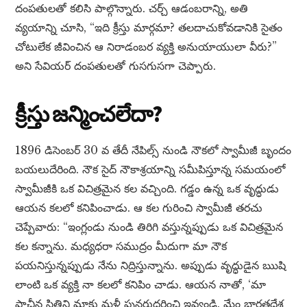
దంపతులతో కలిసి పాల్గొన్నారు. చర్చ్ ఆడంబరాన్ని, అతి
వ్యయాన్ని చూసి, “ఇది క్రీస్తు మార్గమా? తలదాచుకోవడానికి సైతం
చోటులేక జీవించిన ఆ నిరాడంబర వ్యక్తి అనుయాయులా వీరు?”
అని సేవియర్ దంపతులతో గుసగుసగా చెప్పారు.
క్రీస్తు జన్మించలేదా?
1896 డిసెంబర్ 30 వ తేదీ నేపిల్స్ నుండి నౌకలో స్వామీజీ బృందం
బయలుదేరింది. నౌక సైద్ నౌకాశ్రయాన్ని సమీపిస్తూన్న సమయంలో
స్వామీజీకి ఒక విచిత్రమైన కల వచ్చింది. గడ్డం ఉన్న ఒక వృద్ధుడు
ఆయన కలలో కనిపించాడు. ఆ కల గురించి స్వామీజీ తరచు
చెప్పేవారు: “ఇంగ్లండు నుండి తిరిగి వస్తున్నప్పుడు ఒక విచిత్రమైన
కల కన్నాను. మధ్యధరా సముద్రం మీదుగా మా నౌక
పయనిస్తున్నప్పుడు నేను నిద్రిస్తున్నాను. అప్పుడు వృద్ధుడైన ఋషి
లాంటి ఒక వ్యక్తి నా కలలో కనిపిం చాడు. ఆయన నాతో, ‘మా
ప్రాచీన స్థితిని మాకు మళ్లీ పునరుద్ధరించి ఇవ్వండి. మేం భారతదేశ