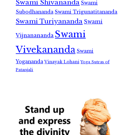
Swami Shivananda
Swami
Subodhananda
Swami Trigunatitananda
Swami Turiyananda
Swami
Swami
Vijnanananda
Vivekananda
Swami
Yogananda
Vinayak Lohani
Yoga Sutras of
Patanjali