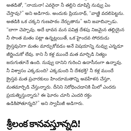
అతడితో, “నాయనా! ఎవరైనా నీ తల్లిని దూషిస్తే నువ్వు ఏం
చేస్తావు?” అని అడిగారు. అందుకు ప్రియనాథ్, “వాణ్ణి వదలిపెట్టను.
అతడికి ఒక చక్కని గుణపాఠం నేర్పుతాను” అని జవాబిచ్చాడు.
“బాగా చెప్పావు. అదే భావన మన పవిత్ర దేశపు నిజమైన తల్లియైన
నీ సొంత మతం పట్లా ఉన్నట్లయితే, ఒక హైందవ సోదరుడు
క్రైస్తవునిగా మతం మార్చుకోవడం అనే విషయాన్ని నువ్వు ఎన్నడూ
జీర్ణించుకో లేవు. కాని నీ కళ్ల ముందే మత మార్పిడి నిత్యం
జరుగుతూనే ఉంది. నువ్వు దానిని గురించి ఉదాసీనంగా ఉన్నావు.
నీ విశ్వాసం ఎక్కడుంది? ఎక్కడుంది నీ దేశభక్తి? నీ కళ్ల ముందే
క్రైస్తవ మత ప్రచారకులు హిందూమతాన్ని అవహేళన చేస్తూ,
మతమార్పిడి చేస్తున్నారు. దీనిని నిరోధించడానికి మీలో ఎందరు
ప్రయత్నిస్తున్నారు? ఈ ఘోరం చూసి ఎందరి రక్తం
ఉడికిపోతూన్నది?” అని స్వామీజీ అడిగారు.
శ్రీలంక కానవస్తూన్నది!