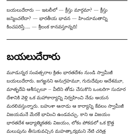
బయలుదేరారు — ఇటలీలో — క్రీస్తు మార్గమా? — క్రీస్తు
జన్మించలేదా? — భారతీయ భావన — హిందూమతాన్ని
కించపరిస్తే….. — శ్రీలంక కానవస్తూన్నది!
బయలుదేరారు
మూడున్నర సంవత్సరాల క్రితం భారతదేశం నుండి స్వామీజీ
బయలుదేరారు. జగజ్జనని అనుగ్రహమూ, గురుదేవుల ఆదేశమూ,
మాతృదేవి ఆశీస్సులూ – వీటిని తోడు చేసుకొని ఒంటరిగా సుదూర
దేశానికి వెళ్లి ఒక మహాకార్యాన్ని నిర్వహించి నేడు ఆయన
మరలివస్తున్నారు. బహుశా ఆనాడు ఆ కార్యాన్ని కేవలం స్వామీజీ
విజయమనే మేరకే భావించి ఉండవచ్చు. కాని ఆ విజయం
భారతదేశ ఆధ్యాత్మికతకు విజయం, లోకం పోకడలో ఒక క్రొత్త
మలుపును తీసుకువచ్చిన మహత్కార్యమని నేటి చరిత్ర