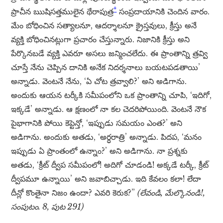
*
ప్రాచీన ఋషిసత్తములైన థేరాపుత్ర
సంప్రదాయానికి చెందిన వారం.
మేం బోధించిన సత్యాలనూ, ఆదర్శాలనూ క్రైస్తవులు, క్రీస్తు అనే
వ్యక్తి బోధించినట్లుగా ప్రచారం చేస్తున్నారు. నిజానికి క్రీస్తు అని
పేర్కొనబడే వ్యక్తి ఎవరూ అసలు జన్మించలేదు. ఈ ప్రాంతాన్ని త్రవ్వి
చూస్తే నేను చెప్పిన దానికి అనేక నిదర్శనాలు బయటపడతాయి’
అన్నాడు. వెంటనే నేను, ‘ఏ చోట త్రవ్వాలి?’ అని అడిగాను.
అందుకు ఆయన టర్కీకి సమీపంలోని ఒక ప్రాంతాన్ని చూపి, ‘ఇదిగో,
ఇక్కడే’ అన్నాడు. ఆ క్షణంలో నా కల చెదరిపోయింది. వెంటనే నౌక
పైభాగానికి పోయి కెప్టెన్తో, ‘ఇప్పుడు సమయం ఎంత?’ అని
అడిగాను. అందుకు అతడు, ‘అర్ధరాత్రి’ అన్నాడు. పిదప, ‘మనం
ఇప్పుడు ఏ ప్రాంతంలో ఉన్నాం?’ అని అడిగాను. నా ప్రశ్నకు
అతడు, ‘క్రీట్ ద్వీప సమీపంలో! అదిగో చూడండి! అక్కడే టర్కీ, క్రీట్
ద్వీపమూ ఉన్నాయి’ అని జవాబిచ్చాడు. ఇది కేవలం కలా! లేదా
దీన్లో కొంతైనా నిజం ఉందా? ఎవరి కెరుక?”
(లేవండి, మేల్కొనండి!,
సంపుటం. 8, పుట 291)