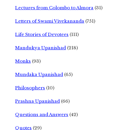
Lectures from Colombo to Almora
(31)
Letters of Swami Vivekananda
(751)
Life Stories of Devotees
(111)
Mandukya Upanishad
(218)
Monks
(93)
Mundaka Upanishad
(65)
Philosophers
(10)
Prashna Upanishad
(66)
Questions and Answers
(42)
Quotes
(29)