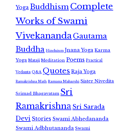
Complete
Buddhism
Yoga
Works of Swami
Vivekananda
Gautama
Buddha
Jnana Yoga
Karma
Hinduism
Poems
Yoga
Meditation
Mataji
Practical
Quotes
Raja Yoga
Vedanta
Q&A
Sister Nivedita
Ramana Maharshi
Ramakrishna Math
Sri
Srimad Bhagavatam
Ramakrishna
Sri Sarada
Devi
Stories
Swami Abhedananda
Swami Adbhutananda
Swami