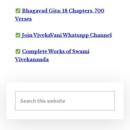
Bhagavad Gita: 18 Chapters, 700
Verses
Join VivekaVani Whatsapp Channel
Complete Works of Swami
Vivekananda
Primary
Sidebar
Search
this
website