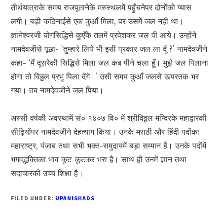
तीर्थयात्राके समय राजपूतानेके मरुस्थलमें पहुँचनेपर दोनोंको प्यास
लगी। बड़ी कठिनाईसे एक कुआँ मिला, पर उसमें जल नहीं था।
ज्ञानेश्वरजी योगसिद्धिसे कुएँके तलमें प्रवेशकर जल पी आये। उन्होंने
नामदेवजीसे पूछा- ‘तुम्हारे लिये भी इसी प्रकार जल ला दूँ ?’ नामदेवजीने
कहा- ‘मैं दूसरेकी सिद्धिसे मिला जल कब पीने चला हूँ। मुझे जल पिलाना
होगा तो विठ्ठल प्रभु पिला देंगे।’ उसी समय कुआँ जलसे ऊपरतक भर
गया। तब नामदेवजीने जल पिया।
अस्सी वर्षकी अवस्थामें सं० १४०७ वि० में श्रीविठ्ठल मन्दिरके महाद्वारकी
सीढ़ियोंपर नामदेवजीने देहत्याग किया। उनके मराठी और हिंदी पदोंका
महाराष्ट्र, पंजाब तथा सभी भक्त-समुदायमें बड़ा सम्मान है। उनके पदोंमें
भगवद्भक्तिका भाव कूट-कूटकर भरा है। साथ ही उनमें ज्ञान तथा
सदाचारकी उच्च शिक्षा है।
FILED UNDER:
UPANISHADS