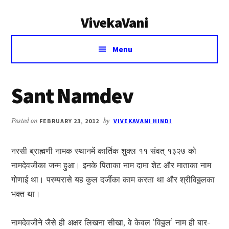
Additional
Skip
Skip
VivekaVani
to
to
menu
main
primary
Voice
content
sidebar
Menu
of
Vivekananda
Sant Namdev
Posted on
FEBRUARY 23, 2012
by
VIVEKAVANI HINDI
नरसी ब्राह्मणी नामक स्थानमें कार्तिक शुक्ल ११ संवत् १३२७ को
नामदेवजीका जन्म हुआ। इनके पिताका नाम दामा शेट और माताका नाम
गोणाई था। परम्परासे यह कुल दर्जीका काम करता था और श्रीविठ्ठलका
भक्त था।
नामदेवजीने जैसे ही अक्षर लिखना सीखा, वे केवल ‘विठ्ठल’ नाम ही बार-