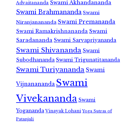
Swami Akhandananda
Advaitananda
Swami Brahmananda
Swami
Swami Premananda
Niranjanananda
Swami Ramakrishnananda
Swami
Saradananda
Swami Sarvapriyananda
Swami Shivananda
Swami
Subodhananda
Swami Trigunatitananda
Swami Turiyananda
Swami
Swami
Vijnanananda
Vivekananda
Swami
Yogananda
Vinayak Lohani
Yoga Sutras of
Patanjali