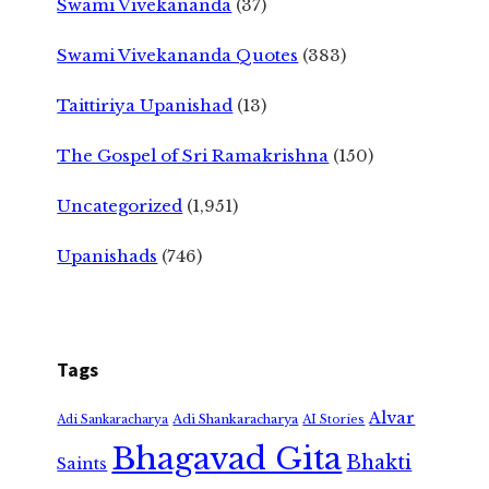
Swami Vivekananda
(37)
Swami Vivekananda Quotes
(383)
Taittiriya Upanishad
(13)
The Gospel of Sri Ramakrishna
(150)
Uncategorized
(1,951)
Upanishads
(746)
Tags
Alvar
Adi Shankaracharya
Adi Sankaracharya
AI Stories
Bhagavad Gita
Bhakti
Saints