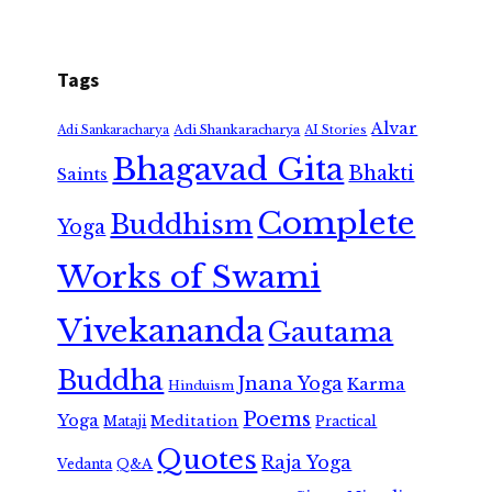
Tags
Alvar
Adi Shankaracharya
Adi Sankaracharya
AI Stories
Bhagavad Gita
Bhakti
Saints
Complete
Buddhism
Yoga
Works of Swami
Vivekananda
Gautama
Buddha
Jnana Yoga
Karma
Hinduism
Poems
Yoga
Meditation
Mataji
Practical
Quotes
Raja Yoga
Vedanta
Q&A