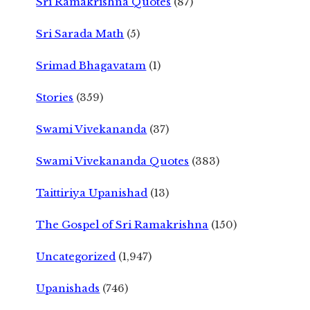
Sri Ramakrishna Quotes
(87)
Sri Sarada Math
(5)
Srimad Bhagavatam
(1)
Stories
(359)
Swami Vivekananda
(37)
Swami Vivekananda Quotes
(383)
Taittiriya Upanishad
(13)
The Gospel of Sri Ramakrishna
(150)
Uncategorized
(1,947)
Upanishads
(746)