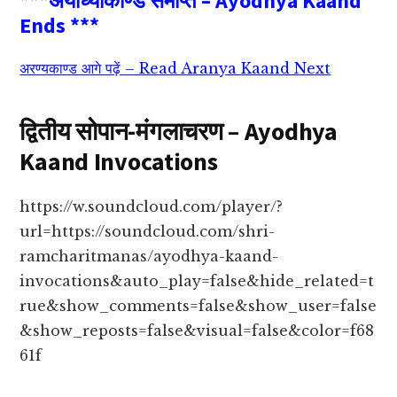
***अयोध्याकाण्ड समाप्त – Ayodhya Kaand
Ends ***
अरण्यकाण्ड आगे पढ़ें – Read Aranya Kaand Next
द्वितीय सोपान-मंगलाचरण – Ayodhya
Kaand Invocations
https://w.soundcloud.com/player/?
url=https://soundcloud.com/shri-
ramcharitmanas/ayodhya-kaand-
invocations&auto_play=false&hide_related=t
rue&show_comments=false&show_user=false
&show_reposts=false&visual=false&color=f68
61f