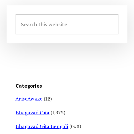
Primary
Sidebar
Search
this
website
Categories
AriseAwake
(12)
Bhagavad Gita
(1,372)
Bhagavad Gita Bengali
(653)