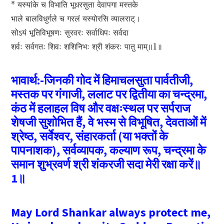
* यस्यांके च विभाति भूधरसुता देवापगा मस्तके
भाले बालविधुर्गले च गरलं यस्योरसि व्यालराट्।
सोऽयं भूतिविभूषणः सुरवरः सर्वाधिपः सर्वदा
शर्वः सर्वगतः शिवः शशिनिभः श्री शंकरः पातु माम्‌॥1॥
भावार्थ:-जिनकी गोद में हिमाचलसुता पार्वतीजी,
मस्तक पर गंगाजी, ललाट पर द्वितीया का चन्द्रमा,
कंठ में हलाहल विष और वक्षःस्थल पर सर्पराज
शेषजी सुशोभित हैं, वे भस्म से विभूषित, देवताओं में
श्रेष्ठ, सर्वेश्वर, संहारकर्ता (या भक्तों के
पापनाशक), सर्वव्यापक, कल्याण रूप, चन्द्रमा के
समान शुभ्रवर्ण श्री शंकरजी सदा मेरी रक्षा करें॥
1॥
May Lord Shankar always protect me,