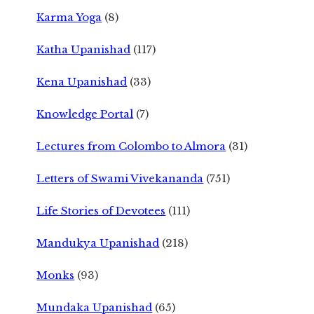
Karma Yoga
(8)
Katha Upanishad
(117)
Kena Upanishad
(33)
Knowledge Portal
(7)
Lectures from Colombo to Almora
(31)
Letters of Swami Vivekananda
(751)
Life Stories of Devotees
(111)
Mandukya Upanishad
(218)
Monks
(93)
Mundaka Upanishad
(65)