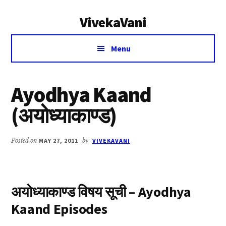
Additional
Skip
Skip
VivekaVani
to
to
menu
main
primary
Voice
content
sidebar
Menu
of
Vivekananda
Ayodhya Kaand
(अयोध्याकाण्ड)
Posted on
MAY 27, 2011
by
VIVEKAVANI
अयोध्याकाण्ड विषय सूची – Ayodhya
Kaand Episodes