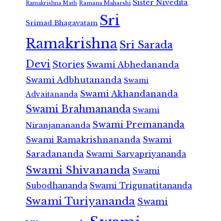
Sister Nivedita
Ramana Maharshi
Ramakrishna Math
Sri
Srimad Bhagavatam
Ramakrishna
Sri Sarada
Devi
Stories
Swami Abhedananda
Swami Adbhutananda
Swami
Swami Akhandananda
Advaitananda
Swami Brahmananda
Swami
Swami Premananda
Niranjanananda
Swami Ramakrishnananda
Swami
Saradananda
Swami Sarvapriyananda
Swami Shivananda
Swami
Subodhananda
Swami Trigunatitananda
Swami Turiyananda
Swami