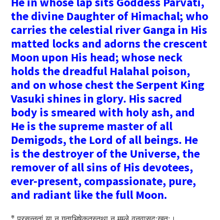
He in whose lap sits Goddess Parvati,
the divine Daughter of Himachal; who
carries the celestial river Ganga in His
matted locks and adorns the crescent
Moon upon His head; whose neck
holds the dreadful Halahal poison,
and on whose chest the Serpent King
Vasuki shines in glory. His sacred
body is smeared with holy ash, and
He is the supreme master of all
Demigods, the Lord of all beings. He
is the destroyer of the Universe, the
remover of all sins of His devotees,
ever-present, compassionate, pure,
and radiant like the full Moon.
* प्रसन्नतां या न गताभिषेकतस्तथा न मम्ले वनवासदुःखतः।