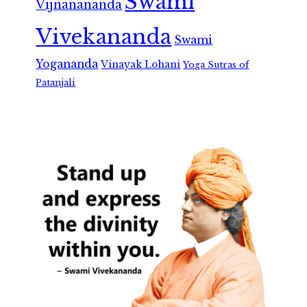
Swami
Vijnanananda
Vivekananda
Swami
Yogananda
Vinayak Lohani
Yoga Sutras of
Patanjali