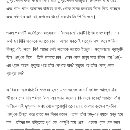
ইন্দ্রিয়সকল কাজ করে থাকে। এই ইন্দ্রিয়সকল বহির্মুখী। উপনিষদ ধীরে ধীরে
এবং ধাপে ধাপে আমাদের বাইরের জগৎ থেকে মনের জগতের দিকে নিয়ে যাচ্ছেন
এবং সর্বশেষে এই দুই জগতের ঊর্ধ্বে যাওয়ার নির্দেশ দিচ্ছেন।
পঞ্চম প্রশ্নটি করেছিলেন সত্যকাম। ‘সত্যকাম’ নামটি বিশেষ তাৎপর্যপূর্ণ। এর
অর্থ হল যিনি সত্যকে জানতে চান। আমরা সকলেই সত্যের কথা শুনে থাকি।
কিন্তু এই ‘সত্য’ কি? আমরা সেই সত্যকে জানতে ইচ্ছুক। সত্যকামের প্রশ্নটি
ছিল ‘ওম্‌’কে নিয়ে। তিনি জানতে চান : কোন কোন মানুষ সারা জীবন ধরে ‘ওম্‌’-
এর ধ্যান করেন, মৃত্যুর পরে তাঁরা কোথায় যান? মৃত্যুর পর তাঁরা কোন্ লোক
প্রাপ্ত হন?
এ বিষয়ে শঙ্করাচার্যের মন্তব্য হল : এমন অনেক আশ্চর্য ব্যক্তি আছেন যাঁরা
জীবনের শেষ দিন পর্যন্ত ‘ওম্‌’-এর ধ্যান করেন। কি ভাবে করেন? প্রথমে তাঁরা
মনটাকে এই দৃশ্যমান জগৎ থেকে পুরোপুরি তুলে নেন, তারপর ব্রহ্মের প্রতীক
‘ওম্‌’কে চিন্তা করে তাতে মন স্থির করেন। তখন তাঁরা ওম্-এর ধ্যানে মগ্ন হয়ে
যান। তাঁদের মন ভক্তিতে পূর্ণ এবং একমুখী হয়ে ওঠে। এরকম ধ্যান যেন জ্ঞান