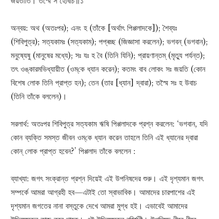
জয়তীতি। তস্মৈ স হোবাচ॥১
অন্বয়: অথ (অতঃপর); এনং হ (তাঁকে [অর্থাৎ পিপ্পলাদকে]); শৈব্যঃ
(শিবিপুত্র); সত্যকামঃ (সত্যকাম); পপ্ৰচ্ছ (জিজ্ঞাসা করলেন); ভগবন্ (ভগবান);
মনুষ্যেষু (মানুষের মধ্যে); সঃ যঃ হ বৈ (তিনি যিনি); প্রায়ণান্তম্ (মৃত্যু পর্যন্ত);
তৎ ওঙ্কারমভিধ্যায়ীত (ওম্‌কে ধ্যান করেন); কতমং বাব লোকং সঃ জয়তি (কোন
বিশেষ লোক তিনি প্রাপ্ত হন); তেন (তার [ধ্যান] দ্বারা); তস্মৈ সঃ হ উবাচ
(তিনি তাঁকে বললেন)।
সরলার্থ: অতঃপর শিবিপুত্র সত্যকাম ঋষি পিপ্পলাদকে প্রশ্ন করলেন: ‘ভগবান, যদি
কোন ব্যক্তি সমস্ত জীবন ওম্‌কে ধ্যান করেন তাহলে তিনি এই ধ্যানের দ্বারা
কোন্‌ লোক প্রাপ্ত হবেন?’ পিপ্পলাদ তাঁকে বললেন :
ব্যাখ্যা: জগৎ সংক্রান্ত প্রশ্ন দিয়েই এই উপনিষদের শুরু। এই দৃশ্যমান জগৎ
সম্পর্কে আমরা আগ্রহী হব—এটাই তো স্বাভাবিক। আমাদের চারপাশের এই
দৃশ্যমান জগতের নানা বস্তুকে দেখে আমরা মুগ্ধ হই। এভাবেই আমাদের