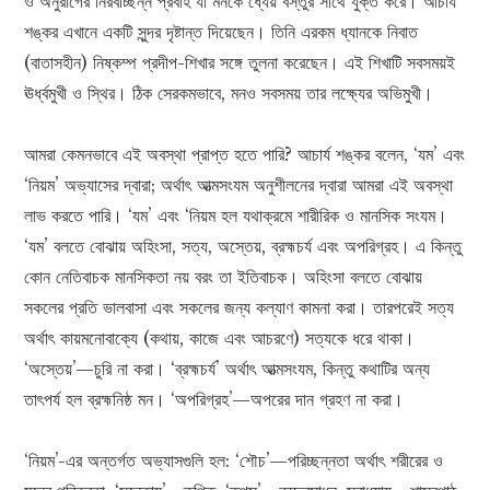
ও অনুরাগের নিরবচ্ছিন্ন প্রবাহ যা মনকে ধ্যেয় বস্তুর সাথে যুক্ত করে। আচার্য
শঙ্কর এখানে একটি সুন্দর দৃষ্টান্ত দিয়েছেন। তিনি এরকম ধ্যানকে নিবাত
(বাতাসহীন) নিষ্কম্প প্রদীপ-শিখার সঙ্গে তুলনা করেছেন। এই শিখাটি সবসময়ই
ঊর্ধ্বমুখী ও স্থির। ঠিক সেরকমভাবে, মনও সবসময় তার লক্ষ্যের অভিমুখী।
আমরা কেমনভাবে এই অবস্থা প্রাপ্ত হতে পারি? আচার্য শঙ্কর বলেন, ‘যম’ এবং
‘নিয়ম’ অভ্যাসের দ্বারা; অর্থাৎ আত্মসংযম অনুশীলনের দ্বারা আমরা এই অবস্থা
লাভ করতে পারি। ‘যম’ এবং ‘নিয়ম হল যথাক্রমে শারীরিক ও মানসিক সংযম।
‘যম’ বলতে বোঝায় অহিংসা, সত্য, অস্তেয়, ব্রহ্মচর্য এবং অপরিগ্রহ। এ কিন্তু
কোন নেতিবাচক মানসিকতা নয় বরং তা ইতিবাচক। অহিংসা বলতে বোঝায়
সকলের প্রতি ভালবাসা এবং সকলের জন্য কল্যাণ কামনা করা। তারপরেই সত্য
অর্থাৎ কায়মনোবাক্যে (কথায়, কাজে এবং আচরণে) সত্যকে ধরে থাকা।
‘অস্তেয়’—চুরি না করা। ‘ব্রহ্মচর্য’ অর্থাৎ আত্মসংযম, কিন্তু কথাটির অন্য
তাৎপর্য হল ব্রহ্মনিষ্ঠ মন। ‘অপরিগ্রহ’—অপরের দান গ্রহণ না করা।
‘নিয়ম’-এর অন্তর্গত অভ্যাসগুলি হল: ‘শৌচ’—পরিচ্ছন্নতা অর্থাৎ শরীরের ও