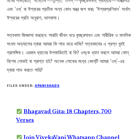
মনের পবিত্রতা; ‘সন্তোষ’—তৃপ্তি; ‘তপস্‌’—কৃচ্ছ্রসাধন; স্বাধ্যায়—শাস্ত্রপাঠ
এবং ‘ওম্‌’ বা ঈশ্বরের প্রতীক অন্য কোন মন্ত্র জপ করা; ‘ঈশ্বরপ্রণিধান’ অর্থাৎ
ঈশ্বরের প্রতি অনুরাগ, ভালবাসা।
সত্যকাম জিজ্ঞাসা করছেন: সারাটা জীবন ধরে কৃচ্ছ্রসাধন এবং শারীরিক ও মানসিক
সংযম অভ্যাসের দ্বারা আমরা কি লাভ করে থাকি? সত্যকামের এ প্রশ্ন খুবই
প্রাসঙ্গিক। এরকম ধ্যানের উপকারিতাই বা কি? ওম্‌কে ধ্যান করলে আমরা কোন্
বিশেষ লোকই বা প্রাপ্ত হই? অনেক লোকের মধ্যে কোন্‌টি আমরা ‘ওম্‌’-এর
দ্বারা লাভ করতে পারি?
FILED UNDER:
UPANISHADS
Bhagavad Gita: 18 Chapters, 700
Verses
Join VivekaVani Whatsapp Channel