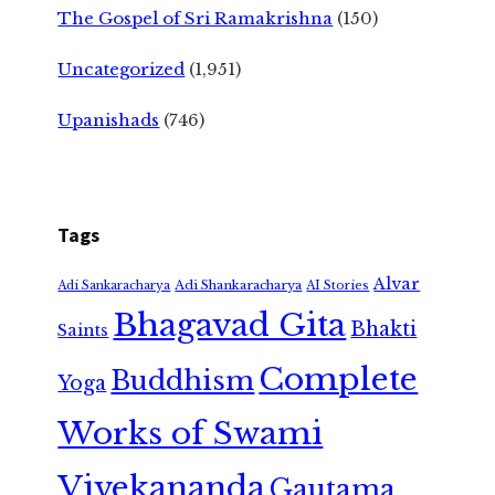
The Gospel of Sri Ramakrishna
(150)
Uncategorized
(1,951)
Upanishads
(746)
Tags
Alvar
Adi Shankaracharya
Adi Sankaracharya
AI Stories
Bhagavad Gita
Bhakti
Saints
Complete
Buddhism
Yoga
Works of Swami
Vivekananda
Gautama