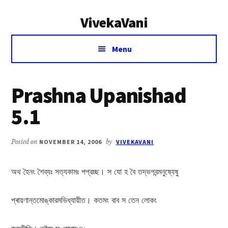
Additional
Skip
Skip
VivekaVani
to
to
menu
main
primary
Voice
content
sidebar
Menu
of
Vivekananda
Prashna Upanishad
5.1
Posted on
NOVEMBER 14, 2006
by
VIVEKAVANI
অথ হৈনং শৈব্যঃ সত্যকামঃ পপ্রচ্ছ। স যো হ বৈ তদ্ভগবন্মনুষ্যেষু
প্ৰায়ণান্তমোঙ্কারমভিধ্যায়ীত। কতমং বাব স তেন লোকং