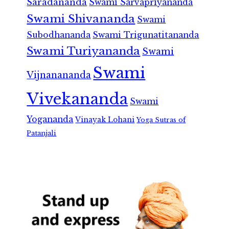
Saradananda
Swami Sarvapriyananda
Swami Shivananda
Swami
Subodhananda
Swami Trigunatitananda
Swami Turiyananda
Swami
Swami
Vijnanananda
Vivekananda
Swami
Yogananda
Vinayak Lohani
Yoga Sutras of
Patanjali