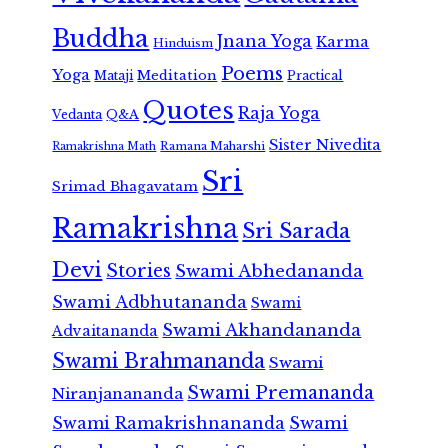
Buddha
Jnana Yoga
Karma
Hinduism
Poems
Yoga
Meditation
Mataji
Practical
Quotes
Raja Yoga
Vedanta
Q&A
Sister Nivedita
Ramana Maharshi
Ramakrishna Math
Sri
Srimad Bhagavatam
Ramakrishna
Sri Sarada
Devi
Stories
Swami Abhedananda
Swami Adbhutananda
Swami
Swami Akhandananda
Advaitananda
Swami Brahmananda
Swami
Swami Premananda
Niranjanananda
Swami Ramakrishnananda
Swami