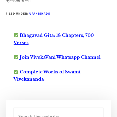
স্বর্গলাভের সামিল।
FILED UNDER:
UPANISHADS
Bhagavad Gita: 18 Chapters, 700
Verses
Join VivekaVani Whatsapp Channel
Complete Works of Swami
Vivekananda
Primary
Sidebar
Search