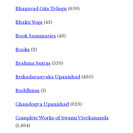
Bhagavad Gita Telugu
(659)
Bhakti Yoga
(45)
Book Summaries
(43)
Books
(2)
Brahma Sutras
(553)
Brihadaranyaka Upanishad
(430)
Buddhism
(1)
Chandogya Upanishad
(625)
Complete Works of Swami Vivekananda
(1,494)