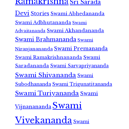
Ramakrishna
Sri Sarada
Devi
Stories
Swami Abhedananda
Swami Adbhutananda
Swami
Swami Akhandananda
Advaitananda
Swami Brahmananda
Swami
Swami Premananda
Niranjanananda
Swami Ramakrishnananda
Swami
Saradananda
Swami Sarvapriyananda
Swami Shivananda
Swami
Subodhananda
Swami Trigunatitananda
Swami Turiyananda
Swami
Swami
Vijnanananda
Vivekananda
Swami