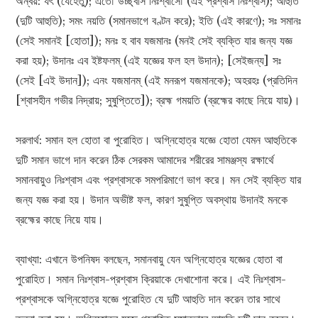
অন্বয়: যৎ (যেহেতু); এতৌ উচ্ছ্বাস নিঃশ্বাসৌ (এই প্রশ্বাস নিঃশ্বাস); আহুতি
(দুটি আহুতি); সমং নয়তি (সমানভাগে বণ্টন করে); ইতি (এই কারণে); সঃ সমানঃ
(সেই সমানই [হোতা]); মনঃ হ বাব যজমানঃ (মনই সেই ব্যক্তি যার জন্য যজ্ঞ
করা হয়); উদানঃ এব ইষ্টফলম্‌ (এই যজ্ঞের ফল হল উদান); [সেইজন্য] সঃ
(সেই [এই উদান]); এনং যজমানম্‌ (এই মনরূপ যজমানকে); অহরহঃ (প্রতিদিন
[শ্বাসহীন গভীর নিদ্রায়; সুষুপ্তিতে]); ব্রহ্ম গময়তি (ব্রহ্মের কাছে নিয়ে যায়)।
সরলার্থ: সমান হল হোতা বা পুরোহিত। অগ্নিহোত্র যজ্ঞে হোতা যেমন আহুতিকে
দুটি সমান ভাগে দান করেন ঠিক সেরকম আমাদের শরীরের সামঞ্জস্য রক্ষার্থে
সমানবায়ুও নিঃশ্বাস এবং প্রশ্বাসকে সমপরিমাণে ভাগ করে। মন সেই ব্যক্তি যার
জন্য যজ্ঞ করা হয়। উদান অভীষ্ট ফল, কারণ সুষুপ্তি অবস্থায় উদানই মনকে
ব্রহ্মের কাছে নিয়ে যায়।
ব্যাখ্যা: এখানে উপনিষদ বলছেন, সমানবায়ু যেন অগ্নিহোত্র যজ্ঞের হোতা বা
পুরোহিত। সমান নিঃশ্বাস-প্রশ্বাস ক্রিয়াকে দেখাশোনা করে। এই নিঃশ্বাস-
প্রশ্বাসকে অগ্নিহোত্র যজ্ঞে পুরোহিত যে দুটি আহুতি দান করেন তার সাথে