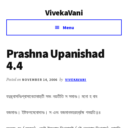
Additional
Skip
Skip
VivekaVani
to
to
menu
main
primary
Voice
content
sidebar
Menu
of
Vivekananda
Prashna Upanishad
4.4
Posted on
NOVEMBER 14, 2006
by
VIVEKAVANI
যদুছ্বাসনিঃশ্বাসাবেতাবাহুতী সমং নয়তীতি স সমানঃ। মনো হ বাব
যজমানঃ। ইষ্টফলমেবোদানঃ। স এনং যজমানমহরহর্ব্রহ্ম গময়তি॥৪