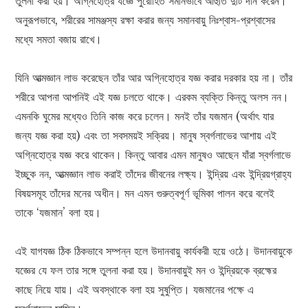
তুলনা করা হয়। অগ্নিহোত্র যজ্ঞে পুরোহিত সমানভাবে আহুতি দুটি দান করেন।
অনুরূপভাবে, শরীরের সামঞ্জস্য রক্ষা করার জন্য সমানবায়ু নিঃশ্বাস-প্রশ্বাসের
মধ্যে সমতা বজায় রাখে।
যিনি আত্মজ্ঞান লাভ করেছেন তাঁর আর অগ্নিহোত্র যজ্ঞ করার দরকার হয় না। তাঁর
শরীরে আপনা আপনিই এই যজ্ঞ চলতে থাকে। এরকম ব্যক্তি কিন্তু অলস নন।
এমনকি ঘুমের মধ্যেও তিনি কাজ করে চলেন। মনই তাঁর যজমান (অর্থাৎ যার
জন্য যজ্ঞ করা হয়) এবং তা সবসময়ই সক্রিয়। মানুষ স্বর্গলাভের আশায় এই
অগ্নিহোত্র যজ্ঞ করে থাকেন। কিন্তু আবার এমন মানুষও আছেন যাঁরা স্বর্গলাভে
ইচ্ছুক নন, আত্মজ্ঞান লাভ করাই তাঁদের জীবনের লক্ষ্য। ইন্দ্রিয় এবং ইন্দ্রিয়গ্রাহ্য
বিষয়সমূহ তাঁদের মনের অধীন। মন এমন গুরুত্বপূর্ণ ভূমিকা পালন করে বলেই
তাকে ‘যজমান’ বলা হয়।
এই যাগযজ্ঞ ঠিক ঠিকভাবে সম্পন্ন হলে উদানবায়ু কার্যকরী হয়ে ওঠে। উদানবায়ুকে
যজ্ঞের যে ফল তার সঙ্গে তুলনা করা হয়। উদানবায়ুই মন ও ইন্দ্রিয়কে ব্রহ্মের
কাছে নিয়ে যায়। এই অবস্থাকে বলা হয় সুষুপ্তি। যজমানের পক্ষে এ