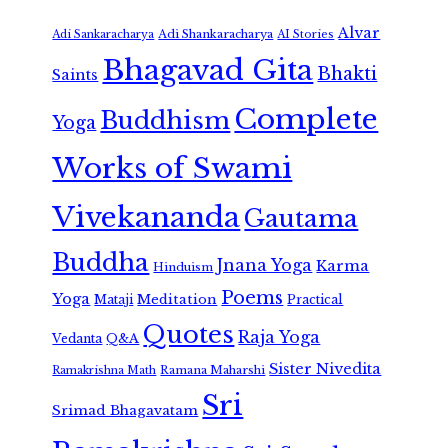
Alvar
Adi Shankaracharya
Adi Sankaracharya
AI Stories
Bhagavad Gita
Bhakti
Saints
Complete
Buddhism
Yoga
Works of Swami
Vivekananda
Gautama
Buddha
Jnana Yoga
Karma
Hinduism
Poems
Yoga
Meditation
Mataji
Practical
Quotes
Raja Yoga
Vedanta
Q&A
Sister Nivedita
Ramana Maharshi
Ramakrishna Math
Sri
Srimad Bhagavatam