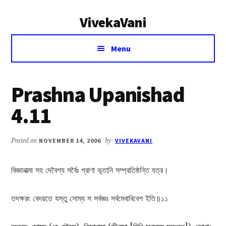
Additional
Skip
Skip
VivekaVani
to
to
menu
main
primary
Voice
content
sidebar
Menu
of
Vivekananda
Prashna Upanishad
4.11
Posted on
NOVEMBER 14, 2006
by
VIVEKAVANI
বিজ্ঞানাত্মা সহ দেবৈশ্য সর্বৈঃ প্রাণা ভূতানি সম্প্রতিষ্ঠন্তি যত্র।
তদক্ষরং বেদয়তে যস্তু সোম্য স সর্বজ্ঞঃ সর্বমেবাবিবেশ ইতি॥১১