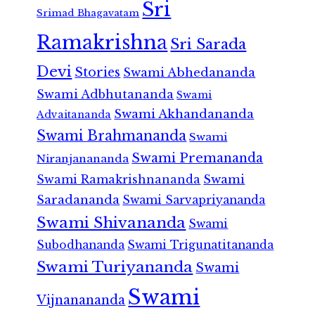
Sri
Srimad Bhagavatam
Ramakrishna
Sri Sarada
Devi
Stories
Swami Abhedananda
Swami Adbhutananda
Swami
Swami Akhandananda
Advaitananda
Swami Brahmananda
Swami
Swami Premananda
Niranjanananda
Swami Ramakrishnananda
Swami
Saradananda
Swami Sarvapriyananda
Swami Shivananda
Swami
Subodhananda
Swami Trigunatitananda
Swami Turiyananda
Swami
Swami
Vijnanananda