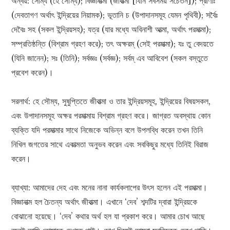
অন্বয়: সোম্য (হে সৌম্য); বিজ্ঞানাত্মা (জীবাত্মা [যিনি সবসময় সচেতন]); প্রাণাঃ
(দেবতাগণ অর্থাৎ ইন্দ্রিয়ের নিয়ামক); ভূতানি চ (উপাদানসমূহ যেমন পৃথিবী); সর্বৈঃ
দেবৈঃ সহ (সকল ইন্দ্রিয়সহ); যত্র (যার মধ্যে অবিনাশী আত্মা, অর্থাৎ পরমাত্মা);
সম্প্রতিষ্ঠন্তি (বিশ্রাম গ্রহণ করে); তৎ অক্ষরম্‌ (সেই পরমাত্মা); যঃ তু বেদয়তে
(যিনি জানেন); সঃ (তিনি); সর্বজ্ঞঃ (সর্বজ্ঞ); সর্বম্‌ এব আবিবেশ (সকল বস্তুতে
প্রবেশ করেন)।
সরলার্থ: হে সৌম্য, সুষুপ্তিতে জীবাত্মা ও তার ইন্দ্রিয়সমূহ, ইন্দ্রিয়ের বিষয়সকল,
এবং উপাদানসমূহ অক্ষর পরমাত্মায় বিশ্রাম গ্রহণ করে। জাগ্রত অবস্থায় কোন
ব্যক্তি যদি পরমাত্মার সাথে নিজেকে অভিন্ন বলে উপলব্ধি করেন তখন তিনি
নিখিল জগতের সাথে একাত্মতা অনুভব করেন এবং সবকিছুর মধ্যে তিনিই বিরাজ
করেন।
ব্যাখ্যা: আমাদের দেহ এবং মনের নানা কার্যকলাপের উৎস হলেন এই পরমাত্মা।
বিজ্ঞানাত্ম হল চৈতন্য অর্থাৎ জীবাত্মা। এখানে ‘দেব’ শব্দটির দ্বারা ইন্দ্রিয়কে
বোঝানো হয়েছে। ‘দেব’ কথার অর্থ হল যা প্রকাশ করে। আমার চোখ আছে