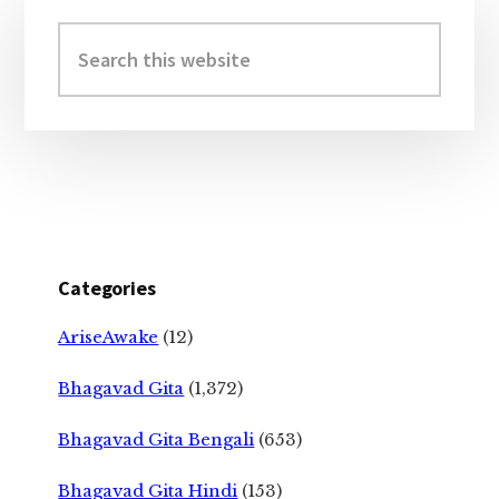
Primary
Sidebar
Search
this
website
Categories
AriseAwake
(12)
Bhagavad Gita
(1,372)
Bhagavad Gita Bengali
(653)
Bhagavad Gita Hindi
(153)