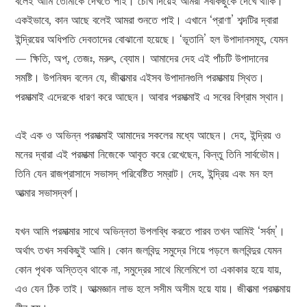
বলেই আমি তোমাকে দেখতে পাই। চোখ দিয়েই আমরা সবকিছুকে দেখে থাকি।
একইভাবে, কান আছে বলেই আমরা শুনতে পাই। এখানে ‘প্রাণা’ শব্দটির দ্বারা
ইন্দ্রিয়ের অধিপতি দেবতাদের বোঝানো হয়েছে। ‘ভূতানি’ হল উপাদানসমূহ, যেমন
— ক্ষিতি, অপ্‌, তেজঃ, মরুৎ, ব্যোম। আমাদের দেহ এই পাঁচটি উপাদানের
সমষ্টি। উপনিষদ বলেন যে, জীবাত্মার এইসব উপাদানগুলি পরমাত্মায় স্থিত।
পরমাত্মাই এদেরকে ধারণ করে আছেন। আবার পরমাত্মাই এ সবের বিশ্রাম স্থান।
এই এক ও অভিন্ন পরমাত্মাই আমাদের সকলের মধ্যে আছেন। দেহ, ইন্দ্রিয় ও
মনের দ্বারা এই পরমাত্মা নিজেকে আবৃত করে রেখেছেন, কিন্তু তিনি সার্বভৌম।
তিনি যেন রাজপ্রাসাদে সভাসদ্‌ পরিবেষ্টিত সম্রাট। দেহ, ইন্দ্রিয় এবং মন হল
আত্মার সভাসদ্‌বর্গ।
যখন আমি পরমাত্মার সাথে অভিন্নতা উপলব্ধি করতে পারব তখন আমিই ‘সর্বম্’।
অর্থাৎ তখন সবকিছুই আমি। কোন জলবিন্দু সমুদ্রে গিয়ে পড়লে জলবিন্দুর যেমন
কোন পৃথক অস্তিত্ব থাকে না, সমুদ্রের সাথে মিলেমিশে তা একাকার হয়ে যায়,
এও যেন ঠিক তাই। আত্মজ্ঞান লাভ হলে সসীম অসীম হয়ে যায়। জীবাত্মা পরমাত্মায়