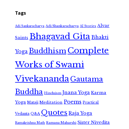
Tags
Alvar
Adi Shankaracharya
Adi Sankaracharya
AI Stories
Bhagavad Gita
Bhakti
Saints
Complete
Buddhism
Yoga
Works of Swami
Vivekananda
Gautama
Buddha
Jnana Yoga
Karma
Hinduism
Poems
Yoga
Meditation
Mataji
Practical
Quotes
Raja Yoga
Vedanta
Q&A
Sister Nivedita
Ramana Maharshi
Ramakrishna Math