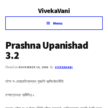
Additional
Skip
Skip
VivekaVani
to
to
menu
main
primary
Voice
content
sidebar
Menu
of
Vivekananda
Prashna Upanishad
3.2
Posted on
NOVEMBER 14, 2006
by
VIVEKAVANI
তস্মৈ স হোবাচাতিপ্ৰশ্নান্‌ পৃচ্ছসি ব্রক্ষিষ্ঠোঽসীতি
তস্মাত্তেঽহং ব্রবীমি॥২