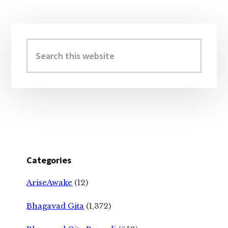
Primary
Sidebar
Search
this
website
Categories
AriseAwake
(12)
Bhagavad Gita
(1,372)