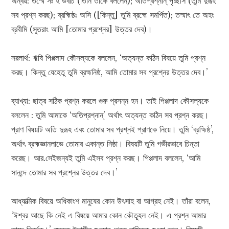
অন্বয়: তস্মৈ সঃ হ উবাচ (তিনি তাঁকে বললেন); অতিপ্রশ্নান্ পৃচ্ছসি (তুমি দুরূহ
সব প্রশ্ন করছ); ব্রহ্মিষ্ঠঃ অসি ([কিন্তু] তুমি ব্রহ্মে সমর্পিত); তস্মাৎ তে অহং
ব্রবীমি (সুতরাং আমি [তোমার প্রশ্নের] উত্তর দেব)।
সরলার্থ: ঋষি পিপ্পলাদ কৌসল্যকে বললেন, ‘অত্যন্ত কঠিন বিষয়ে তুমি প্রশ্ন
করছ। কিন্তু যেহেতু তুমি ব্রহ্মনিষ্ঠ, আমি তোমার সব প্রশ্নের উত্তর দেব।’
ব্যাখ্যা: ছাত্র সঠিক প্রশ্ন করলে গুরু প্রসন্ন হন। তাই পিপ্পলাদ কৌসল্যকে
বললেন : তুমি আমাকে ‘অতিপ্রশ্নান্‌’ অর্থাৎ অত্যন্ত কঠিন সব প্রশ্ন করছ।
প্রাণ বিষয়টি অতি দুরূহ এবং তোমার সব প্রশ্নই প্রাণকে নিয়ে। তুমি ‘ব্রহ্মিষ্ঠ’,
অর্থাৎ ব্রহ্মজ্ঞানলাভে তোমার একান্ত নিষ্ঠা। বিষয়টি তুমি গভীরভাবে চিন্তা
করেছ। আর.সেইজন্যই তুমি এইসব প্রশ্ন করছ। পিপ্পলাদ বললেন, ‘আমি
সানন্দে তোমার সব প্রশ্নের উত্তর দেব।’
আধ্যাত্মিক বিষয়ে অধিকাংশ মানুষের কোন উৎসাহ বা আগ্রহ নেই। তাঁরা বলেন,
‘ঈশ্বর আছে কি নেই এ বিষয়ে আমার কোন কৌতূহল নেই। এ প্রশ্ন আমার