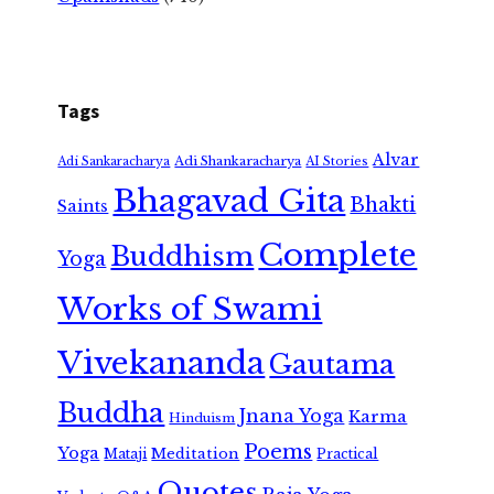
Tags
Alvar
Adi Shankaracharya
Adi Sankaracharya
AI Stories
Bhagavad Gita
Bhakti
Saints
Complete
Buddhism
Yoga
Works of Swami
Vivekananda
Gautama
Buddha
Jnana Yoga
Karma
Hinduism
Poems
Yoga
Meditation
Mataji
Practical
Quotes