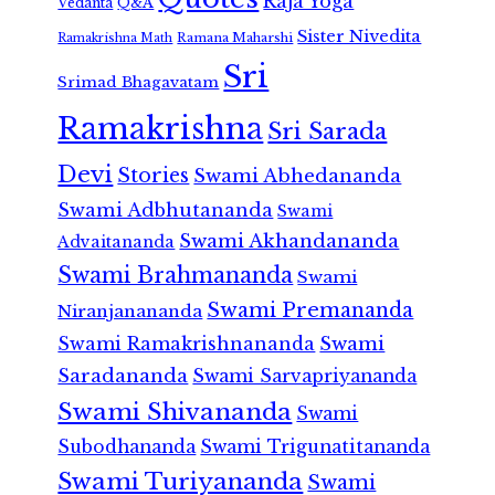
Raja Yoga
Vedanta
Q&A
Sister Nivedita
Ramana Maharshi
Ramakrishna Math
Sri
Srimad Bhagavatam
Ramakrishna
Sri Sarada
Devi
Stories
Swami Abhedananda
Swami Adbhutananda
Swami
Swami Akhandananda
Advaitananda
Swami Brahmananda
Swami
Swami Premananda
Niranjanananda
Swami Ramakrishnananda
Swami
Saradananda
Swami Sarvapriyananda
Swami Shivananda
Swami
Subodhananda
Swami Trigunatitananda
Swami Turiyananda
Swami