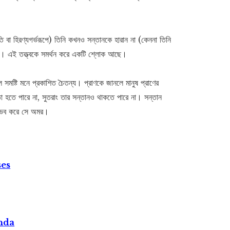
পতি বা হিরণ্যগর্ভরূপে) তিনি কখনও সন্তানকে হারান না (কেননা তিনি
 হন। এই তত্ত্বকে সমর্থন করে একটি শ্লোক আছে।
 হল সমষ্টি মনে প্রকাশিত চৈতন্য। প্রাণকে জানলে মানুষ প্রাণের
া হতে পারে না, সুতরাং তার সন্তানও থাকতে পারে না। সন্তান
নুভব করে সে অমর।
ses
nda