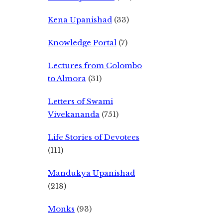
Kena Upanishad
(33)
Knowledge Portal
(7)
Lectures from Colombo
to Almora
(31)
Letters of Swami
Vivekananda
(751)
Life Stories of Devotees
(111)
Mandukya Upanishad
(218)
Monks
(93)