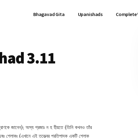
Bhagavad Gita
Upanishads
Complete
had 3.11
িনি প্রাণকে জানেন); অস্য প্রজাঃ ন হ হীয়তে (তিনি কখনও তাঁর
এষঃ শ্লোকঃ (এখানে এই তত্ত্বের প্রতিপাদক একটি শ্লোক