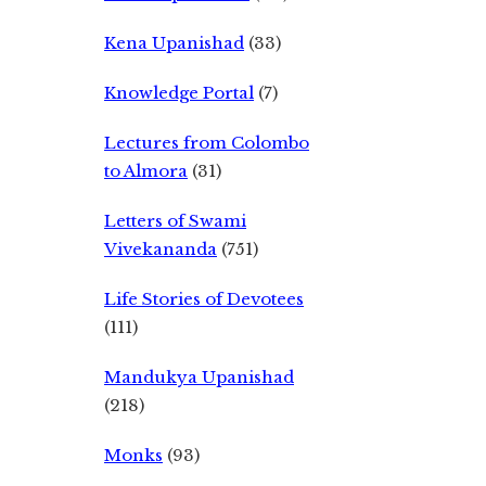
Kena Upanishad
(33)
Knowledge Portal
(7)
Lectures from Colombo
to Almora
(31)
Letters of Swami
Vivekananda
(751)
Life Stories of Devotees
(111)
Mandukya Upanishad
(218)
Monks
(93)