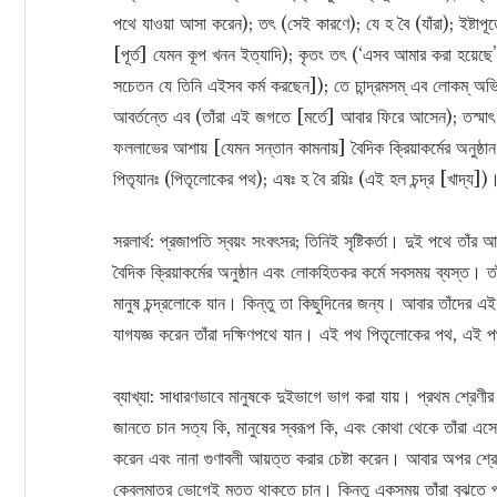
পথে যাওয়া আসা করেন); তৎ (সেই কারণে); যে হ বৈ (যাঁরা); ইষ্টাপূর
[পূর্ত] যেমন কূপ খনন ইত্যাদি); কৃতং তৎ (‘এসব আমার করা হয়েছে’
সচেতন যে তিনি এইসব কর্ম করছেন]); তে চান্দ্রমসম্‌ এব লোকম্‌ অভ
আবর্তন্তে এব (তাঁরা এই জগতে [মর্তে] আবার ফিরে আসেন); তস্মাৎ
ফললাভের আশায় [যেমন সন্তান কামনায়] বৈদিক ক্রিয়াকর্মের অনুষ্ঠা
পিতৃযানঃ (পিতৃলোকের পথ); এষঃ হ বৈ রয়িঃ (এই হল চন্দ্র [খাদ্য])
সরলার্থ: প্রজাপতি স্বয়ং সংবৎসর; তিনিই সৃষ্টিকর্তা। দুই পথে ত
বৈদিক ক্রিয়াকর্মের অনুষ্ঠান এবং লোকহিতকর কর্মে সবসময় ব্যস্ত। 
মানুষ চন্দ্রলোকে যান। কিন্তু তা কিছুদিনের জন্য। আবার তাঁদের 
যাগযজ্ঞ করেন তাঁরা দক্ষিণপথে যান। এই পথ পিতৃলোকের পথ, এই প
ব্যাখ্যা: সাধারণভাবে মানুষকে দুইভাগে ভাগ করা যায়। প্রথম শ্রেণ
জানতে চান সত্য কি, মানুষের স্বরূপ কি, এবং কোথা থেকে তাঁরা এস
করেন এবং নানা গুণাবলী আয়ত্ত করার চেষ্টা করেন। আবার অপর শ্র
কেবলমাত্র ভোগেই মত্ত থাকতে চান। কিন্তু একসময় তাঁরা বুঝতে পা