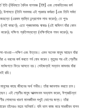
্তে ইতি (বিধিমতে বৈদিক যাগযজ্ঞ [ইষ্ট] এবং লোকহিতকর কর্ম
); উপাসতে (তিনি সবসময় এই প্রকার কর্মরত [এবং তিনি সর্বদা
িজয়ন্তে (এরকম ব্যক্তি চন্দ্রলোক লাভ করেন); তে পুনঃ
 (সেই কারণে); এতে প্ৰজাকামাঃ ঋষয়ঃ (এই ঋষিগণ যাঁরা কোন
ন করেন); দক্ষিণং প্রতিপদ্যন্তে (দক্ষিণদিকে গমন করেন); যঃ
।
াঁর আসা-যাওয়া—দক্ষিণ এবং উত্তর। এমন অনেক মানুষ আছেন যাঁরা
তাঁরা এ ধরনের কর্ম করতে গর্ব বোধ করেন। মৃত্যুর পর এই শ্রেণীর
এই মর্তজগতে ফিরে আসতে হয়। সেইজন্যই সন্তান কামনায় যাঁরা
থই রয়ি।
ীর মানুষের কাছে জীবনের অর্থ গভীর। তাঁরা জ্ঞানলাভ করতে চান।
েছেন। এই শ্রেণীর মানুষ আত্মসংযম অভ্যাস করেন, ঈশ্বরচিন্তা
েণীর লোকদের ধারণা মানবজীবন শুধুই ভোগের জন্য। তাঁরা
রেন তাঁদেরও মৃত্যু অনিবার্য। যদি ভাল কাজ করে সাধুজীবন যাপন