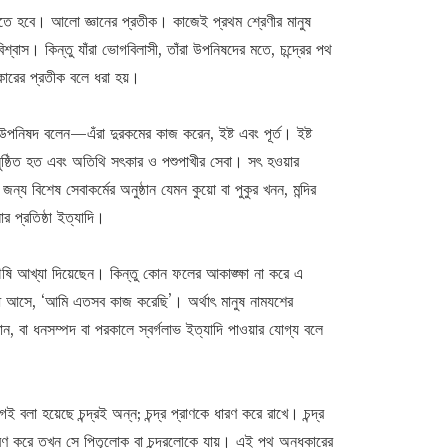
হণ করতে হবে। আলো জ্ঞানের প্রতীক। কাজেই প্রথম শ্রেণীর মানুষ
বিশ্বাস। কিন্তু যাঁরা ভোগবিলাসী, তাঁরা উপনিষদের মতে, চন্দ্রের পথ
ারের প্রতীক বলে ধরা হয়।
উপনিষদ বলেন—এঁরা দুরকমের কাজ করেন, ইষ্ট এবং পূর্ত। ইষ্ট
 অনুষ্ঠিত হত এবং অতিথি সৎকার ও পশুপাখীর সেবা। সৎ হওয়ার
ন্য বিশেষ সেবাকর্মের অনুষ্ঠান যেমন কুয়ো বা পুকুর খনন, মন্দির
ার প্রতিষ্ঠা ইত্যাদি।
ষি আখ্যা দিয়েছেন। কিন্তু কোন ফলের আকাঙ্ক্ষা না করে এ
বোধ আসে, ‘আমি এতসব কাজ করেছি’। অর্থাৎ মানুষ নামযশের
, বা ধনসম্পদ বা পরকালে স্বর্গলাভ ইত্যাদি পাওয়ার যোগ্য বলে
বলা হয়েছে চন্দ্রই অন্ন; চন্দ্র প্রাণকে ধারণ করে রাখে। চন্দ্র
সরণ করে তখন সে পিতৃলোক বা চন্দ্রলোকে যায়। এই পথ অন্ধকারের