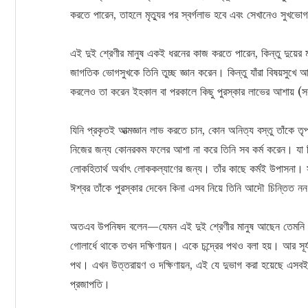
করতে পারেন, তাহলে মৃত্যুর পর স্বর্গলাভ হবে এবং সেখানেও সুখভ
এই দুই শ্রেণীর মানুষ একই ধরনের কাজ করতে পারেন, কিন্তু দুয়ের মধ
জাগতিক ভোগসুখকে তিনি তুচ্ছ জ্ঞান করেন। কিন্তু যাঁরা বিষয়সুখে আস
করলেও তা করেন ইহকাল বা পরকালে কিছু পুরস্কার লাভের আশায় (স
যিনি প্রকৃতই আত্মজ্ঞান লাভ করতে চান, কোন অনিত্য বস্তু তাঁকে ত
নিজের জন্য কোনরকম ফলের আশা না করে তিনি সব কর্ম করেন। যা কিছু
লোকহিতার্থ অর্থাৎ লোককল্যাণের জন্য। তাঁর কাছে কর্মই উপাসনা। স
ঈশ্বর তাঁকে পুরস্কার দেবেন কিনা এসব নিয়ে তিনি আদৌ চিন্তি
অতএব উপনিষদ বলেন—যেমন এই দুই শ্রেণীর মানুষ আছেন তেমনি পথও 
গোলার্ধে থাকে তখন দক্ষিণায়ন। একে চন্দ্রের পথও বলা হয়। আর সূ
পথ। এখন উত্তরায়ণ ও দক্ষিণায়ন, এই যে দুভাগ করা হয়েছে এস
প্রজাপতি।