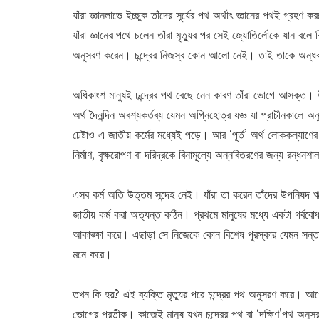
যাঁরা জ্ঞানলাভে ইচ্ছুক তাঁদের সূর্যের পথ অর্থাৎ জ্ঞানের পথই গ্র
যাঁরা জ্ঞানের পথে চলেন তাঁরা মৃত্যুর পর সেই জ্যোতির্লোকে যান বলে 
অনুসরণ করেন। চন্দ্রের নিজস্ব কোন আলো নেই। তাই তাকে অন্ধক
অধিকাংশ মানুষই চন্দ্রের পথ বেছে নেন কারণ তাঁরা ভোগে আসক্ত। 
অর্থ দৈনন্দিন অবশ্যকর্তব্য যেমন অগ্নিহোত্র যজ্ঞ যা প্রাচীনকালে
চেষ্টাও এ জাতীয় কর্মের মধ্যেই পড়ে। আর ‘পূর্ত’ অর্থ লোককল্যাণের জ
নির্মাণ, বৃক্ষরোপণ বা দরিদ্রকে বিনামূল্যে অন্নবিতরণের জন্য রন্ধনশাল
এসব কর্ম অতি উত্তম সন্দেহ নেই। যাঁরা তা করেন তাঁদের উপনিষদ ঋ
জাতীয় কর্ম করা অত্যন্ত কঠিন। প্রথমে মানুষের মধ্যে একটা গর্ব
আকাঙ্ক্ষা করে। এছাড়া সে নিজেকে কোন বিশেষ পুরস্কার যেমন সন্তান
মনে করে।
তখন কি হয়? এই ব্যক্তি মৃত্যুর পরে চন্দ্রের পথ অনুসরণ করে। আগেই 
ভোগের প্রতীক। কাজেই মানুষ যখন চন্দ্রের পথ বা ‘দক্ষিণ’পথ অনু