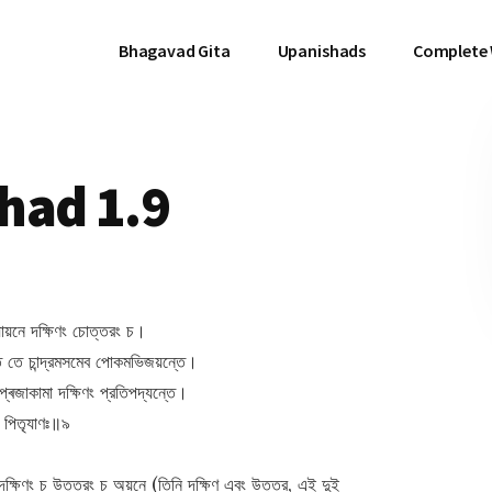
Bhagavad Gita
Upanishads
Complete
had 1.9
ায়নে দক্ষিণং চোত্তরং চ।
সতে তে চান্দ্রমসমেব পোকমভিজয়ন্তে।
প্ৰজাকামা দক্ষিণং প্রতিপদ্যন্তে।
যঃ পিতৃযাণঃ॥৯
 দক্ষিণং চ উত্তরং চ অয়নে (তিনি দক্ষিণ এবং উত্তর, এই দুই