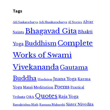
Tags
Alvar
Adi Shankaracharya
Adi Sankaracharya
AI Stories
Bhagavad Gita
Bhakti
Saints
Complete
Buddhism
Yoga
Works of Swami
Vivekananda
Gautama
Buddha
Jnana Yoga
Karma
Hinduism
Poems
Yoga
Meditation
Mataji
Practical
Quotes
Raja Yoga
Vedanta
Q&A
Sister Nivedita
Ramana Maharshi
Ramakrishna Math