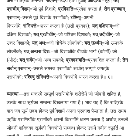
अथ=
रात्रिके अनन्तर;
उदयन्=
उदय होता हुआ;
आदित्य:=
सूर्य;
यत्
प्राचीम् दिशम्=
जो पूर्व दिशामें;
प्रविशति=
प्रवेश करता है;
तेन प्राच्यान्
प्राणान्=
उससे पूर्व दिशाके प्राणोंको;
रश्मिषु=
अपनी
किरणोंमें;
संनिधत्ते=
धारण करता है (उसी प्रकार);
यत् दक्षिणाम्=
जो
दक्षिण दिशाको;
यत् प्रतीचीम्=
जो पश्चिम दिशाको;
यत् उदीचीम्=
जो
उत्तर दिशाको;
यत् अध:=
जो नीचेके लोकोंको;
यत् ऊर्ध्वम्=
जो ऊपरके
लोकोंको;
यत् अन्तरा दिश:=
जो दिशाओंके बीचके भागों (कोणों) को
(और);
यत् सर्वम्=
जो अन्य सबको;
प्रकाशयति=
प्रकाशित करता है;
तेन
सर्वान् प्राणान्=
उससे समस्त प्राणोंको अर्थात् सम्पूर्ण जगत‍्के
प्राणोंको;
रश्मिषु संनिधत्ते=
अपनी किरणोंमें धारण करता है॥ ६॥
व्याख्या—
इस मन्त्रमें सम्पूर्ण प्राणियोंके शरीरोंमें जो जीवनी शक्ति है,
उसके साथ सूर्यका सम्बन्ध दिखलाया गया है। भाव यह है कि रात्रिके
बाद जब सूर्य उदय होकर पूर्वदिशामें अपना प्रकाश फैलाता है, उस समय
वहाँके प्राणियोंके प्राणोंको अपनी किरणोंमें धारण करता है अर्थात् उनकी
जीवनी शक्तिका सूर्यकी किरणोंसे सम्बन्ध होकर उसमें नवीन स्फूर्ति आ