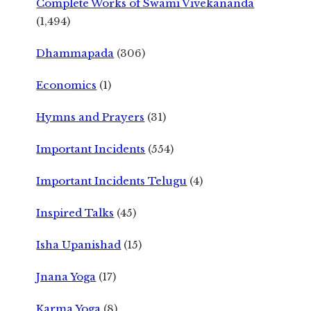
Complete Works of Swami Vivekananda
(1,494)
Dhammapada
(306)
Economics
(1)
Hymns and Prayers
(31)
Important Incidents
(554)
Important Incidents Telugu
(4)
Inspired Talks
(45)
Isha Upanishad
(15)
Jnana Yoga
(17)
Karma Yoga
(8)