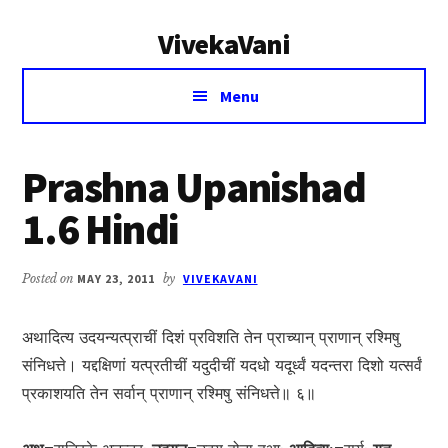
Additional
Skip
Skip
VivekaVani
to
to
menu
main
primary
Voice
content
sidebar
Menu
of
Vivekananda
Prashna Upanishad
1.6 Hindi
Posted on
MAY 23, 2011
by
VIVEKAVANI
अथादित्य उदयन्यत्प्राचीं दिशं प्रविशति तेन प्राच्यान् प्राणान् रश्मिषु
संनिधत्ते। यद्दक्षिणां यत्प्रतीचीं यदुदीचीं यदधो यदूर्ध्वं यदन्तरा दिशो यत्सर्वं
प्रकाशयति तेन सर्वान् प्राणान् रश्मिषु संनिधत्ते॥ ६॥