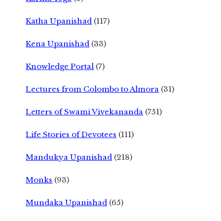
Katha Upanishad
(117)
Kena Upanishad
(33)
Knowledge Portal
(7)
Lectures from Colombo to Almora
(31)
Letters of Swami Vivekananda
(751)
Life Stories of Devotees
(111)
Mandukya Upanishad
(218)
Monks
(93)
Mundaka Upanishad
(65)