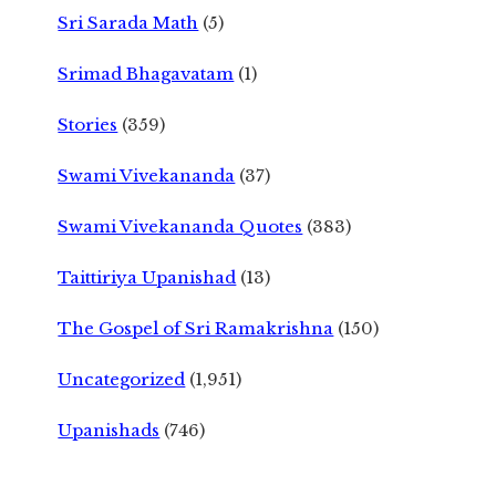
Sri Sarada Math
(5)
Srimad Bhagavatam
(1)
Stories
(359)
Swami Vivekananda
(37)
Swami Vivekananda Quotes
(383)
Taittiriya Upanishad
(13)
The Gospel of Sri Ramakrishna
(150)
Uncategorized
(1,951)
Upanishads
(746)