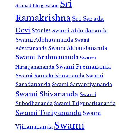
Sri
Srimad Bhagavatam
Ramakrishna
Sri Sarada
Devi
Stories
Swami Abhedananda
Swami Adbhutananda
Swami
Swami Akhandananda
Advaitananda
Swami Brahmananda
Swami
Swami Premananda
Niranjanananda
Swami Ramakrishnananda
Swami
Saradananda
Swami Sarvapriyananda
Swami Shivananda
Swami
Subodhananda
Swami Trigunatitananda
Swami Turiyananda
Swami
Swami
Vijnanananda