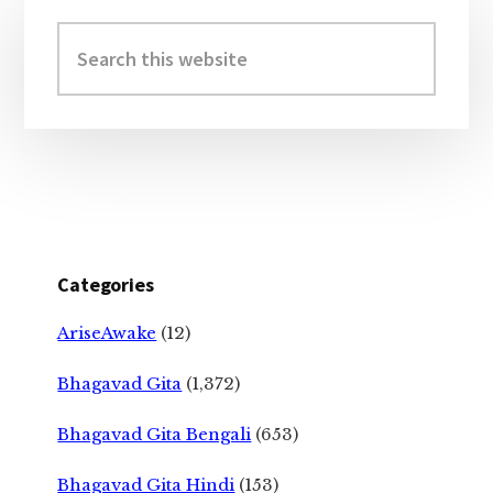
Primary
Sidebar
Search
this
website
Categories
AriseAwake
(12)
Bhagavad Gita
(1,372)
Bhagavad Gita Bengali
(653)
Bhagavad Gita Hindi
(153)