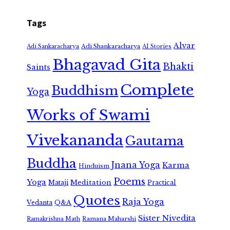
Tags
Alvar
Adi Shankaracharya
Adi Sankaracharya
AI Stories
Bhagavad Gita
Bhakti
Saints
Complete
Buddhism
Yoga
Works of Swami
Vivekananda
Gautama
Buddha
Jnana Yoga
Karma
Hinduism
Poems
Yoga
Meditation
Mataji
Practical
Quotes
Raja Yoga
Vedanta
Q&A
Sister Nivedita
Ramana Maharshi
Ramakrishna Math