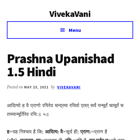
Additional
Skip
Skip
VivekaVani
to
to
menu
main
primary
Voice
content
sidebar
Menu
of
Vivekananda
Prashna Upanishad
1.5 Hindi
Posted on
MAY 23, 2011
by
VIVEKAVANI
आदित्यो ह वै प्राणो रयिरेव चन्द्रमा रयिर्वा एतत् सर्वं यन्मूर्तं चामूर्तं च
तस्मान्मूर्तिरेव रयि:॥ ५॥
ह=
यह निश्चय है कि;
आदित्य: वै=
सूर्य ही;
प्राण:=
प्राण है