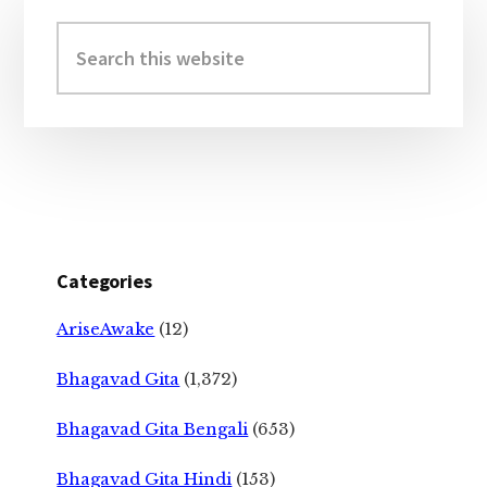
Primary
Sidebar
Search
this
website
Categories
AriseAwake
(12)
Bhagavad Gita
(1,372)
Bhagavad Gita Bengali
(653)
Bhagavad Gita Hindi
(153)