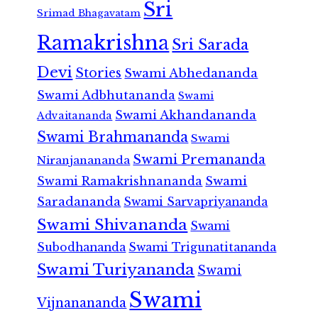
Sri
Srimad Bhagavatam
Ramakrishna
Sri Sarada
Devi
Stories
Swami Abhedananda
Swami Adbhutananda
Swami
Swami Akhandananda
Advaitananda
Swami Brahmananda
Swami
Swami Premananda
Niranjanananda
Swami Ramakrishnananda
Swami
Saradananda
Swami Sarvapriyananda
Swami Shivananda
Swami
Subodhananda
Swami Trigunatitananda
Swami Turiyananda
Swami
Swami
Vijnanananda