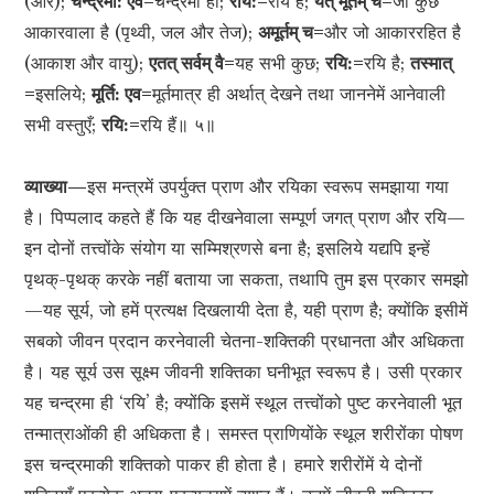
(और);
चन्द्रमा: एव=
चन्द्रमा ही;
रयि:=
रयि है;
यत् मूर्तम् च=
जो कुछ
आकारवाला है (पृथ्वी, जल और तेज);
अमूर्तम् च=
और जो आकाररहित है
(आकाश और वायु);
एतत् सर्वम् वै=
यह सभी कुछ;
रयि:=
रयि है;
तस्मात्
=
इसलिये;
मूर्ति: एव=
मूर्तमात्र ही अर्थात् देखने तथा जाननेमें आनेवाली
सभी वस्तुएँ;
रयि:=
रयि हैं॥ ५॥
व्याख्या—
इस मन्त्रमें उपर्युक्त प्राण और रयिका स्वरूप समझाया गया
है। पिप्पलाद कहते हैं कि यह दीखनेवाला सम्पूर्ण जगत् प्राण और रयि—
इन दोनों तत्त्वोंके संयोग या सम्मिश्रणसे बना है; इसलिये यद्यपि इन्हें
पृथक्-पृथक् करके नहीं बताया जा सकता, तथापि तुम इस प्रकार समझो
—यह सूर्य, जो हमें प्रत्यक्ष दिखलायी देता है, यही प्राण है; क्योंकि इसीमें
सबको जीवन प्रदान करनेवाली चेतना-शक्तिकी प्रधानता और अधिकता
है। यह सूर्य उस सूक्ष्म जीवनी शक्तिका घनीभूत स्वरूप है। उसी प्रकार
यह चन्द्रमा ही ‘रयि’ है; क्योंकि इसमें स्थूल तत्त्वोंको पुष्ट करनेवाली भूत
तन्मात्राओंकी ही अधिकता है। समस्त प्राणियोंके स्थूल शरीरोंका पोषण
इस चन्द्रमाकी शक्तिको पाकर ही होता है। हमारे शरीरोंमें ये दोनों