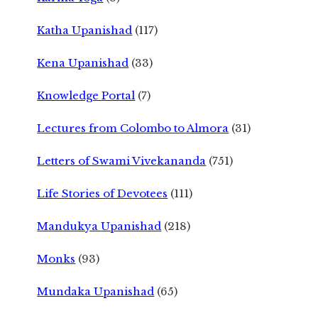
Katha Upanishad
(117)
Kena Upanishad
(33)
Knowledge Portal
(7)
Lectures from Colombo to Almora
(31)
Letters of Swami Vivekananda
(751)
Life Stories of Devotees
(111)
Mandukya Upanishad
(218)
Monks
(93)
Mundaka Upanishad
(65)