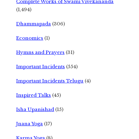
Complete Works of Swami Vivekananda
(1,494)
Dhammapada
(306)
Economics
(1)
Hymns and Prayers
(31)
Important Incidents
(554)
Important Incidents Telugu
(4)
Inspired Talks
(45)
Isha Upanishad
(15)
Jnana Yoga
(17)
Karma Yoga
(8)