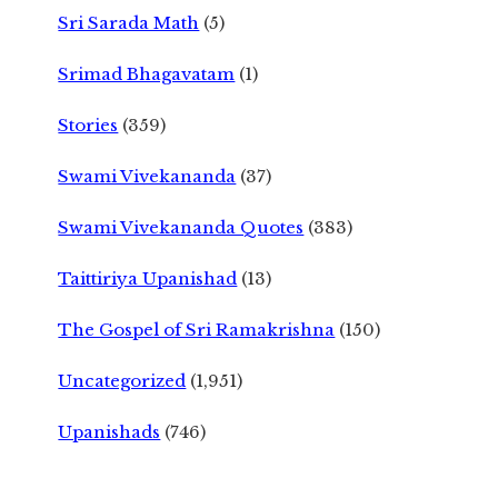
Sri Sarada Math
(5)
Srimad Bhagavatam
(1)
Stories
(359)
Swami Vivekananda
(37)
Swami Vivekananda Quotes
(383)
Taittiriya Upanishad
(13)
The Gospel of Sri Ramakrishna
(150)
Uncategorized
(1,951)
Upanishads
(746)