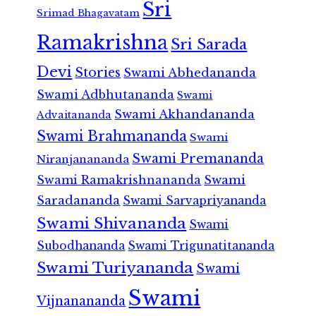
Sri
Srimad Bhagavatam
Ramakrishna
Sri Sarada
Devi
Stories
Swami Abhedananda
Swami Adbhutananda
Swami
Swami Akhandananda
Advaitananda
Swami Brahmananda
Swami
Swami Premananda
Niranjanananda
Swami Ramakrishnananda
Swami
Saradananda
Swami Sarvapriyananda
Swami Shivananda
Swami
Subodhananda
Swami Trigunatitananda
Swami Turiyananda
Swami
Swami
Vijnanananda