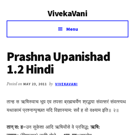
Additional
Skip
Skip
VivekaVani
to
to
menu
main
primary
Voice
content
sidebar
Menu
of
Vivekananda
Prashna Upanishad
1.2 Hindi
Posted on
MAY 23, 2011
by
VIVEKAVANI
तान्ह स ऋषिरुवाच भूय एव तपसा ब्रह्मचर्येण श्रद्धया संवत्सरं संवत्स्यथ
यथाकामं प्रश्नान्पृच्छत यदि विज्ञास्याम: सर्वं ह वो वक्ष्याम इति॥ २॥
तान् स: ह=
उन सुकेशा आदि ऋषियोंसे वे प्रसिद्ध;
ऋषि: