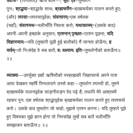
उवाच=
(पिप्पलाद) ऋषि बोले—;
भूय: एव=
तुमलोग
पुन:;
श्रद्धया=
श्रद्धाके साथ;
ब्रह्मचर्येण=
ब्रह्मचर्यका पालन करते हुए;
(और)
तपसा=
तपस्यापूर्वक;
संवत्सरम्=
एक वर्षतक
(यहाँ);
संवत्स्यथ=
भलीभाँति निवास करो;
यथाकामम्=
(उसके बाद)
अपनी-अपनी इच्छाके अनुसार;
प्रश्नान् पृच्छत=
प्रश्न पूछना;
यदि
विज्ञास्याम:=
यदि (तुम्हारी पूछी हुई बातोंको) मैं जानता होऊँगा;
ह
सर्वम्=
तो नि:संदेह वे सब बातें;
व: वक्ष्याम: इति=
तुमलोगोंको बताऊँगा॥
२॥
व्याख्या—
उपर्युक्त छहों ऋषियोंको परब्रह्मकी जिज्ञासासे अपने पास
आया देखकर महर्षि पिप्पलादने उनसे कहा—तुमलोग तपस्वी हो, तुमने
ब्रह्मचर्यके पालनपूर्वक साङ्गोंपाङ्ग वेद पढ़े हैं; तथापि मेरे आश्रममें
रहकर पुन: एक वर्षतक श्रद्धापूर्वक ब्रह्मचर्यका पालन करते हुए तपश्चर्या
करो। उसके बाद तुमलोग जो चाहो, मुझसे प्रश्न करना। यदि तुम्हारे पूछे
हुए विषयका मुझे ज्ञान होगा तो निस्संदेह तुम्हें सब बातें भलीभाँति
समझाकर बताऊँगा॥ २॥