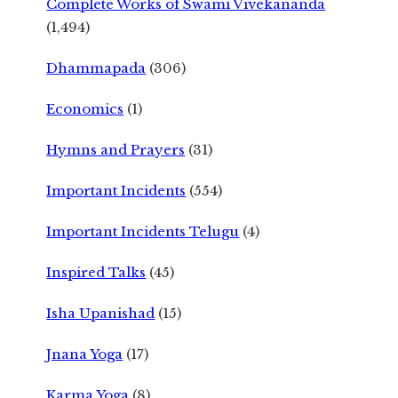
Complete Works of Swami Vivekananda
(1,494)
Dhammapada
(306)
Economics
(1)
Hymns and Prayers
(31)
Important Incidents
(554)
Important Incidents Telugu
(4)
Inspired Talks
(45)
Isha Upanishad
(15)
Jnana Yoga
(17)
Karma Yoga
(8)