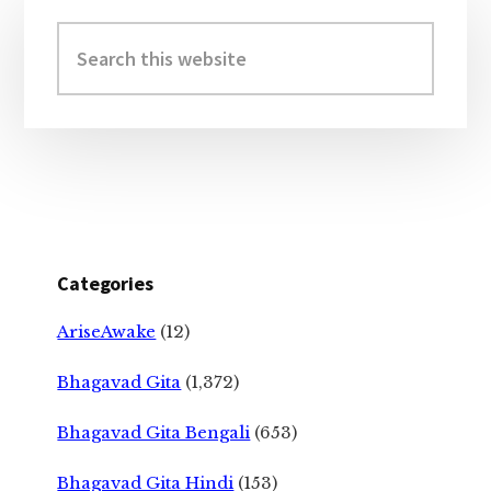
Primary
Sidebar
Search
this
website
Categories
AriseAwake
(12)
Bhagavad Gita
(1,372)
Bhagavad Gita Bengali
(653)
Bhagavad Gita Hindi
(153)