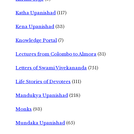
Katha Upanishad
(117)
Kena Upanishad
(33)
Knowledge Portal
(7)
Lectures from Colombo to Almora
(31)
Letters of Swami Vivekananda
(751)
Life Stories of Devotees
(111)
Mandukya Upanishad
(218)
Monks
(93)
Mundaka Upanishad
(65)