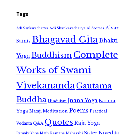
Tags
Alvar
Adi Shankaracharya
Adi Sankaracharya
AI Stories
Bhagavad Gita
Bhakti
Saints
Complete
Buddhism
Yoga
Works of Swami
Vivekananda
Gautama
Buddha
Jnana Yoga
Karma
Hinduism
Poems
Yoga
Meditation
Mataji
Practical
Quotes
Raja Yoga
Vedanta
Q&A
Sister Nivedita
Ramana Maharshi
Ramakrishna Math