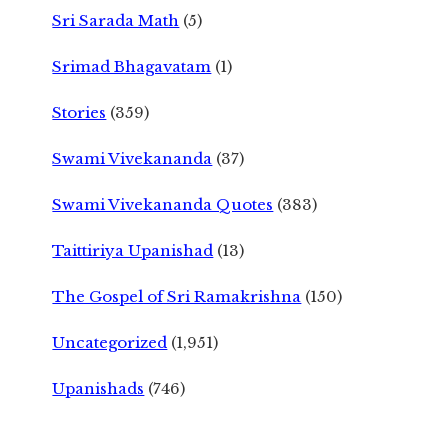
Sri Sarada Math
(5)
Srimad Bhagavatam
(1)
Stories
(359)
Swami Vivekananda
(37)
Swami Vivekananda Quotes
(383)
Taittiriya Upanishad
(13)
The Gospel of Sri Ramakrishna
(150)
Uncategorized
(1,951)
Upanishads
(746)