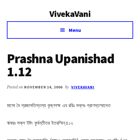
Additional
Skip
Skip
VivekaVani
to
to
menu
main
primary
Voice
content
sidebar
Menu
of
Vivekananda
Prashna Upanishad
1.12
Posted on
NOVEMBER 14, 2006
by
VIVEKAVANI
মাসো বৈ প্রজাপতিস্তস্য কৃষ্ণপক্ষ এব রয়িঃ শুক্লঃ প্রাণস্তস্মাদেত
ঋষয়ঃ শুক্ল ইষ্টং কুর্বন্তীতর ইতরস্মিন্‌॥১২