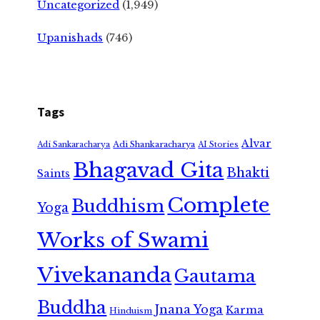
Uncategorized
(1,949)
Upanishads
(746)
Tags
Alvar
Adi Shankaracharya
Adi Sankaracharya
AI Stories
Bhagavad Gita
Bhakti
Saints
Complete
Buddhism
Yoga
Works of Swami
Vivekananda
Gautama
Buddha
Jnana Yoga
Karma
Hinduism