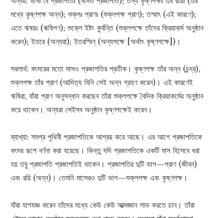
অন্বয়: মাসঃ বৈ প্রজাপতিঃ (মাসও প্রজাপতি); তস্য কৃষ্ণপক্ষঃ এব রয়িঃ (এর
মধ্যে কৃষ্ণপক্ষ অন্ন); শুক্লঃ প্রাণঃ (শুক্লপক্ষ প্রাণ); তস্মাৎ (এই কারণে);
এতে ঋষয়ঃ (ঋষিগণ); শুক্লে ইষ্টং কুর্বন্তি (শুক্লপক্ষে তাঁদের ক্রিয়াকর্ম অনুষ্ঠান
করেন); ইতরে (অন্যরা); ইতরস্মিন্ (অন্যপক্ষে [অর্থাৎ কৃষ্ণপক্ষে])।
সরলার্থ: বৎসরের মতো মাসও প্রজাপতির প্রতীক। কৃষ্ণপক্ষ তাঁর অন্ন (চন্দ্র),
শুক্লপক্ষ তাঁর প্রাণ (আদিত্য যিনি সেই অন্ন গ্রহণ করেন)। এই কারণেই
ঋষিরা, যাঁরা প্রাণ অনুসন্ধান করছেন তাঁরা শুক্লপক্ষে বৈদিক ক্রিয়াকর্মের অনুষ্ঠান
করে থাকেন। অন্যরা সেইসব অনুষ্ঠান কৃষ্ণপক্ষেই করেন।
ব্যাখ্যা: সমগ্র পৃথিবী প্রজাপতিকে আশ্রয় করে আছে। এর আগে প্রজাপতিকে
বৎসর রূপে বর্ণনা করা হয়েছে। কিন্তু যদি প্রজাপতিকে একটি মাস হিসেবে ধরা
হয় তবু প্রজাপতি প্রজাপতিই থাকেন। প্রজাপতির দুটি ভাগ—প্রাণ (জীবন)
এবং রয়ি (অন্ন)। তেমনি মাসেরও দুটি ভাগ—শুক্লপক্ষ এবং কৃষ্ণপক্ষ।
যাঁরা যাগযজ্ঞ করেন তাঁদের মধ্যে কেউ কেউ আত্মজ্ঞান লাভ করতে চান। তাঁরা