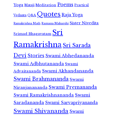
Poems
Yoga
Meditation
Mataji
Practical
Quotes
Raja Yoga
Vedanta
Q&A
Sister Nivedita
Ramana Maharshi
Ramakrishna Math
Sri
Srimad Bhagavatam
Ramakrishna
Sri Sarada
Devi
Stories
Swami Abhedananda
Swami Adbhutananda
Swami
Swami Akhandananda
Advaitananda
Swami Brahmananda
Swami
Swami Premananda
Niranjanananda
Swami Ramakrishnananda
Swami
Saradananda
Swami Sarvapriyananda
Swami Shivananda
Swami