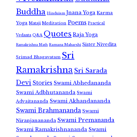
Buddha
Jnana Yoga
Karma
Hinduism
Poems
Yoga
Meditation
Mataji
Practical
Quotes
Raja Yoga
Vedanta
Q&A
Sister Nivedita
Ramana Maharshi
Ramakrishna Math
Sri
Srimad Bhagavatam
Ramakrishna
Sri Sarada
Devi
Stories
Swami Abhedananda
Swami Adbhutananda
Swami
Swami Akhandananda
Advaitananda
Swami Brahmananda
Swami
Swami Premananda
Niranjanananda
Swami Ramakrishnananda
Swami