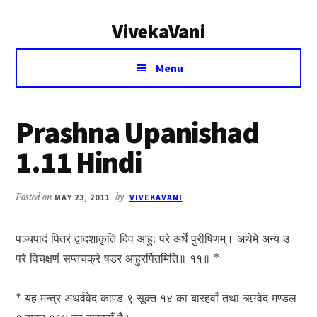
Additional
Skip
Skip
VivekaVani
to
to
menu
main
primary
Voice
content
sidebar
Menu
of
Vivekananda
Prashna Upanishad
1.11 Hindi
Posted on
MAY 23, 2011
by
VIVEKAVANI
पञ्चपादं पितरं द्वादशाकृतिं दिव आहु: परे अर्धे पुरीषिणम्। अथेमे अन्य उ
परे विचक्षणं सप्तचक्रे षडर आहुरर्पितमिति॥ ११॥ *
* यह मन्त्र अथर्ववेद काण्ड ९ सूक्त १४ का बारहवाँ तथा ऋग्वेद मण्डल