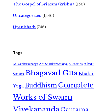
The Gospel of Sri Ramakrishna
(150)
Uncategorized
(1,951)
Upanishads
(746)
Tags
Alvar
Adi Shankaracharya
Adi Sankaracharya
AI Stories
Bhagavad Gita
Bhakti
Saints
Complete
Buddhism
Yoga
Works of Swami
Vivekananda
Gautama