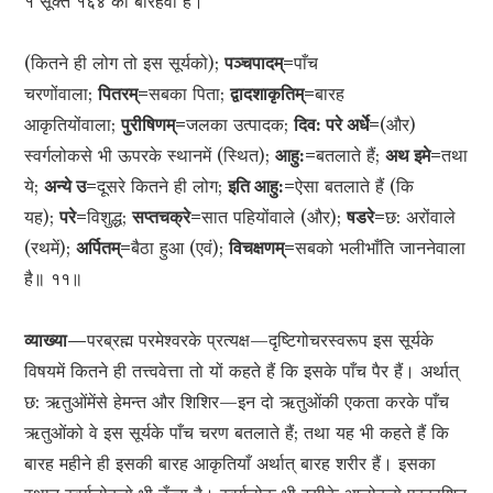
१ सूक्त १६४ का बारहवाँ है।
(कितने ही लोग तो इस सूर्यको);
पञ्चपादम्=
पाँच
चरणोंवाला;
पितरम्=
सबका पिता;
द्वादशाकृतिम्=
बारह
आकृतियोंवाला;
पुरीषिणम्=
जलका उत्पादक;
दिव: परे अर्धे=
(और)
स्वर्गलोकसे भी ऊपरके स्थानमें (स्थित);
आहु:=
बतलाते हैं;
अथ इमे=
तथा
ये;
अन्ये उ=
दूसरे कितने ही लोग;
इति आहु:=
ऐसा बतलाते हैं (कि
यह);
परे=
विशुद्ध;
सप्तचक्रे=
सात पहियोंवाले (और);
षडरे=
छ: अरोंवाले
(रथमें);
अर्पितम्=
बैठा हुआ (एवं);
विचक्षणम्=
सबको भलीभाँति जाननेवाला
है॥ ११॥
व्याख्या—
परब्रह्म परमेश्वरके प्रत्यक्ष—दृष्टिगोचरस्वरूप इस सूर्यके
विषयमें कितने ही तत्त्ववेत्ता तो यों कहते हैं कि इसके पाँच पैर हैं। अर्थात्
छ: ऋतुओंमेंसे हेमन्त और शिशिर—इन दो ऋतुओंकी एकता करके पाँच
ऋतुओंको वे इस सूर्यके पाँच चरण बतलाते हैं; तथा यह भी कहते हैं कि
बारह महीने ही इसकी बारह आकृतियाँ अर्थात् बारह शरीर हैं। इसका