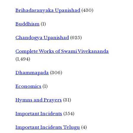
Brihadaranyaka Upanishad
(430)
Buddhism
(1)
Chandogya Upanishad
(625)
Complete Works of Swami Vivekananda
(1,494)
Dhammapada
(306)
Economics
(1)
Hymns and Prayers
(31)
Important Incidents
(554)
Important Incidents Telugu
(4)