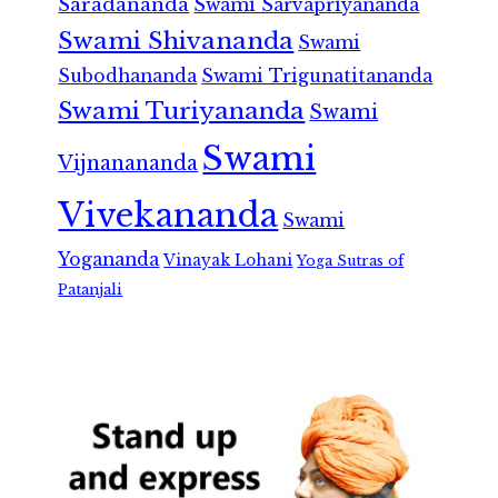
Saradananda
Swami Sarvapriyananda
Swami Shivananda
Swami
Subodhananda
Swami Trigunatitananda
Swami Turiyananda
Swami
Swami
Vijnanananda
Vivekananda
Swami
Yogananda
Vinayak Lohani
Yoga Sutras of
Patanjali