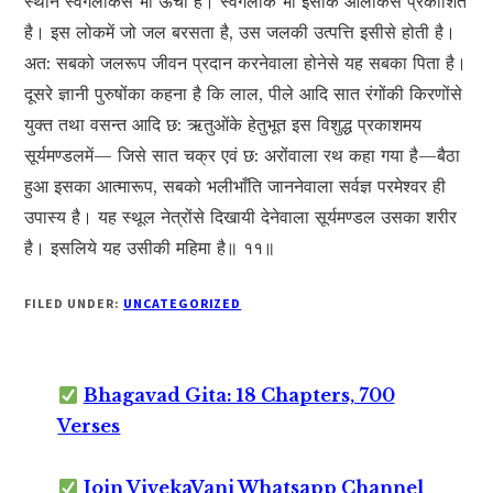
स्थान स्वर्गलोकसे भी ऊँचा है। स्वर्गलोक भी इसीके आलोकसे प्रकाशित
है। इस लोकमें जो जल बरसता है, उस जलकी उत्पत्ति इसीसे होती है।
अत: सबको जलरूप जीवन प्रदान करनेवाला होनेसे यह सबका पिता है।
दूसरे ज्ञानी पुरुषोंका कहना है कि लाल, पीले आदि सात रंगोंकी किरणोंसे
युक्त तथा वसन्त आदि छ: ऋतुओंके हेतुभूत इस विशुद्ध प्रकाशमय
सूर्यमण्डलमें— जिसे सात चक्र एवं छ: अरोंवाला रथ कहा गया है—बैठा
हुआ इसका आत्मारूप, सबको भलीभाँति जाननेवाला सर्वज्ञ परमेश्वर ही
उपास्य है। यह स्थूल नेत्रोंसे दिखायी देनेवाला सूर्यमण्डल उसका शरीर
है। इसलिये यह उसीकी महिमा है॥ ११॥
FILED UNDER:
UNCATEGORIZED
Bhagavad Gita: 18 Chapters, 700
Verses
Join VivekaVani Whatsapp Channel