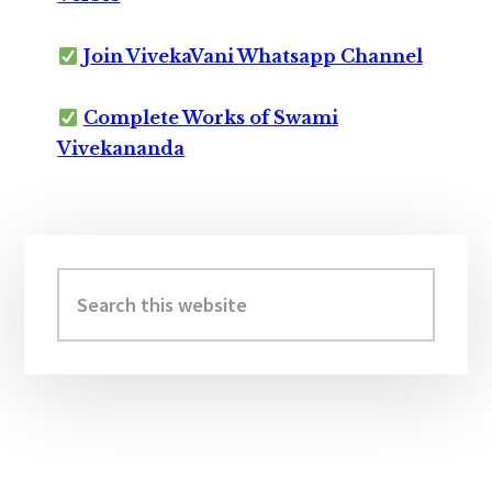
Join VivekaVani Whatsapp Channel
Complete Works of Swami
Vivekananda
Primary
Sidebar
Search
this
website