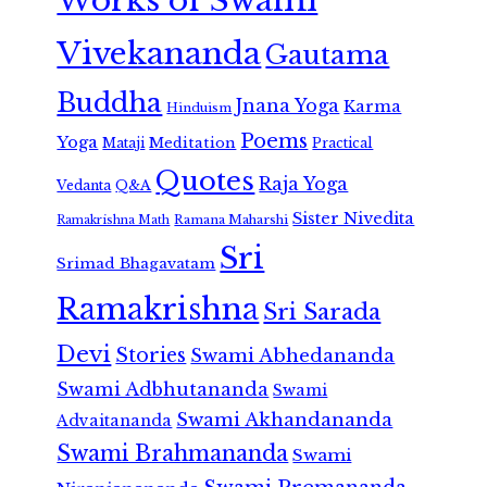
Works of Swami
Vivekananda
Gautama
Buddha
Jnana Yoga
Karma
Hinduism
Poems
Yoga
Meditation
Mataji
Practical
Quotes
Raja Yoga
Vedanta
Q&A
Sister Nivedita
Ramana Maharshi
Ramakrishna Math
Sri
Srimad Bhagavatam
Ramakrishna
Sri Sarada
Devi
Stories
Swami Abhedananda
Swami Adbhutananda
Swami
Swami Akhandananda
Advaitananda
Swami Brahmananda
Swami