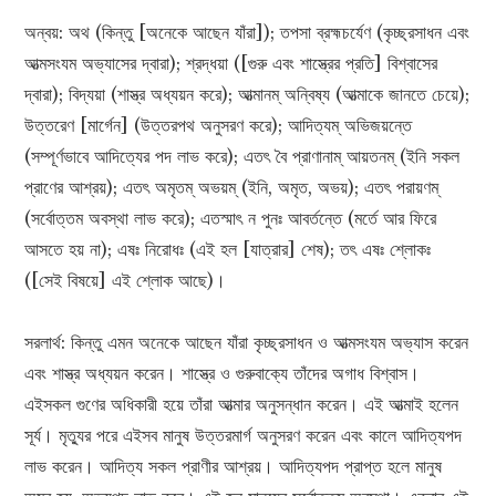
অন্বয়: অথ (কিন্তু [অনেকে আছেন যাঁরা]); তপসা ব্রহ্মচর্যেণ (কৃচ্ছ্রসাধন এবং
আত্মসংযম অভ্যাসের দ্বারা); শ্রদ্ধয়া ([গুরু এবং শাস্ত্রের প্রতি] বিশ্বাসের
দ্বারা); বিদ্যয়া (শাস্ত্র অধ্যয়ন করে); আত্মানম্ অন্বিষ্য (আত্মাকে জানতে চেয়ে);
উত্তরেণ [মার্গেন] (উত্তরপথ অনুসরণ করে); আদিত্যম্ অভিজয়ন্তে
(সম্পূর্ণভাবে আদিত্যের পদ লাভ করে); এতৎ বৈ প্রাণানাম্ আয়তনম্‌ (ইনি সকল
প্রাণের আশ্রয়); এতৎ অমৃতম্ অভয়ম্ (ইনি, অমৃত, অভয়); এতৎ পরায়ণম্
(সর্বোত্তম অবস্থা লাভ করে); এতস্মাৎ ন পুনঃ আবর্তন্তে (মর্তে আর ফিরে
আসতে হয় না); এষঃ নিরোধঃ (এই হল [যাত্রার] শেষ); তৎ এষঃ শ্লোকঃ
([সেই বিষয়ে] এই শ্লোক আছে)।
সরলার্থ: কিন্তু এমন অনেকে আছেন যাঁরা কৃচ্ছ্রসাধন ও আত্মসংযম অভ্যাস করেন
এবং শাস্ত্র অধ্যয়ন করেন। শাস্ত্রে ও গুরুবাক্যে তাঁদের অগাধ বিশ্বাস।
এইসকল গুণের অধিকারী হয়ে তাঁরা আত্মার অনুসন্ধান করেন। এই আত্মাই হলেন
সূর্য। মৃত্যুর পরে এইসব মানুষ উত্তরমার্গ অনুসরণ করেন এবং কালে আদিত্যপদ
লাভ করেন। আদিত্য সকল প্রাণীর আশ্রয়। আদিত্যপদ প্রাপ্ত হলে মানুষ