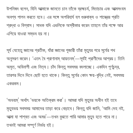
উপনিষদ বলেন, যিনি আত্মাকে জানতে চান তাঁকে ব্রহ্মচর্য, মিতাচার এবং আত্মসংযম
অবশ্য পালন করতে হবে। এর সঙ্গে অপরিহার্য হল গুরুবাক্য ও শাস্ত্রের প্রতি
শ্রদ্ধা ও বিশ্বাস। সাধক যদি এগুলিকে অস্বীকার করেন তাহলে তাঁর পক্ষে আর
এগিয়ে যাওয়া সম্ভব হয় না।
সূর্য যেহেতু জ্ঞানের প্রতীক, যাঁরা জ্ঞানের পূজারী তাঁরা মৃত্যুর পরে সূর্যের পথ
অনুসরণ করেন। ‘এতৎ বৈ প্রাণানাম্ আয়তনম্‌’—সূর্যই প্রাণীদের আশ্রয়। তিনি
অমৃত, অবিনাশী এবং নিত্য। চাঁদ কিন্তু সবসময় বদলাচ্ছে। একদিন পূর্ণচন্দ্র,
তারপর দিনে দিনে ছোট হতে থাকে। কিন্তু সূর্যের কোন ক্ষয়-বৃদ্ধি নেই, সবসময়
একরকম।
‘অভয়ম্‌’ অর্থাৎ ‘ভয়কে অতিক্রম করা’। আমরা যদি মৃত্যুর অধীন হই তবে
মৃত্যুভয় সবসময় আমাদের তাড়া করে বেড়াবে। কিন্তু যদি জানি, ‘আমি দেহ নই,
আত্মা যা শাশ্বত এবং অমর’—তখন বুঝতে পারি আমার মৃত্যু হতে পারে না।
তখনই আমরা সম্পূর্ণ নির্ভয় হই।