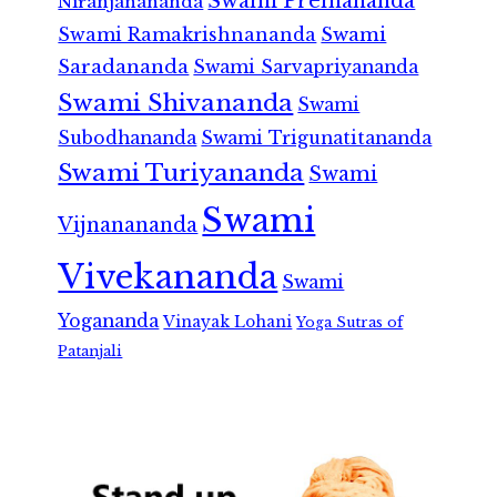
Swami Premananda
Niranjanananda
Swami Ramakrishnananda
Swami
Saradananda
Swami Sarvapriyananda
Swami Shivananda
Swami
Subodhananda
Swami Trigunatitananda
Swami Turiyananda
Swami
Swami
Vijnanananda
Vivekananda
Swami
Yogananda
Vinayak Lohani
Yoga Sutras of
Patanjali