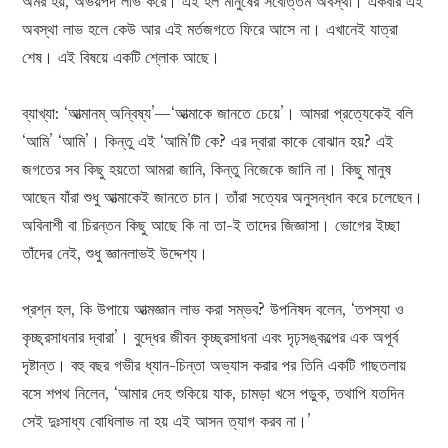
অমর হয়, অভয়পদ লাভ করে। এই হল মানুষের সর্বোত্তম অবস্থা। একবার এই
অবস্থা লাভ হলে কেউ আর এই মর্তজগতে ফিরে আসে না। এখানেই যাত্রা
শেষ। এই বিষয়ে একটি শ্লোক আছে।
ব্যাখ্যা: ‘আত্মানম্ অন্বিষ্য’—‘আত্মাকে জানতে চেয়ে’। আমরা প্রত্যেকেই বলি
‘আমি’ ‘আমি’। কিন্তু এই ‘আমি’টি কে? এর দ্বারা কাকে বোঝান হয়? এই
জগতের সব কিছু হয়তো আমরা জানি, কিন্তু নিজেকে জানি না। কিছু মানুষ
আছেন যাঁরা শুধু আত্মাকেই জানতে চান। তাঁরা সত্যের অনুসন্ধান করে চলেছেন।
অবিনাশী বা চিরন্তন কিছু আছে কি না তা-ই তাদের জিজ্ঞাসা। ভোগের ইচ্ছা
তাঁদের নেই, শুধু জ্ঞানলাভই উদ্দেশ্য।
প্রশ্ন হল, কি উপায়ে আত্মজ্ঞান লাভ করা সম্ভব? উপনিষদ বলেন, ‘তপস্যা ও
কৃচ্ছ্রসাধনার দ্বারা’। বুদ্ধের জীবন কৃচ্ছ্রসাধনা এবং দৃঢ়সঙ্কল্পের এক অপূর্ব
দৃষ্টান্ত। বহু বছর গভীর ধ্যান-চিন্তা অভ্যাস করার পর তিনি একটি গাছতলায়
বসে শপথ নিলেন, ‘আমার দেহ শুকিয়ে যাক, চামড়া খসে পড়ুক, তথাপি যতদিন
সেই দুঃসাধ্য বোধিলাভ না হয় এই আসন ত্যাগ করব না।’