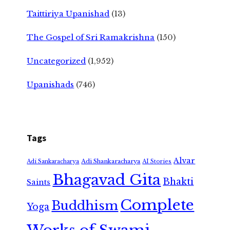
Taittiriya Upanishad
(13)
The Gospel of Sri Ramakrishna
(150)
Uncategorized
(1,952)
Upanishads
(746)
Tags
Alvar
Adi Shankaracharya
Adi Sankaracharya
AI Stories
Bhagavad Gita
Bhakti
Saints
Complete
Buddhism
Yoga