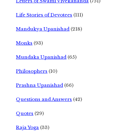
Letters of Swami Vivekananda
(751)
Life Stories of Devotees
(111)
Mandukya Upanishad
(218)
Monks
(93)
Mundaka Upanishad
(65)
Philosophers
(10)
Prashna Upanishad
(66)
Questions and Answers
(42)
Quotes
(29)
Raja Yoga
(33)