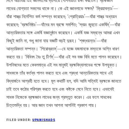
দিনে আচার্যরা এই জ্ঞানদানের ব্যাপারে গোপনীয়তা রক্ষা করতেন। ব্রহ্মজ্ঞান
লাভের যোগ্যতা সকলের থাকে না। কে এই জ্ঞানলাভে সক্ষম? ‘ক্রিয়াবন্তঃ’—
যাঁরা শাস্ত্র নির্দেশিত কর্ম সম্পন্ন করেছেন; ‘শ্রোত্রিয়াঃ’—যাঁরা শাস্ত্র অধ্যয়ন
করেছেন; ‘ব্রহ্মনিষ্ঠাঃ’—যাঁদের মন ব্রহ্মে সমর্পিত; ‘স্বয়ং জুহুতে একৰ্ষিম্‌’—যাঁরা
আন্তরিকতার সঙ্গে একৰ্ষি যজ্ঞানুষ্ঠান করেছেন। একৰ্ষি যজ্ঞ সম্বন্ধে আমরা এখন
কিছুই জানি না, শুধু জানা যায় যজ্ঞটি বড়ই দুরূহ। ‘শ্ৰদ্ধয়ন্তঃ’—যাঁরা
আন্তরিকতা সম্পন্ন। ‘শিরোব্রতম্‌’—যে যজ্ঞে যজমানকে মস্তকে অগ্নি ধারণ
করতে হয়। ‘বিধিবৎ যৈঃ তু চীর্ণম্‌’—যাঁরা এই সব যজ্ঞ বিধি মতে পালন করেছেন।
উপনিষদের মতে কেবলমাত্র এই সব মানুষই ব্রহ্মবিদ্যালাভের পক্ষে উপযুক্ত।
সাধককে তাঁর কর্তব্য পালন করতে হবে এবং শ্রদ্ধা আন্তরিকতার সাথে এই
বিদ্যার্জনে আগ্রহী হতে হবে। মূল কথাটি হল, যদি আমি সত্যিই ব্রহ্মকে জানতে
চাই তবে কঠোর পরিশ্রম করতে হবে এবং কষ্টকে মেনে নিতে হবে। এভাবেই
সাধক নিজেকে ব্রহ্মজ্ঞান লাভের জন্য প্রস্তুত করেন। এর ফলে সাধকের
চিত্তশুদ্ধি হয়। আর জ্ঞান তখন আপনা আপনিই প্রকাশ পায়।
FILED UNDER:
UPANISHADS