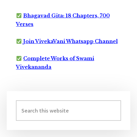
Bhagavad Gita: 18 Chapters, 700
Verses
Join VivekaVani Whatsapp Channel
Complete Works of Swami
Vivekananda
Primary
Sidebar
Search
this
website