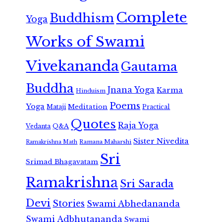
Complete
Buddhism
Yoga
Works of Swami
Vivekananda
Gautama
Buddha
Jnana Yoga
Karma
Hinduism
Poems
Yoga
Meditation
Mataji
Practical
Quotes
Raja Yoga
Vedanta
Q&A
Sister Nivedita
Ramana Maharshi
Ramakrishna Math
Sri
Srimad Bhagavatam
Ramakrishna
Sri Sarada
Devi
Stories
Swami Abhedananda
Swami Adbhutananda
Swami