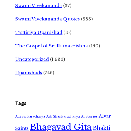
Swami Vivekananda
(37)
Swami Vivekananda Quotes
(383)
Taittiriya Upanishad
(13)
The Gospel of Sri Ramakrishna
(150)
Uncategorized
(1,936)
Upanishads
(746)
Tags
Alvar
Adi Shankaracharya
Adi Sankaracharya
AI Stories
Bhagavad Gita
Bhakti
Saints