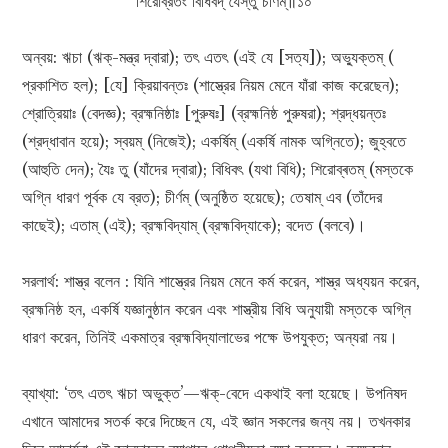
শিরোব্রতং বিধিবদ্‌ যৈস্তু চীর্ণম্‌॥১০
অন্বয়: ঋচা (ঋক্‌-মন্ত্র দ্বারা); তৎ এতৎ (এই যে [সত্য]); অভ্যুক্তম্‌ (
প্রকাশিত হল); [যে] ক্রিয়াবন্তঃ (শাস্ত্রের নিয়ম মেনে যাঁরা কাজ করেছেন);
শ্রোত্রিয়াঃ (বেদজ্ঞ); ব্রহ্মনিষ্ঠাঃ [পুরুষঃ] (ব্রহ্মনিষ্ঠ পুরুষরা); শ্রদ্ধয়ন্তঃ
(শ্রদ্ধাবান হয়ে); স্বয়ম্ (নিজেই); একৰ্ষিম্ (একর্ষি নামক অগ্নিতে); জুহ্বতে
(আহুতি দেন); যৈঃ তু (যাঁদের দ্বারা); বিধিবৎ (যথা বিধি); শিরোব্ৰতম্ (মস্তকে
অগ্নি ধারণ পূর্বক যে ব্রত); চীৰ্ণম্‌ (অনুষ্ঠিত হয়েছে); তেষাম্‌ এব (তাঁদের
কাছেই); এতাম্‌ (এই); ব্রহ্মবিদ্যাম্ (ব্রহ্মবিদ্যাকে); বদেত (বলবে)।
সরলার্থ: শাস্ত্র বলেন : যিনি শাস্ত্রের নিয়ম মেনে কর্ম করেন, শাস্ত্র অধ্যয়ন করেন,
ব্রহ্মনিষ্ঠ হন, একৰ্ষি যজ্ঞানুষ্ঠান করেন এবং শাস্ত্রীয় বিধি অনুযায়ী মস্তকে অগ্নি
ধারণ করেন, তিনিই একমাত্র ব্রহ্মবিদ্যালাভের পক্ষে উপযুক্ত; অন্যরা নয়।
ব্যাখ্যা: ‘তৎ এতৎ ঋচা অভুক্ত’—ঋক্‌-বেদে একথাই বলা হয়েছে। উপনিষদ
এখানে আমাদের সতর্ক করে দিচ্ছেন যে, এই জ্ঞান সকলের জন্য নয়। তখনকার