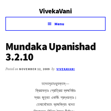
Additional
Skip
Skip
VivekaVani
to
to
menu
main
primary
Voice
content
sidebar
Menu
of
Vivekananda
Mundaka Upanishad
3.2.10
Posted on
NOVEMBER 12, 2009
by
VIVEKAVANI
তদেতদৃচাঽভ্যুক্তম্‌—
ক্রিয়াবন্তঃ শ্রোত্রিয়া ব্ৰহ্মনিষ্ঠাঃ
স্বয়ং জুহ্বত একৰ্ষিং শ্রদ্ধয়ন্তঃ।
তেষামেবৈতাং ব্রহ্মবিদ্যাং বদেত