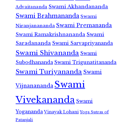
Swami Akhandananda
Advaitananda
Swami Brahmananda
Swami
Swami Premananda
Niranjanananda
Swami Ramakrishnananda
Swami
Saradananda
Swami Sarvapriyananda
Swami Shivananda
Swami
Subodhananda
Swami Trigunatitananda
Swami Turiyananda
Swami
Swami
Vijnanananda
Vivekananda
Swami
Yogananda
Vinayak Lohani
Yoga Sutras of
Patanjali