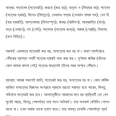
অন্বয়: সত্যমেব (সত্যেরই); জয়তে (জয় হয়); অনৃতং ন (মিথ্যার নয়); সত্যেন
(সত্যের দ্বারা); বিততঃ (বিস্তৃত); দেবযানঃ পন্থাঃ (দেবযান নামক পথ); যেন হি
(যার দ্বারাই); আপ্তকামাঃ (বিগতস্পৃহ); ঋষয়ঃ (ঋষিগণ); আক্রমন্তি (যান);
যত্র (যেখানে); তৎ (সেই); সত্যস্য (সত্যের মধ্যে); পরমম্‌ (শ্রেষ্ঠ); নিধানম্
(ফল নিহিত)।
সরলার্থ: একমাত্র সত্যেরই জয় হয়, অসত্যের জয় হয় না। কারণ স্বর্গদ্বারে
পৌঁছবার প্রশস্ত পথটি সত্যের দ্বারাই লাভ করা যায়। পূর্ণকাম ঋষিরা (যাঁদের
কোন কামনা বাসনা নেই) সত্যের মাধ্যমেই তাঁদের পরম লক্ষ্যে পৌঁছান।
ব্যাখ্যা: আমরা সকলেই জানি, সত্যেরই জয় হয়, অসত্যের হয় না। কোন ধার্মিক
ব্যক্তি অসত্যের বিরুদ্ধে সংগ্রামে প্রথমে হয়তো পরাস্ত হতে পারেন, কিন্তু
পরিণামে সত্যেরই জয় হবে। আপাতদৃষ্টিতে আমাদের মনে হয় ব্যক্তিটি তো বেশ
সুখেই আছে, কিন্তু শেষপর্যন্ত তার পতন অনিবার্য। তার অপকর্ম বেশিদিন গোপন
থাকে না। তখন সমাজ তাকে ত্যাগ করে। তার সমস্ত চালাকি শেষপর্যন্ত ব্যর্থ