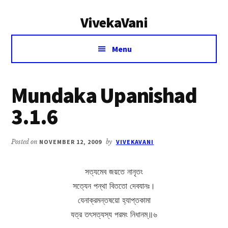
Additional
Skip
Skip
VivekaVani
to
to
menu
main
primary
Voice
content
sidebar
Menu
of
Vivekananda
Mundaka Upanishad
3.1.6
Posted on
NOVEMBER 12, 2009
by
VIVEKAVANI
সত্যমেব জয়তে নানৃতং
সত্যেন পন্থা বিততো দেবযানঃ।
যেনাক্রমন্তষয়ো হ্যাপ্তকামা
যত্র তৎসত্যস্য পরমং নিধানম্‌॥৬