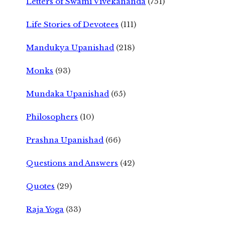
Letters of Swami Vivekananda
(751)
Life Stories of Devotees
(111)
Mandukya Upanishad
(218)
Monks
(93)
Mundaka Upanishad
(65)
Philosophers
(10)
Prashna Upanishad
(66)
Questions and Answers
(42)
Quotes
(29)
Raja Yoga
(33)