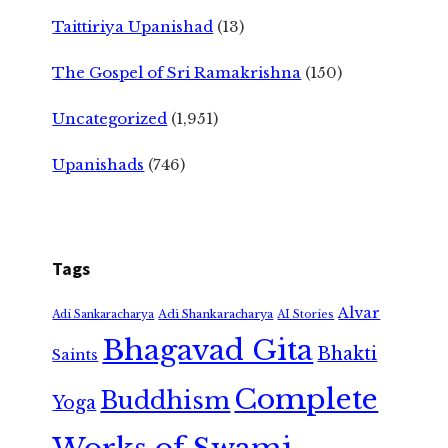
Taittiriya Upanishad
(13)
The Gospel of Sri Ramakrishna
(150)
Uncategorized
(1,951)
Upanishads
(746)
Tags
Alvar
Adi Shankaracharya
Adi Sankaracharya
AI Stories
Bhagavad Gita
Bhakti
Saints
Complete
Buddhism
Yoga