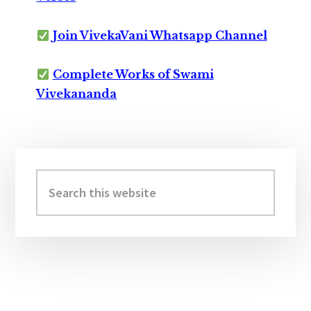
Join VivekaVani Whatsapp Channel
Complete Works of Swami
Vivekananda
Primary
Sidebar
Search
this
website