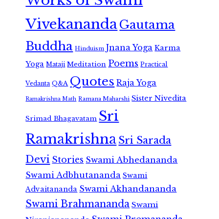
Works of Swami
Vivekananda
Gautama
Buddha
Jnana Yoga
Karma
Hinduism
Poems
Yoga
Meditation
Mataji
Practical
Quotes
Raja Yoga
Vedanta
Q&A
Sister Nivedita
Ramana Maharshi
Ramakrishna Math
Sri
Srimad Bhagavatam
Ramakrishna
Sri Sarada
Devi
Stories
Swami Abhedananda
Swami Adbhutananda
Swami
Swami Akhandananda
Advaitananda
Swami Brahmananda
Swami