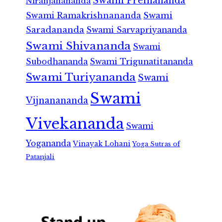
Swami Premananda
Niranjanananda
Swami Ramakrishnananda
Swami
Saradananda
Swami Sarvapriyananda
Swami Shivananda
Swami
Subodhananda
Swami Trigunatitananda
Swami Turiyananda
Swami
Swami
Vijnanananda
Vivekananda
Swami
Yogananda
Vinayak Lohani
Yoga Sutras of
Patanjali