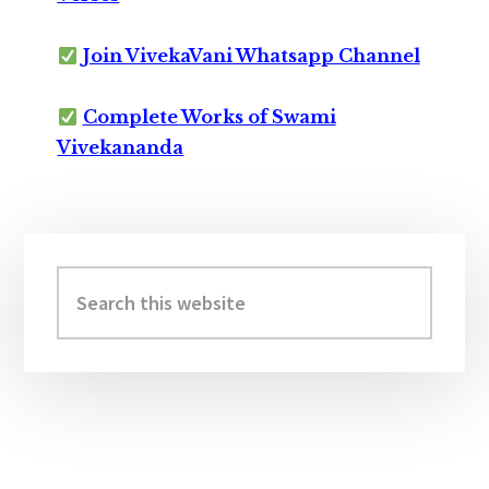
Join VivekaVani Whatsapp Channel
Complete Works of Swami
Vivekananda
Primary
Sidebar
Search
this
website