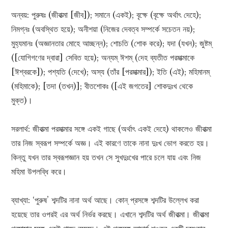
অন্বয়: পুরুষঃ (জীবাত্মা [জীব]); সমানে (একই); বৃক্ষে (বৃক্ষে অর্থাৎ দেহে);
নিমগ্নঃ (অবস্থিত হয়ে); অনীশয়া (নিজের দেবত্ব সম্পর্কে সচেতন নয়);
মুহ্যমানঃ (অজ্ঞানতার মোহে আচ্ছন্ন); শোচতি (শোক করে); যদা (যখন); জুষ্টম্‌
([যোগিগণের দ্বারা] সেবিত হয়ে); অন্যম্ ঈশম্ (দেহ ব্যতীত পরমাত্মাকে
[ঈশ্বরকে]); পশ্যতি (দেখে); অস্য (তাঁর [পরমাত্মার]); ইতি (এই); মহিমানম্‌
(মহিমাকে); [তদা (তখন)]; বীতশোকঃ ([এই জগতের] শোকদুঃখ থেকে
মুক্ত)।
সরলার্থ: জীবাত্মা পরমাত্মার সঙ্গে একই গাছে (অর্থাৎ একই দেহে) থাকলেও জীবাত্মা
তার নিজ স্বরূপ সম্পর্কে অজ্ঞ। এই কারণে তাকে নানা দুঃখ ভোগ করতে হয়।
কিন্তু যখন তার স্বরূপজ্ঞান হয় তখন সে সুখদুঃখের পারে চলে যায় এবং নিজ
মহিমা উপলব্ধি করে।
ব্যাখ্যা: ‘পুরুষ’ শব্দটির নানা অর্থ আছে। কোন্‌ প্রসঙ্গে শব্দটির উল্লেখ করা
হয়েছে তার ওপরই এর অর্থ নির্ভর করছে। এখানে শব্দটির অর্থ জীবাত্মা। জীবাত্মা