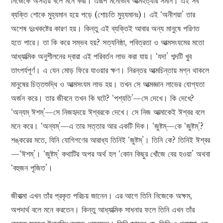
নিজেকে অসহায় বলে মনে করা। এরূপ মনোভাব আত্মহত্যার সমান। এই সব
ব্যক্তি শোকে মুহ্যমান হয়ে পড়ে (শোচতি মুহ্যমানঃ)। এই ‘অনীশয়া’ তার
অশেষ দুঃখকষ্টের কারণ হয়। কিন্তু এই ব্যক্তিই আবার অন্য মানুষে পরিণত
হতে পারে। তা কি করে সম্ভব হয়? সত্যনিষ্ঠা, পবিত্রতা ও আত্মসংযমের মতো
আধ্যাত্মিক অনুশীলনের দ্বারা এই পরিবর্তন লাভ করা যায়। ‘যদা’ শব্দটি খুব
তাৎপর্যপূর্ণ। এ যেন মোড় ফিরে যাওয়ার ক্ষণ। নিরন্তর আত্মচিন্তায় মগ্ন থাকলে
মানুষের চিত্তশুদ্ধি ও আত্মসংযম লাভ হয়। তখন সে আত্মজ্ঞান লাভের যোগ্যতা
অর্জন করে। তার জীবনে তখন কি ঘটে? ‘পশ্যতি’—সে দেখে। কি দেখে?
‘অন্যম্ ঈশম্‌’—সে নিজহৃদয়ে ঈশ্বরকে দেখে। সে নিজ আত্মাকেই ঈশ্বর বলে
মনে করে। ‘অন্যম্‌’—এ তার সত্তার আর একটি দিক। ‘জুষ্টম্—কে ‘জুষ্টম্‌’?
শঙ্করের মতে, যিনি যোগিগণের আরাধ্য তিনিই ‘জুষ্টম্‌’। তিনি কে? তিনিই ঈশ্বর
—‘ঈশম্‌’। ‘জুষ্টম্‌’ কথাটির অপর অর্থ হল ‘কোন কিছুর খোঁজে বের হওয়া’ অথবা
‘বহুজন পূজিত’।
জীবাত্মা এখন তাঁর প্রকৃত পরিচয় জানেন। এর আগে তিনি নিজেকে অক্ষম,
অপদার্থ বলে মনে করতেন। কিন্তু আধ্যাত্মিক সাধনার ফলে তিনি এখন তাঁর