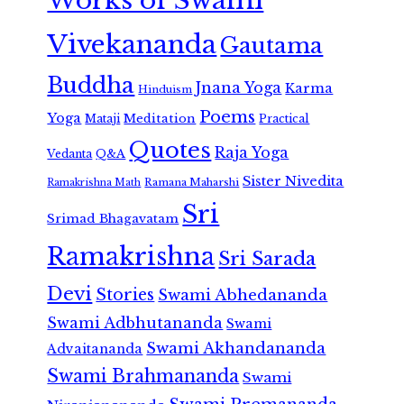
Works of Swami
Vivekananda
Gautama
Buddha
Jnana Yoga
Karma
Hinduism
Poems
Yoga
Meditation
Mataji
Practical
Quotes
Raja Yoga
Vedanta
Q&A
Sister Nivedita
Ramana Maharshi
Ramakrishna Math
Sri
Srimad Bhagavatam
Ramakrishna
Sri Sarada
Devi
Stories
Swami Abhedananda
Swami Adbhutananda
Swami
Swami Akhandananda
Advaitananda
Swami Brahmananda
Swami