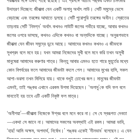
পরমাত্মার সঙ্গে একই গাছে রয়েছে। এই প্রসঙ্গে আচার্য শঙ্কর একটি চমৎকার
উদাহরণ দিচ্ছেন: জীবাত্মা যেন একটি অলাবু অর্থাৎ লাউ। সেটি সমুদ্রে ভেসে
বেড়াচ্ছে এবং তরঙ্গের আঘাতে দুলছে। সেটি পুরোপুরি তরঙ্গের অধীন। স্রোতের
তাড়নায় সেটি ‘নিমগ্ন’ অর্থাৎ কখনও লাউটি জলের গভীরে যাচ্ছে, আবার কখনও
জলের ওপরে ভাসছে, কখনও এদিকে কখনও বা অন্যদিকে যাচ্ছে। অনুরূপভাবে
জীবাত্মা যেন জীবন সমুদ্রে ডুবে আছে। আমাদের কখনও কখনও এ জীবনকে
সুখপ্রদ বলে মনে হয়। যখন আমরা নিজেদের সুখী বলে মনে করি তখন অসুখী
মানুষেরা আমাদের করুণার পাত্র। কিন্তু আবার এমনও হতে পারে মুহূর্তের মধ্যে
কোন বিপর্যয়ের ফলে আমাদের জীবনটা বদলে গেল। আমাদের মুখের হাসি, সকল
আশা-ভরসা তখন মিলিয়ে যায়। থাকে শুধুই চোখের জল। মানুষের জীবনটা
এমনই, তাই শঙ্কর এখানে এরকম উপমা দিয়েছেন। ‘অলাবু’কে যদি ফল বলে
মানতেই হয় তবে এটি একটি নিকৃষ্ট ফল মাত্র।
‘অনীশয়া’—জীবাত্মা নিজেকে ঈশ্বর বলে মনে করে না। সে যে স্বরূপত দেবতা
—একথা সে জানে না। আমাদের সকলের অবস্থাই এই রকম। আমরা ভাবি,
‘হায়! আমি অক্ষম, অপদার্থ, নির্বোধ।’ শঙ্কর একেই ‘দীনভাব’ বলেছেন। এ যেন