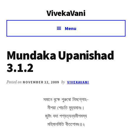
Additional
Skip
Skip
VivekaVani
to
to
menu
main
primary
Voice
content
sidebar
Menu
of
Vivekananda
Mundaka Upanishad
3.1.2
Posted on
NOVEMBER 12, 2009
by
VIVEKAVANI
সমানে বৃক্ষে পুরুষো নিমগ্লোঽ-
নীশয়া শোচতি মুহ্যমানঃ।
জুষ্টং যদা পশ্যত্যন্যমীশমস্য
মহিমানমিতি বীতশোকঃ॥২