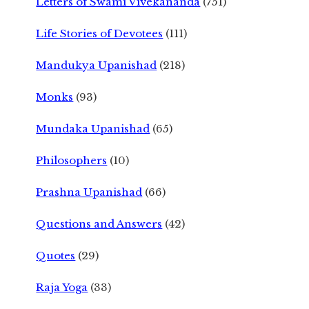
Letters of Swami Vivekananda
(751)
Life Stories of Devotees
(111)
Mandukya Upanishad
(218)
Monks
(93)
Mundaka Upanishad
(65)
Philosophers
(10)
Prashna Upanishad
(66)
Questions and Answers
(42)
Quotes
(29)
Raja Yoga
(33)