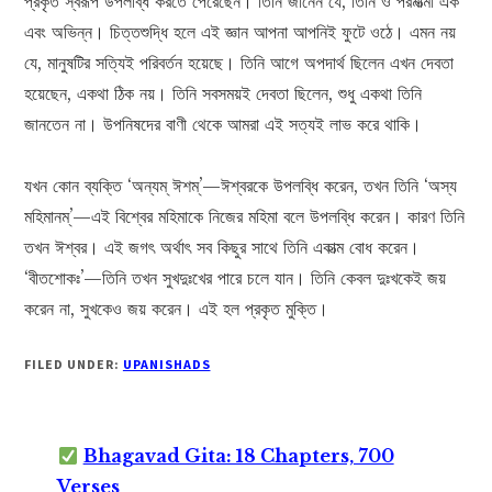
প্রকৃত স্বরূপ উপলব্ধি করতে পেরেছেন। তিনি জানেন যে, তিনি ও পরমাত্মা এক
এবং অভিন্ন। চিত্তশুদ্ধি হলে এই জ্ঞান আপনা আপনিই ফুটে ওঠে। এমন নয়
যে, মানুষটির সত্যিই পরিবর্তন হয়েছে। তিনি আগে অপদার্থ ছিলেন এখন দেবতা
হয়েছেন, একথা ঠিক নয়। তিনি সবসময়ই দেবতা ছিলেন, শুধু একথা তিনি
জানতেন না। উপনিষদের বাণী থেকে আমরা এই সত্যই লাভ করে থাকি।
যখন কোন ব্যক্তি ‘অন্যম্‌ ঈশম্‌’—ঈশ্বরকে উপলব্ধি করেন, তখন তিনি ‘অস্য
মহিমানম্‌’—এই বিশ্বের মহিমাকে নিজের মহিমা বলে উপলব্ধি করেন। কারণ তিনি
তখন ঈশ্বর। এই জগৎ অর্থাৎ সব কিছুর সাথে তিনি একাত্ম বোধ করেন।
‘বীতশোকঃ’—তিনি তখন সুখদুঃখের পারে চলে যান। তিনি কেবল দুঃখকেই জয়
করেন না, সুখকেও জয় করেন। এই হল প্রকৃত মুক্তি।
FILED UNDER:
UPANISHADS
Bhagavad Gita: 18 Chapters, 700
Verses