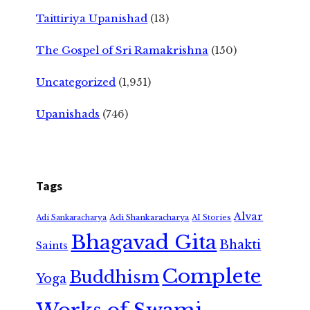
Taittiriya Upanishad
(13)
The Gospel of Sri Ramakrishna
(150)
Uncategorized
(1,951)
Upanishads
(746)
Tags
Alvar
Adi Shankaracharya
Adi Sankaracharya
AI Stories
Bhagavad Gita
Bhakti
Saints
Complete
Buddhism
Yoga