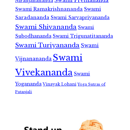
Swami Premananda
Niranjanananda
Swami Ramakrishnananda
Swami
Saradananda
Swami Sarvapriyananda
Swami Shivananda
Swami
Subodhananda
Swami Trigunatitananda
Swami Turiyananda
Swami
Swami
Vijnanananda
Vivekananda
Swami
Yogananda
Vinayak Lohani
Yoga Sutras of
Patanjali