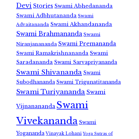
Devi
Stories
Swami Abhedananda
Swami Adbhutananda
Swami
Swami Akhandananda
Advaitananda
Swami Brahmananda
Swami
Swami Premananda
Niranjanananda
Swami Ramakrishnananda
Swami
Saradananda
Swami Sarvapriyananda
Swami Shivananda
Swami
Subodhananda
Swami Trigunatitananda
Swami Turiyananda
Swami
Swami
Vijnanananda
Vivekananda
Swami
Yogananda
Vinayak Lohani
Yoga Sutras of