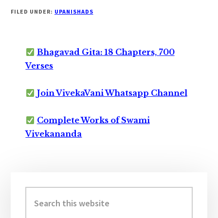
FILED UNDER:
UPANISHADS
Bhagavad Gita: 18 Chapters, 700
Verses
Join VivekaVani Whatsapp Channel
Complete Works of Swami
Vivekananda
Primary
Sidebar
Search
this
website