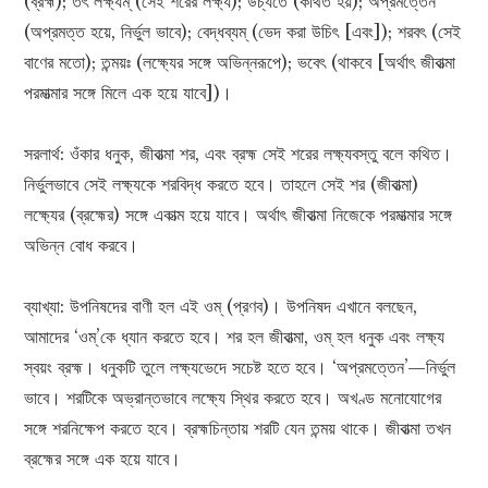
(ব্রহ্ম); তৎ লক্ষ্যম্ (সেই শরের লক্ষ্য); উচ্যতে (কথিত হয়); অপ্রমত্তেন
(অপ্রমত্ত হয়ে, নির্ভুল ভাবে); বেদ্ধব্যম্ (ভেদ করা উচিৎ [এবং]); শরবৎ (সেই
বাণের মতো); তন্ময়ঃ (লক্ষ্যের সঙ্গে অভিন্নরূপে); ভবেৎ (থাকবে [অর্থাৎ জীবাত্মা
পরমাত্মার সঙ্গে মিলে এক হয়ে যাবে])।
সরলার্থ: ওঁকার ধনুক, জীবাত্মা শর, এবং ব্রহ্ম সেই শরের লক্ষ্যবস্তু বলে কথিত।
নির্ভুলভাবে সেই লক্ষ্যকে শরবিদ্ধ করতে হবে। তাহলে সেই শর (জীবাত্মা)
লক্ষ্যের (ব্রহ্মের) সঙ্গে একাত্ম হয়ে যাবে। অর্থাৎ জীবাত্মা নিজেকে পরমাত্মার সঙ্গে
অভিন্ন বোধ করবে।
ব্যাখ্যা: উপনিষদের বাণী হল এই ওম্‌ (প্রণব)। উপনিষদ এখানে বলছেন,
আমাদের ‘ওম্‌’কে ধ্যান করতে হবে। শর হল জীবাত্মা, ওম্ হল ধনুক এবং লক্ষ্য
স্বয়ং ব্রহ্ম। ধনুকটি তুলে লক্ষ্যভেদে সচেষ্ট হতে হবে। ‘অপ্রমত্তেন’—নির্ভুল
ভাবে। শরটিকে অভ্রান্তভাবে লক্ষ্যে স্থির করতে হবে। অখণ্ড মনোযোগের
সঙ্গে শরনিক্ষেপ করতে হবে। ব্রহ্মচিন্তায় শরটি যেন তন্ময় থাকে। জীবাত্মা তখন
ব্রহ্মের সঙ্গে এক হয়ে যাবে।