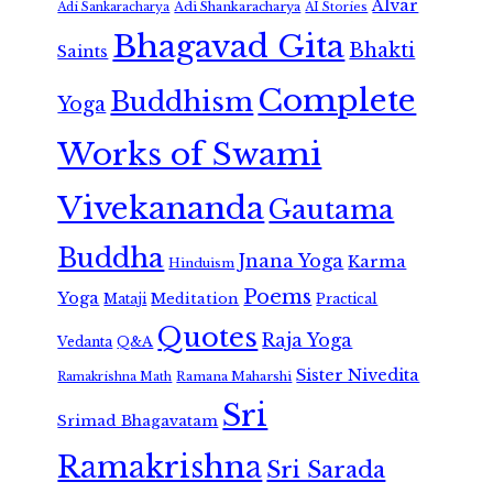
Alvar
Adi Shankaracharya
Adi Sankaracharya
AI Stories
Bhagavad Gita
Bhakti
Saints
Complete
Buddhism
Yoga
Works of Swami
Vivekananda
Gautama
Buddha
Jnana Yoga
Karma
Hinduism
Poems
Yoga
Meditation
Mataji
Practical
Quotes
Raja Yoga
Vedanta
Q&A
Sister Nivedita
Ramana Maharshi
Ramakrishna Math
Sri
Srimad Bhagavatam
Ramakrishna
Sri Sarada