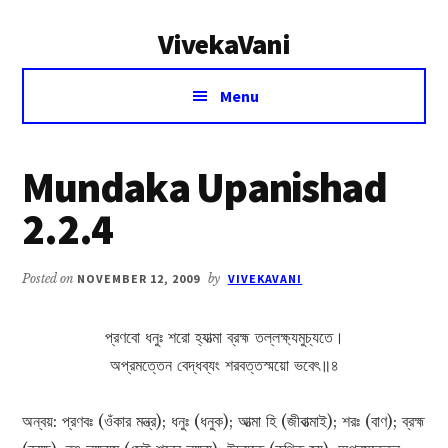
Additional
Skip
Skip
VivekaVani
to
to
menu
main
primary
Voice
content
sidebar
Menu
of
Vivekananda
Mundaka Upanishad
2.2.4
Posted on
NOVEMBER 12, 2009
by
VIVEKAVANI
প্রণবো ধনুঃ শরো হ্যাত্মা ব্রহ্ম তল্লক্ষ্যমুচ্যতে।
অপ্রমত্তেন বেদ্ধব্যং শরবত্তস্ময়ো ভবেৎ॥৪
অন্বয়: প্রণবঃ (ওঁকার মন্ত্র); ধনুঃ (ধনুক); আত্মা হি (জীবাত্মাই); শরঃ (বাণ); ব্রহ্ম