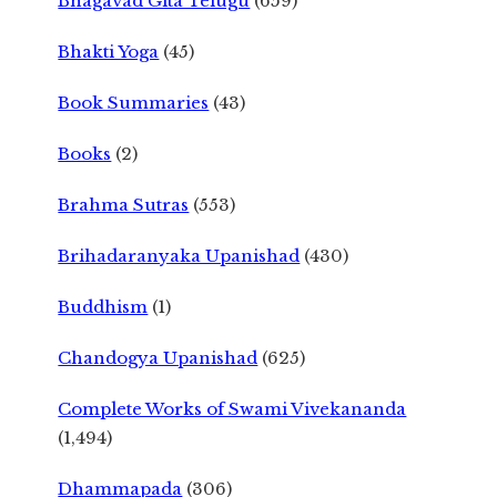
Bhagavad Gita Telugu
(659)
Bhakti Yoga
(45)
Book Summaries
(43)
Books
(2)
Brahma Sutras
(553)
Brihadaranyaka Upanishad
(430)
Buddhism
(1)
Chandogya Upanishad
(625)
Complete Works of Swami Vivekananda
(1,494)
Dhammapada
(306)