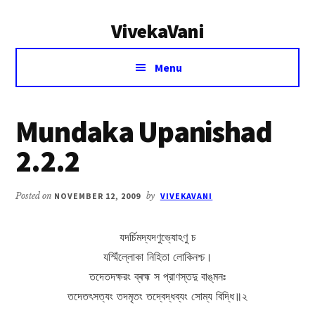
Additional
Skip
Skip
VivekaVani
to
to
menu
main
primary
Voice
content
sidebar
Menu
of
Vivekananda
Mundaka Upanishad
2.2.2
Posted on
NOVEMBER 12, 2009
by
VIVEKAVANI
যদৰ্চিমদ্যদণুভ্যোঽণু চ
যস্মিঁল্লোকা নিহিতা লোকিনশ্চ।
তদেতদক্ষরং ব্ৰহ্ম স প্রাণস্তদু বাঙ্‌মনঃ
তদেতৎসত্যং তদমৃতং তদ্বেদ্ধব্যং সোম্য বিদ্ধি॥২