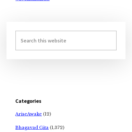
Primary
Sidebar
Search
this
website
Categories
AriseAwake
(12)
Bhagavad Gita
(1,372)