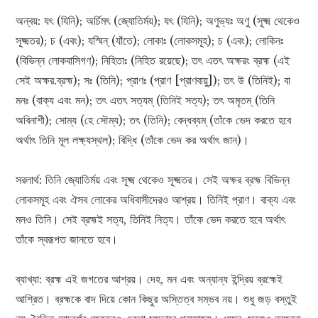
অন্বয়: যৎ (যিনি); অৰ্চিমৎ (জ্যোতির্ময়); যৎ (যিনি); অণুভ্যঃ অণু (সূক্ষ্ম থেকেও
সূক্ষ্মতর); চ (এবং); যস্মিন্ (যাঁতে); লোকাঃ (লোকসমূহ); চ (এবং); লোকিনঃ
(বিভিন্ন লোকবাসিগণ); নিহিতাঃ (নিহিত রয়েছে); তৎ এতৎ অক্ষরং ব্রহ্ম (এই
সেই অক্ষর.ব্রহ্ম); সঃ (তিনি); প্রাণঃ (প্রাণ [প্রাণবায়ু]); তৎ উ (তিনিই); বা
মনঃ (বাক্য এবং মন); তৎ এতৎ সত্যম্ (তিনিই সত্য); তৎ অমৃতম্ (তিনি
অবিনাশী); সোম্য (হে সৌম্য); তৎ (তিনি); বেদ্ধব্যম্ (তাঁকে ভেদ করতে হবে
অর্থাৎ তিনি মূল লক্ষ্যস্থল); বিদ্ধি (তাঁকে ভেদ কর অর্থাৎ জান)।
সরলার্থ: তিনি জ্যোতির্ময় এবং সূক্ষ্ম থেকেও সূক্ষ্মতর। সেই অক্ষর ব্রহ্ম বিভিন্ন
লোকসমূহ এবং ঐসব লোকের অধিবাসীদেরও আশ্রয়। তিনিই প্রাণ। বাক্য এবং
মনও তিনি। সেই ব্রহ্মই সত্য, তিনিই নিত্য। তাঁকে ভেদ করতে হবে অর্থাৎ
তাঁকে স্বরূপত জানতে হবে।
ব্যাখ্যা: ব্রহ্ম এই জগতের আশ্রয়। দেহ, মন এবং অন্যান্য ইন্দ্রিয় ব্রহ্মেই
আশ্রিত। ব্রহ্মকে বাদ দিয়ে কোন কিছুর অস্তিত্ব সম্ভব নয়। শুধু জড় বস্তুই