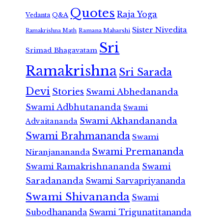
Quotes
Raja Yoga
Vedanta
Q&A
Sister Nivedita
Ramana Maharshi
Ramakrishna Math
Sri
Srimad Bhagavatam
Ramakrishna
Sri Sarada
Devi
Stories
Swami Abhedananda
Swami Adbhutananda
Swami
Swami Akhandananda
Advaitananda
Swami Brahmananda
Swami
Swami Premananda
Niranjanananda
Swami Ramakrishnananda
Swami
Saradananda
Swami Sarvapriyananda
Swami Shivananda
Swami
Subodhananda
Swami Trigunatitananda