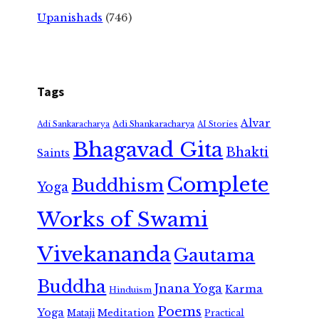
Upanishads
(746)
Tags
Alvar
Adi Shankaracharya
Adi Sankaracharya
AI Stories
Bhagavad Gita
Bhakti
Saints
Complete
Buddhism
Yoga
Works of Swami
Vivekananda
Gautama
Buddha
Jnana Yoga
Karma
Hinduism
Poems
Yoga
Meditation
Mataji
Practical