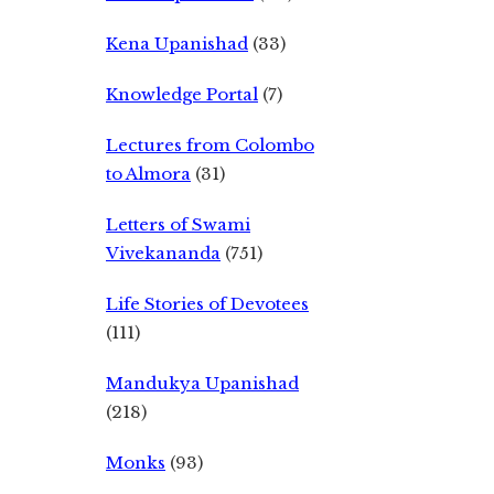
Kena Upanishad
(33)
Knowledge Portal
(7)
Lectures from Colombo
to Almora
(31)
Letters of Swami
Vivekananda
(751)
Life Stories of Devotees
(111)
Mandukya Upanishad
(218)
Monks
(93)