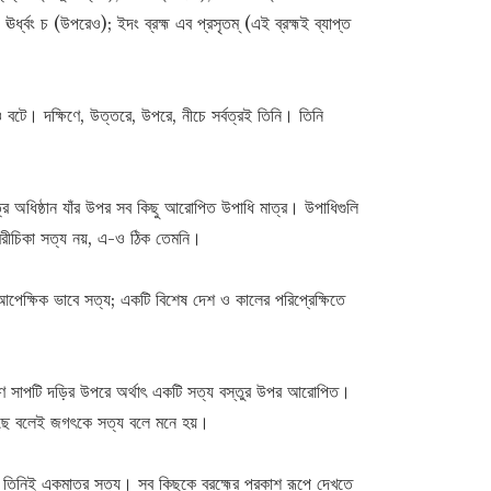
ঊর্ধ্বং চ (উপরেও); ইদং ব্রহ্ম এব প্রসৃতম্ (এই ব্রহ্মই ব্যাপ্ত
েও বটে। দক্ষিণে, উত্তরে, উপরে, নীচে সর্বত্রই তিনি। তিনি
ত্র অধিষ্ঠান যাঁর উপর সব কিছু আরোপিত উপাধি মাত্র। উপাধিগুলি
রীচিকা সত্য নয়, এ-ও ঠিক তেমনি।
পেক্ষিক ভাবে সত্য; একটি বিশেষ দেশ ও কালের পরিপ্রেক্ষিতে
কারণ সাপটি দড়ির উপরে অর্থাৎ একটি সত্য বস্তুর উপর আরোপিত।
 আছে বলেই জগৎকে সত্য বলে মনে হয়।
পী। তিনিই একমাত্র সত্য। সব কিছুকে ব্রহ্মের প্রকাশ রূপে দেখতে