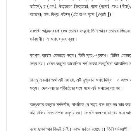
ডাইনে); চ (এবং); উত্তরেণ (উত্তরে); ব্রহ্ম (ব্রহ্ম); অধঃ (নীচে); 
আছেন); ইদং বিশ্বং বরিষ্ঠম্‌ (এই জগৎ ব্রহ্ম [শ্রেষ্ঠ ])।
সরলার্থ: আনন্দস্বরূপ ব্রহ্ম তোমার সম্মুখে; তিনি আবার তোমার পিছন
সর্বব্যাপী। এ জগৎ স্বয়ং ব্রহ্ম।
ব্যাখ্যা: ব্রহ্মই একমাত্র সত্য। তিনি স্বয়ং-প্রকাশ। তিনিই একমা
সত্য নয়। যেমন রজ্জুতে আরোপিত সর্প অথবা মরুভূমিতে আরোপিত ম
কিন্তু একথার অর্থ এই নয় যে, এই দৃশ্যমান জগৎ মিথ্যা। এ জগৎ আ
সত্য। দেশ-কালের পরিবর্তনের সঙ্গে সঙ্গে এই জগতের লয় হয়।
অন্ধকারে রজ্জুতে সর্পদর্শনে, সাপটিকে যে সত্য বলে মনে হয় তার 
দড়ি সরিয়ে নিলে সাপও অদৃশ্য হয়। তেমনি ব্রহ্মকে আশ্রয় করে
ব্রহ্ম ছাড়া আর কিছুই নেই। ব্রহ্ম সর্বত্র রয়েছেন। তিনি সর্বব্যা