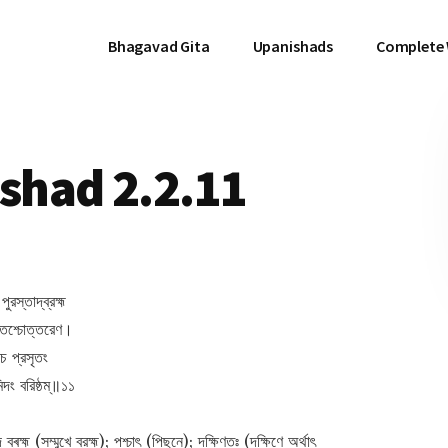
Bhagavad Gita
Upanishads
Complete
had 2.2.11
ুরস্তাদ্‌ব্রহ্ম
্ষিণতশ্চোত্তরেণ।
 চ প্রসৃতং
িদং বরিষ্ঠম্‌॥১১
ব্ৰহ্ম (সম্মুখে ব্রহ্ম); পশ্চাৎ (পিছনে); দক্ষিণতঃ (দক্ষিণে অর্থাৎ